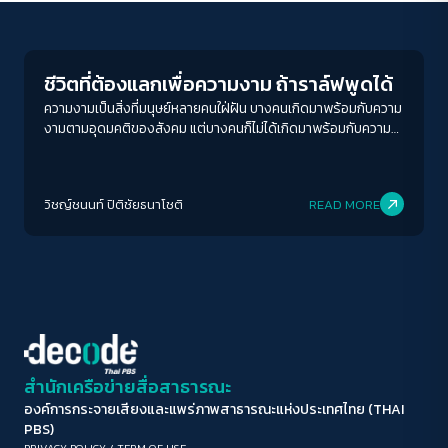
Environment
ขนาดตัวอักษร
A-
A
A+
A++
ชีวิตที่ต้องแลกเพื่อความงาม ถ้าราล์ฟพูดได้
ระยะห่างข้อความ
ความงามเป็นสิ่งที่มนุษย์หลายคนใฝ่ฝัน บางคนเกิดมาพร้อมกับความ
งามตามอุดมคติของสังคม แต่บางคนก็ไม่ได้เกิดมาพร้อมกับความ
ปกติ
มาก
มากที่สุด
งามตามอุดมคติของสังคม มันก็เลยต้องหาตัวช่วยที่ทำให้พวกเขา
สวยตามอุดมคติของสังคม ไม่ว่าจะเป็นการศัลยกรรม หรือเครื่อง
ปรับสีสำหรับตาบอดสี
สำอาง เครื่องสำอางเป็นสิ่งแรก ๆ ที่หลายคนนึกถึงเมื่อต้องการที่จะ
วิชญ์ช​นนท์​ ปิติ​ชัย​ธ​นา​โชติ​
READ MORE
เพิ่มความสวยของตัวเอง แต่เบื้องลึกเบื้องหลังกว่าจะมาเป็นเครื่อง
ปิด
Protan
Deutan
Tritan
สำอาง
คอนทราสต์สูง
โหมดขาวดำ
ฟอนต์อ่านง่าย
สำนักเครือข่ายสื่อสาธารณะ
องค์การกระจายเสียงและแพร่ภาพสาธารณะแห่งประเทศไทย (THAI
เน้นลิงก์
PBS)