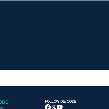
ระยะห่างข้อความ
ปกติ
มาก
มากที่สุด
ปรับสีสำหรับตาบอดสี
ปิด
Protan
Deutan
Tritan
คอนทราสต์สูง
โหมดขาวดำ
ฟอนต์อ่านง่าย
เน้นลิงก์
เน้นกรอบ Focus
CODE
FOLLOW DE/CODE
ซ่อนรูปภาพ
ใคร