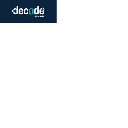
Futurism
Journalism
Crack 
Education
Peace
Sustainability
Workers/Economy
Human Rights