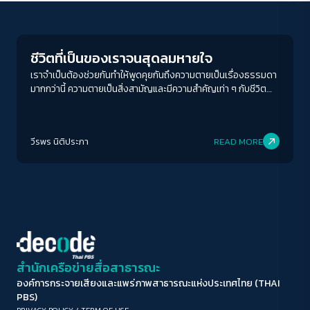
Human & Society
ขนาดตัวอักษร
A-
A
A+
A++
ชีวิตที่เป็นของเราจนสุดลมหายใจ
ระยะห่างข้อความ
เราจำเป็นต้องช่วยกันทำให้พูดคุยกันถึงความตายเป็นเรื่องธรรมดา
มากกว่านี้ ความตายเป็นสิ่งสามัญและมีความสำคัญเท่า ๆ กับชีวิต
ปกติ
มาก
มากที่สุด
เราต้องยืนยันชีวิตที่เป็นของเรา และยืนยันให้ชีวิตนี้ยังคงเป็นของ
เราจนสุดลมหายใจอย่างที่เราอยากใช้ …อย่างอ่อนโยน งดงาม และมี
ปรับสีสำหรับตาบอดสี
ศักดิ์ศรี เหมือนชีวิตที่เราใช้มาอย่างดี …ก่อนหน้าที่ความตายจะ
วีรพร นิติประภา
READ MORE
ปรากฏตัวให้เห็นเลือนราง
ปิด
Protan
Deutan
Tritan
คอนทราสต์สูง
โหมดขาวดำ
ฟอนต์อ่านง่าย
สำนักเครือข่ายสื่อสาธารณะ
องค์การกระจายเสียงและแพร่ภาพสาธารณะแห่งประเทศไทย (THAI
เน้นลิงก์
PBS)