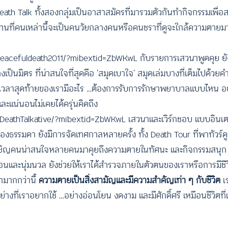
 Death Talk ทั้งสองกลุ่มเป็นอาสาสมัครที่มารวมตัวกันทำกิจกรรมเพื่อส
ือแทนที่คนเหล่านี้จะเป็นคนวัยกลางคนหรือคนชราที่ดูจะใกล้ความตายม
peacefuldeath2011/?mibextid=ZbWKwL
กับรายการเสวนาพูดคุย ยัง
็นมิตร ที่น่าสนใจที่สุดคือ ’สมุดเบาใจ’ สมุดเล่มบางที่เต็มไปด้วยคำถ
่วงเวลาสุดท้ายของเรามีอะไร …ต้องการรับการรักษาพยาบาลแบบไหน อย
ละแน่นอนไม่เคยได้ครุ่นคิดถึง
DeathTalkative/?mibextid=ZbWKwL
เสวนาและเวิร์กชอบ แบบอินเตอ
รื่องธรรมดา ยังมีการจัดเทศกาลหลายครั้ง ทั้ง Death Tour ที่พาทัวร
ซึ่งเชิญคนน่าสนใจหลายคนมาคุยถึงความตายในทัศนะ และกิจกรรมสนุก ๆ ท
่อนและนุ่มนวล ยังช่วยให้เราได้สำรวจภายในตัวตนของเราหรือการมีชีว
ามากกว่านี้
ความตายเป็นสิ่งสามัญและมีความสำคัญเท่า ๆ กับชีวิต
เ
างที่เราอยากใช้ …อย่างอ่อนโยน งดงาม และมีศักดิ์ศรี เหมือนชีวิตที่เ