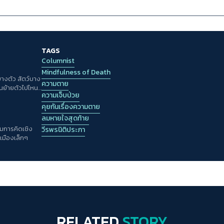
TAGS
Columnist
Mindfulness of Death
บางตัว สัตว์บาง
ความตาย
อนย้ายตัวไปไหน
ความเจ็บป่วย
ทำไม กับถูกให้
คุยกันเรื่องความตาย
ลมหายใจสุดท้าย
มการคิดเชิง
วีรพรนิติประภา
เมืองเล็กๆ
RELATED
STORY
Columnist