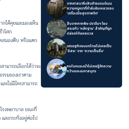
จากศาสนาถึงสินค้าแบรนด์เนม
ความหรูหราที่กำลังล้มเหลวของ
‘เครื่องมือสุขภาพจิต’
่หากได้คุยและมองเห็น
สืบจากกากพิษ ปราจีนฯ โยง
สระแก้ว ‘หลักฐาน’ สำคัญที่ถูก
ร้าโศก
ปล่อยให้ลอยนวล
ือดสมองตีบ หรือแตก
เศรษฐกิจชนบทไทยไม่เคยเป็น
‘อิสระ’ จาก ‘ความเป็นอื่น’
าสามารถเลือกได้ว่าจะ
กบในหนองน้ำไม่เคยรู้จักความ
กว้างของมหาสมุทร
์ชอบธรรมของเราตาม
 และไม่มีใครสามารถ
งโรงพยาบาล ขณะที่
และกระทั่งอยู่ต่อไป