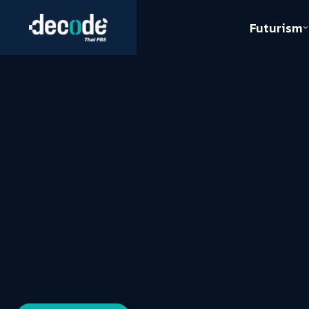
Futurism
Journalism
Crack 
Education
Peace
Sustainability
Workers/Economy
Human Rights