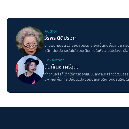
Author
วีรพร นิติประภา
อาชีพนักเขียน แต่ชอบสมมติตัวเองเป็นคนอื่น...ตัวละคร
ชนิด ต้นไม้บางต้นไม้ ชอบเดินทางในหัวโดยไม่ต้องเคลื่
ไม่ชอบเวลาต้องตอบคำถามประเภทที่ไม่รู้ว่าคนถามจะรู้ไป
Co-author
อธิบายตัวเอง
นันท์ณิชา ศรีวุฒิ
ทำงานอะไรก็ได้ที่ใช้การออกแบบและศิลปะสร้างวัฒนธรร
วิพากษ์เพื่อการเปลี่ยนแปลงของสังคมให้กับคนรุ่นใหม่ใน
Columnist