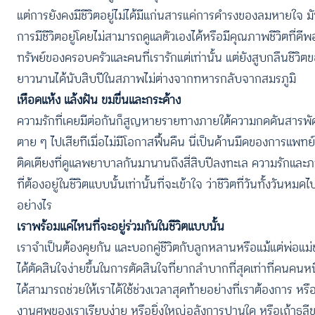
แต่การยังคงมีชีวิตอยู่ไม่ได้มีแก่นสารแค่การดำรงของลมหายใจ ม
การมีชีวิตอยู่โดยไม่สามารถดูแลตัวเองได้หรือมีคุณภาพชีวิตที่ดีพอท
ทรัพย์ของครอบครัวและคนที่เรารักแต่เท่านั้น แต่ยังสูบกลืนช
ยาวนานได้นับสิบปีในสภาพไม่ต่างจากทหารกลับจากสมรภูมิ
เหือดแห้ง แล้งฝัน ขมขื่นและกระด้าง
ความรักที่เคยมีต่อกันก็สูญหายรายทางภายใต้ความกดดันสารพัด หล
ตาย ๆ ไปเสียทีเมื่อไม่มีโอกาสฟื้นคืน นี่เป็นด้านมืดของการแพทย์
ติดเตียงที่ดูแลพยาบาลกันมานานถึงสี่สิบปีลงทะเล ความรักและภา
ที่ต้องอยู่ในชีวิตแบบนั้นเท่านั้นที่จะเข้าใจ ว่าชีวิตที่วันทั้
อย่างไร
เราพร้อมแค่ไหนที่จะอยู่ร่วมกันในชีวิตแบบนั้น
เราจำเป็นต้องคุยกัน และบอกคู่ชีวิตกับลูกหลานหรือแม้แต่พ่อแม่
ได้ตัดสินใจง่ายขึ้นในการตัดสินใจที่ยากลำบากที่สุดเท่าที่คนคนห
ได้สามารถช่วยให้เราได้ใช้ช่วงเวลาสุดท้ายอย่างที่เราต้องการ หรื
งานศพของเราเรียบง่าย หรือยิ่งใหญ่อลังการปานใด หรือเถ้าธ