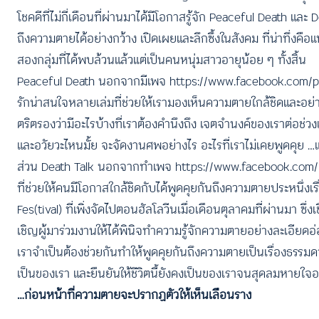
โชคดีที่ไม่กี่เดือนที่ผ่านมาได้มีโอกาสรู้จัก Peaceful Death และ
ถึงความตายได้อย่างกว้าง เปิดเผยและลึกซึ้งในสังคม ที่น่าทึ่งค
สองกลุ่มที่ได้พบล้วนแล้วแต่เป็นคนหนุ่มสาวอายุน้อย ๆ ทั้งสิ้น
Peaceful Death นอกจากมีเพจ
https://www.facebook.com/
รักน่าสนใจหลายเล่มที่ช่วยให้เรามองเห็นความตายใกล้ชิดและอย่างเป
ตริตรองว่ามีอะไรบ้างที่เราต้องคำนึงถึง เจตจำนงค์ของเราต่อช
และอวัยวะไหนมั้ย จะจัดงานศพอย่างไร อะไรที่เราไม่เคยพูดคุย …แ
ส่วน Death Talk นอกจากทำเพจ
https://www.facebook.com/
ที่ช่วยให้คนมีโอกาสใกล้ชิดกับได้พูดคุยกันถึงความตายประหนึ่งเ
Fes(tival) ที่เพิ่งจัดไปตอนฮัลโลวีนเมื่อเดือนตุลาคมที่ผ่านมา 
เชิญผู้มาร่วมงานให้ได้พินิจทำความรู้จักความตายอย่างละเอียดอ
เราจำเป็นต้องช่วยกันทำให้พูดคุยกันถึงความตายเป็นเรื่องธรรมด
เป็นของเรา และยืนยันให้ชีวิตนี้ยังคงเป็นของเราจนสุดลมหายใจอย่
…ก่อนหน้าที่ความตายจะปรากฏตัวให้เห็นเลือนราง