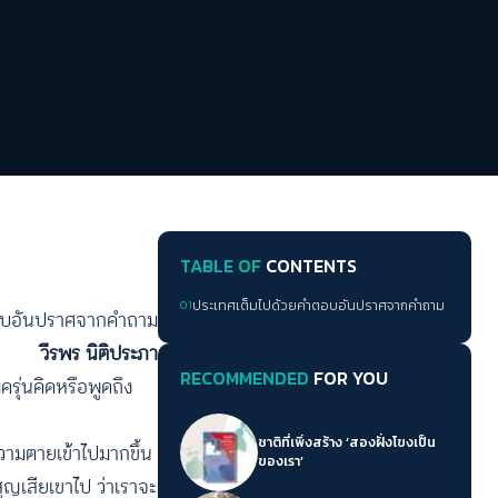
TABLE OF
CONTENTS
01
ประเทศเต็มไปด้วยคำตอบอันปราศจากคำถาม
ตอบอันปราศจากคำถาม
วีรพร นิติประภา
RECOMMENDED
FOR YOU
ครุ่นคิดหรือพูดถึง
ชาติที่เพิ่งสร้าง ‘สองฝั่งโขงเป็น
้ความตายเข้าไปมากขึ้น
ของเรา’
สูญเสียเขาไป ว่าเราจะ