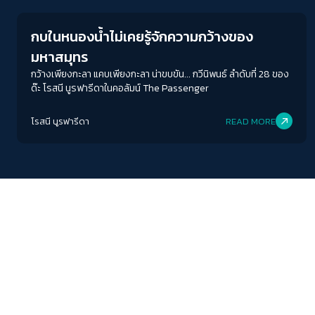
กบในหนองน้ำไม่เคยรู้จักความกว้างของ
มหาสมุทร
กว้างเพียงกะลา แคบเพียงกะลา น่าขบขัน... กวีนิพนธ์ ลำดับที่ 28 ของ
ด๊ะ โรสนี นูรฟารีดาในคอลัมน์ The Passenger
โรสนี นูรฟารีดา
READ MORE