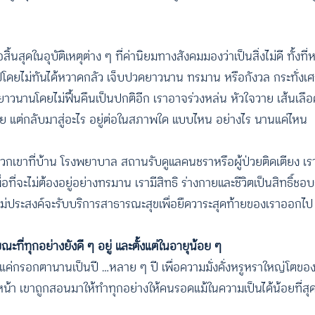
ดในอุบัติเหตุต่าง ๆ ที่ค่านิยมทางสังคมมองว่าเป็นสิ่งไม่ดี ทั้งที
ปโดยไม่ทันได้หวาดกลัว เจ็บปวดยาวนาน ทรมาน หรือกังวล กระทั่งเศ
าวนานโดยไม่ฟื้นคืนเป็นปกติอีก เราอาจร่วงหล่น หัวใจวาย เส้นเล
 แต่กลับมาสู่อะไร อยู่ต่อในสภาพใด แบบไหน อย่างไร นานแค่ไหน
ับพวกเขาที่บ้าน โรงพยาบาล สถานรับดูแลคนชราหรือผู้ป่วยติดเตียง เร
 เพื่อที่จะไม่ต้องอยู่อย่างทรมาน เรามีสิทธิ ร่างกายและชีวิตเป็นสิทธิ
ม่ประสงค์จะรับบริการสาธารณะสุขเพื่อยืดวาระสุดท้ายของเราออกไป
นขณะที่ทุกอย่างยังดี ๆ อยู่ และตั้งแต่ในอายุน้อย ๆ
ค่กรอกตานานเป็นปี …หลาย ๆ ปี เพื่อความมั่งคั่งหรูหราใหญ่โตขอ
หน้า เขาถูกสอนมาให้ทำทุกอย่างให้คนรอดแม้ในความเป็นได้น้อยที่สุด 