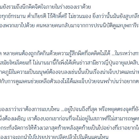
ันยังรวมถึงนึกคิดจิตใจภายในร่างของเราด้วย
ุกข์ทรมาน ต่ำเกียรติ ไร้ศักดิ์ศรี ไม่ชวนมอง ยิ่งกว่านั้นมันยังสูบกล
ีวิตของพวกเขาไปด้วย คนหลายคนกลับมาจากการปรนนิบัติดูแลบุพการีระ
ายคนต้องถูกกัดกินด้วยความรู้สึกผิดที่อดคิดไม่ได้ …ในระหว่างทาง
สมัยใหม่โดยแท้ ไม่นานมานี้ก็เพิ่งได้เห็นข่าวสามีชาวญี่ปุ่นอายุแปดส
คภูมิในความเป็นมนุษย์ต้องจบลงเช่นนั้นเป็นเรื่องน่าเจ็บปวดและน่
งวันหมดไปกับการดูแลคนช่วยเหลือตัวเองไม่ได้และเจ็บป่วยจนพร่ำบ่นว่าอย
ของเราว่าเราต้องการแบบไหน …อยู่ไปจนถึงที่สุด หรือหยุดตรงจุดที่ย
นึ่งต้องเผชิญ เราต้องบอกเขาก่อนที่จะไม่อยู่ในสภาพที่ไม่สามารถพูดห
อกระทั่งจัดการให้ห้วงเวลาสุดท้ายหลังสุดท้ายเป็นไปอย่างที่เราอยากไ
ุลีของเราจะถูกนำไปโปรยปรายปลิดปลิวไปในดินแดนไหน