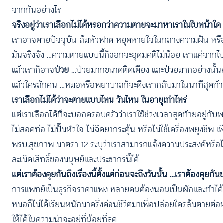
จากกันอย่างไร
จริงอยู่ว่าเราเลือกไม่ได้หรอกว่าความตายจะมาหาเราในใบหน้าใด
เราอาจตายปัจจุบัน ล้มหัวฟาด หยุดหายใจในกลางความฝัน หรือสิ้นสุ
มันจริงจัง …ความตายแบบนี้ก็ออกจะอุดมคติไม่น้อย เราแค่จากไ
แล้วเราก็อาจ
ป่วย
…ป่วยมากขนาดติดเตียง และป่วยมากอย่างนั้นย
แล้วใครสักคน …หมอหรือพยาบาลก็จะดึงเรากลับมาในนาทีสุดท้าย
เราเลือกไม่ได้ว่าจะตายแบบไหน วันไหน ในอายุเท่าไหร่
แต่เราเลือกได้ที่จะบอกครอบครัวว่าเราใช้ช่วงเวลาสุดท้ายอยู่ก
ไม่สอดท่อ ไม่ปั๊มหัวใจ ไม่ฉีดยากระตุ้น หรือไม่ใช้เครื่องพยุงชีพ
พรบ.สุขภาพ มาตรา 12 ระบุว่าเราสามารถแจ้งความประสงค์หรือไ
ละเมิดเสิทธิ์ของมนุษย์และประชากรนี้ได้
แต่เราต้องคุยกันถึงเรื่องนี้ตั้งแต่ก่อนจะถึงวันนั้น …เราต้องคุยกั
การแพทย์เป็นธุรกิจราคาแพง หลายคนต้องนอนเป็นผักและทำได้แ
หมอก็ไม่ได้เรียนหนักมาครึ่งค่อนชีวิตมาเพื่อปล่อยใครล้มตายต่อ
ให้ได้ในความน่าจะอยู่ที่น้อยที่สุด