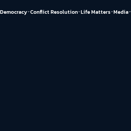
Democracy
Conflict Resolution
Life Matters
Media
Politics
Justice
Gender & Sexuality
Documentary
ful
Environment
Human & Society
Inequality
Play Read
Welfare state
Young Spirit
New World Order