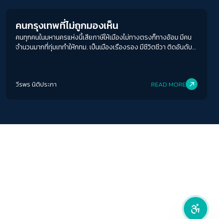
ปิด
Protan
Deutan
Tritan
คนกรุงเทพที่ไม่ถูกมองเห็น
คนทุกคนในมหานครแห่งนี้เสียภาษีให้เมืองไม่ทางตรงก็ทางอ้อม มีคน
คอนทราสต์สูง
จำนวนมากที่ทุ่มเททำให้กทม. เป็นเมืองเรืองรอง มีชีวิตชีวา ติดอันดับ
เมืองน่าอยู่ เป็นเมืองสุดสวย แต่กลับกลายเป็นผู้รองรับสารพัดปัญหา
โหมดขาวดำ
ของเมืองเอาไว้เต็ม ๆ โดยไม่เคยถูกมองเห็น
วีรพร นิติประภา
READ MORE
ฟอนต์อ่านง่าย
เน้นลิงก์
เน้นกรอบ Focus
ซ่อนรูปภาพ
ลดการเคลื่อนไหว