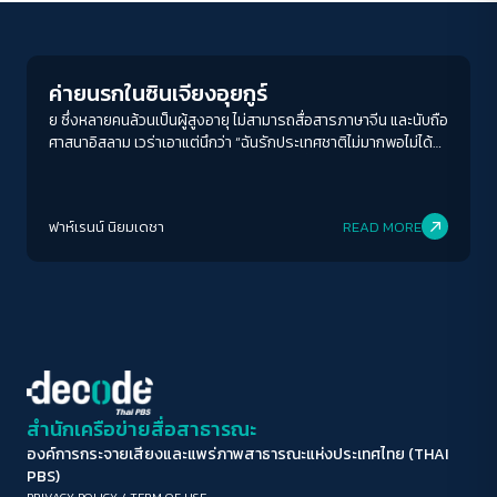
Columnist
ขนาดตัวอักษร
A-
A
A+
A++
ค่ายนรกในซินเจียงอุยกูร์
ระยะห่างข้อความ
ย ซึ่งหลายคนล้วนเป็นผู้สูงอายุ ไม่สามารถสื่อสารภาษาจีน และนับถือ
ศาสนาอิสลาม เวร่าเอาแต่นึกว่า “ฉันรักประเทศชาติไม่มากพอไม่ได้
ปกติ
มาก
มากที่สุด
ช่วยเหลือพรรครัฐบาลและประเทศชาติ แต่นี่ไม่ใช่ความผิดของฉัน
มันเกิดจากความกลัวอิสลามที่แพร่กระจายและเพ่งเล็งมาที่ฉัน
ปรับสีสำหรับตาบอดสี
ฟาห์เรนน์ นิยมเดชา
READ MORE
ปิด
Protan
Deutan
Tritan
คอนทราสต์สูง
โหมดขาวดำ
ฟอนต์อ่านง่าย
สำนักเครือข่ายสื่อสาธารณะ
องค์การกระจายเสียงและแพร่ภาพสาธารณะแห่งประเทศไทย (THAI
เน้นลิงก์
PBS)