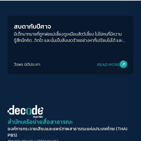
Columnist
ขนาดตัวอักษร
A-
A
A+
A++
สบตากับปีศาจ
ระยะห่างข้อความ
มีเด็กมากมายที่ถูกพ่อแม่เลี้ยงดูเหมือนสัตว์เลี้ยง ไม่ใช่คนที่มีความ
รู้สึกนึกคิด…จิตใจ และนั่นเป็นสิ่งเลวร้ายอย่างหาที่เปรียบไม่ได้ และ
ปกติ
มาก
มากที่สุด
โดยไม่ตั้งใจ พวกคุณอาจกลายเป็นปีศาจที่ทำลายลูกของคุณไปเสีย
เอง
ปรับสีสำหรับตาบอดสี
วีรพร นิติประภา
READ MORE
ปิด
Protan
Deutan
Tritan
คอนทราสต์สูง
โหมดขาวดำ
ฟอนต์อ่านง่าย
สำนักเครือข่ายสื่อสาธารณะ
องค์การกระจายเสียงและแพร่ภาพสาธารณะแห่งประเทศไทย (THAI
เน้นลิงก์
PBS)