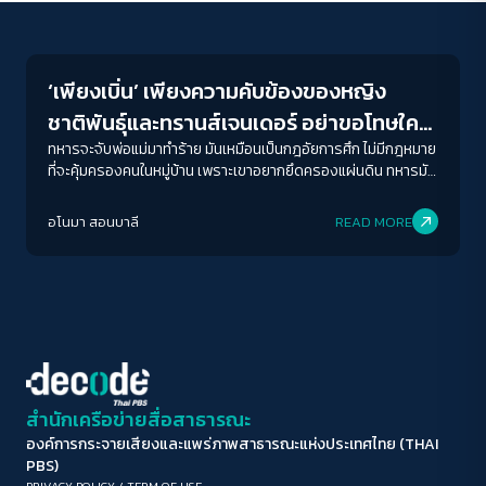
Gender & Sexuality
ขนาดตัวอักษร
A-
A
A+
A++
‘เพียงเบิ่น’ เพียงความคับข้องของหญิง
ระยะห่างข้อความ
ชาติพันธุ์และทรานส์เจนเดอร์ อย่าขอโทษใคร
ปกติ
มาก
มากที่สุด
ในการ “มีอยู่”ของเรา
ทหารจะจับพ่อแม่มาทำร้าย มันเหมือนเป็นกฎอัยการศึก ไม่มีกฎหมาย
ที่จะคุ้มครองคนในหมู่บ้าน เพราะเขาอยากยึดครองแผ่นดิน ทหารมัน
มีหลายกลุ่ม คนในหมู่บ้านเล็ก ๆ ยิ่งอันตรายมาก ยิ่งเป็นผู้หญิงยิ่ง
ปรับสีสำหรับตาบอดสี
อันตราย
อโนมา สอนบาลี
READ MORE
ปิด
Protan
Deutan
Tritan
คอนทราสต์สูง
โหมดขาวดำ
ฟอนต์อ่านง่าย
สำนักเครือข่ายสื่อสาธารณะ
องค์การกระจายเสียงและแพร่ภาพสาธารณะแห่งประเทศไทย (THAI
เน้นลิงก์
PBS)