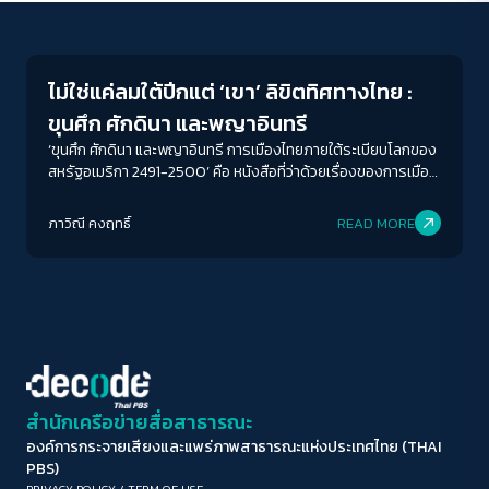
Columnist
ขนาดตัวอักษร
A-
A
A+
A++
ไม่ใช่แค่ลมใต้ปีกแต่ ‘เขา’ ลิขิตทิศทางไทย :
ระยะห่างข้อความ
ขุนศึก ศักดินา และพญาอินทรี
ปกติ
มาก
มากที่สุด
‘ขุนศึก ศักดินา และพญาอินทรี การเมืองไทยภายใต้ระเบียบโลกของ
สหรัฐอเมริกา 2491-2500’ คือ หนังสือที่ว่าด้วยเรื่องของการเมือง
ไทยในช่วงหลังสงครามโลกครั้งที่ 2 หรือ ในยุคสงครามเย็นตอนต้น
ปรับสีสำหรับตาบอดสี
สำหรับการเมืองระดับโลกช่วงเวลานี้ถือเป็นช่วงเวลาแห่งการเปลี่ยน
ภาวิณี คงฤทธิ์
READ MORE
ปิด
Protan
Deutan
Tritan
ผ่านของโครงสร้างอำนาจจากจักรวรรดิอังกฤษ มาสู่
สหรัฐอเมริกา แต่สำหรับประเทศไทย โดยรู้ตัวหรือไม่รู้ตัวก็ดี
เหตุการณ์ดังกล่าวได้ส่งผลต่อการเปลี่ยนแปลงโครงสร้างอำนาจ
คอนทราสต์สูง
ภายในการเมืองไทยด้วยเช่นกัน
โหมดขาวดำ
ฟอนต์อ่านง่าย
สำนักเครือข่ายสื่อสาธารณะ
องค์การกระจายเสียงและแพร่ภาพสาธารณะแห่งประเทศไทย (THAI
เน้นลิงก์
PBS)