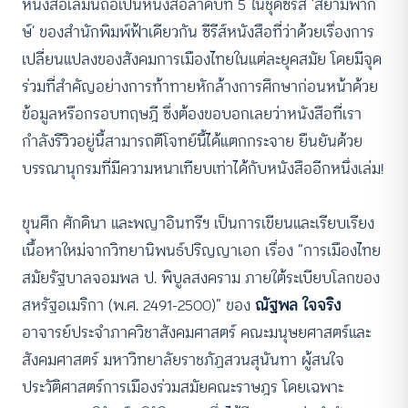
หนังสือเล่มนี้ถือเป็นหนังสือลำดับที่ 5 ในชุดซีรีส์ ‘สยามพาก
ษ์’ ของสำนักพิมพ์ฟ้าเดียวกัน ซีรีส์หนังสือที่ว่าด้วยเรื่องการ
เปลี่ยนแปลงของสังคมการเมืองไทยในแต่ละยุคสมัย โดยมีจุด
ร่วมที่สำคัญอย่างการท้าทายหักล้างการศึกษาก่อนหน้าด้วย
ข้อมูลหรือกรอบทฤษฎี ซึ่งต้องขอบอกเลยว่าหนังสือที่เรา
กำลังรีวิวอยู่นี้สามารถตีโจทย์นี้ได้แตกกระจาย ยืนยันด้วย
บรรณานุกรมที่มีความหนาเทียบเท่าได้กับหนังสืออีกหนึ่งเล่ม!
ขุนศึก ศักดินา และพญาอินทรีฯ เป็นการเขียนและเรียบเรียง
เนื้อหาใหม่จากวิทยานิพนธ์ปริญญาเอก เรื่อง “การเมืองไทย
สมัยรัฐบาลจอมพล ป. พิบูลสงคราม ภายใต้ระเบียบโลกของ
สหรัฐอเมริกา (พ.ศ. 2491-2500)” ของ
ณัฐพล ใจจริง
อาจารย์ประจำภาควิชาสังคมศาสตร์ คณะมนุษยศาสตร์และ
สังคมศาสตร์ มหาวิทยาลัยราชภัฏสวนสุนันทา ผู้สนใจ
ประวัติศาสตร์การเมืองร่วมสมัยคณะราษฎร โดยเฉพาะ