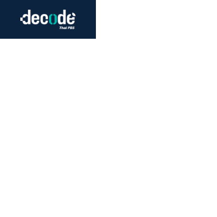
Futurism
Journalism
Crack 
Education
Peace
Sustainability
Workers/Economy
Human Rights