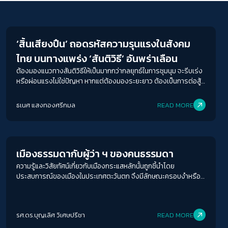
Conflict Resolution
‘สิ้นเสียงปืน’ ถอดรหัสความรุนแรงในสังคม
ไทย บนทางแพร่ง ‘สันติวิธี’ อันพร่าเลือน
ต้องมองแนวทางสันติวิธีให้เป็นมากกว่ากลยุทธ์ในการชุมนุม จะรีบเร่ง
หรือผ่อนแรงไม่ใช่ปัญหา หากแต่ต้องมองระยะยาว ต้องเป็นการต่อสู้ที่
สั่งสมพลังจากการรวมกลุ่มที่กว้างขวางขึ้น อยู่บนยุทธศาสตร์ที่
วางแผนว่าจะทำอะไรต่อไป เพื่อกระชากพรมออกจากเท้าผู้คนให้ได้
ธเนศ แสงทองศรีกมล
READ MORE
Crack Politics
ACCESS
IBILITY
ขนาดตัวอักษร
เมืองธรรมดากับผู้ว่า ฯ ของคนธรรมดา
ความรู้และวิสัยทัศน์เกี่ยวกับเมืองกระแสหลักนั้นถูกชี้นำโดย
A-
A
A+
A++
ประสบการณ์ของเมืองในประเทศตะวันตก จึงมีลักษณะครอบงำหรือ
เป็นการสร้างอาณานิคมทางความรู้ หลายเมืองในโลกก็ถูกเรียกว่า
ระยะห่างข้อความ
เมืองที่กำลังพัฒนา (developing cities) หรือ เมืองในประเทศโลกที่
สาม (third world cities) ที่ต้องยอมรับความรู้และเดินตามเมืองที่
ปกติ
มาก
มากที่สุด
รศ.ดร.บุญเลิศ วิเศษปรีชา
READ MORE
‘พัฒนาแล้ว’ ‘เมืองต้นแบบ’