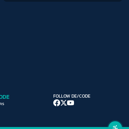
ปรับสีสำหรับตาบอดสี
ปิด
Protan
Deutan
Tritan
คอนทราสต์สูง
โหมดขาวดำ
ฟอนต์อ่านง่าย
เน้นลิงก์
เน้นกรอบ Focus
CODE
FOLLOW DE/CODE
ซ่อนรูปภาพ
ใคร
ลดการเคลื่อนไหว