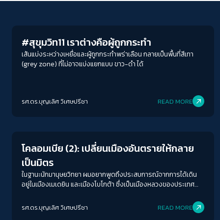
Columnist
#สุขุมวิท11 เราต่างคือผู้ถูกกระทำ
เส้นแบ่งระหว่างเหยื่อและผู้ถูกกระทำพร่าเลือน กลายเป็นพื้นที่สีเทา
(grey zone) ที่ไม่อาจแบ่งแยกแบบ ขาว-ดำ ได้
รศ.ดร.บุญเลิศ วิเศษปรีชา
READ MORE
Welfare state
โคลอมเบีย (2): เปลี่ยนเมืองอันตรายให้กลาย
เป็นมิตร
ในฐานะนักมานุษยวิทยา ผมอยากพูดถึงประสบการณ์จากการได้เดิน
อยู่ในเมืองเมเดยิน และเมืองโบโกต้า ซึ่งเป็นเมืองหลวงของประเทศ
โคลอมเบียราวหนึ่งสัปดาห์ และรู้สึกได้ว่า เมืองเมเดยินเป็นเมืองที่เป็น
มิตรมาก
รศ.ดร.บุญเลิศ วิเศษปรีชา
READ MORE