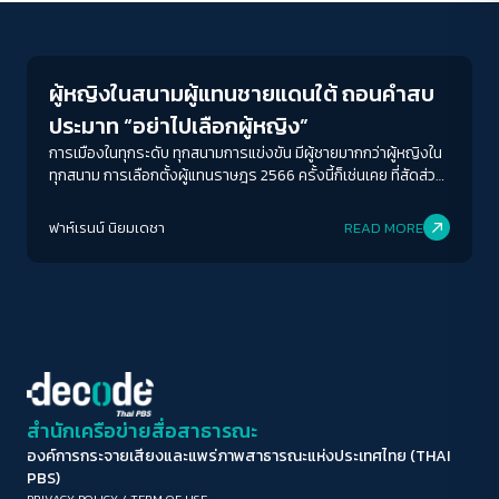
Crack Politics
ขนาดตัวอักษร
A-
A
A+
A++
ผู้หญิงในสนามผู้แทนชายแดนใต้ ถอนคำสบ
ระยะห่างข้อความ
ประมาท “อย่าไปเลือกผู้หญิง”
ปกติ
มาก
มากที่สุด
การเมืองในทุกระดับ ทุกสนามการแข่งขัน มีผู้ชายมากกว่าผู้หญิงใน
ทุกสนาม การเลือกตั้งผู้แทนราษฎร 2566 ครั้งนี้ก็เช่นเคย ที่สัดส่วน
ผู้หญิงคิดเป็น18.3% เมื่อเทียบขจาดสัดส่วนทั้งหมด ยิ่งในสนาม
ปรับสีสำหรับตาบอดสี
จังหวัดชายแดนใต้ด้วยแล้ว ผู้หญิงในสนามผู้แทน จากปากหมอ
ฟาห์เรนน์ นิยมเดชา
READ MORE
ปิด
Protan
Deutan
Tritan
เพชรดาว ส.ส.หญิงหนึ่งเดียวในชายแดนใต้จากบัญชีรายชื่อของ
พรรคภูมิใจไทยในรัฐสภาชุดที่ผ่านมาบอกว่า ผู้หญิงจะเจอความไม่
พร้อมมากกว่าผู้ชาย “เพราะในอิสลาม ต้องขออนุญาตสามีก่อน”
คอนทราสต์สูง
โหมดขาวดำ
ฟอนต์อ่านง่าย
สำนักเครือข่ายสื่อสาธารณะ
องค์การกระจายเสียงและแพร่ภาพสาธารณะแห่งประเทศไทย (THAI
เน้นลิงก์
PBS)