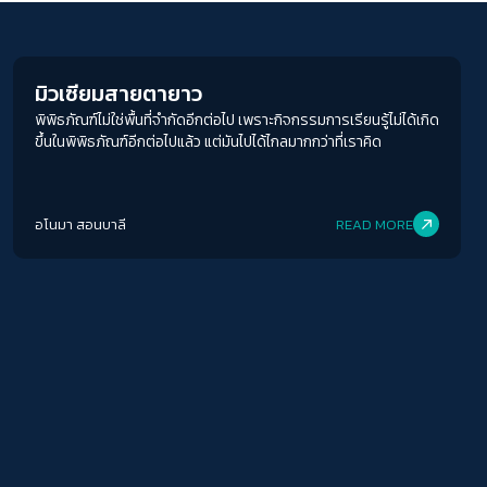
Human & Society
ACCESS
IBILITY
ขนาดตัวอักษร
มิวเซียมสายตายาว
พิพิธภัณฑ์ไม่ใช่พื้นที่จำกัดอีกต่อไป เพราะกิจกรรมการเรียนรู้ไม่ได้เกิด
A-
A
A+
A++
ขึ้นในพิพิธภัณฑ์อีกต่อไปแล้ว แต่มันไปได้ไกลมากกว่าที่เราคิด
ระยะห่างข้อความ
ปกติ
มาก
มากที่สุด
อโนมา สอนบาลี
READ MORE
ปรับสีสำหรับตาบอดสี
ปิด
Protan
Deutan
Tritan
คอนทราสต์สูง
โหมดขาวดำ
ฟอนต์อ่านง่าย