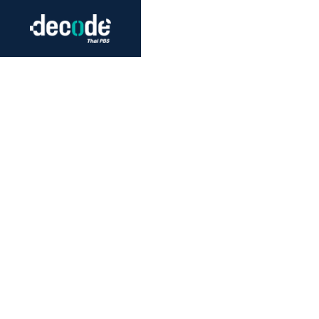
Futurism
Journalism
Crack 
Education
Peace
Sustainability
Workers/Economy
Human Rights