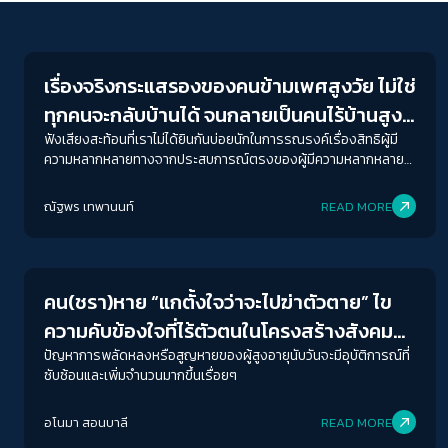
Gender & Sexuality
เรื่องจริงกระแสรองของคนข้ามเพศสูงวัย ไม่ใช่
ทุกคนจะกลับบ้านได้ จนกลายเป็นคนไร้บ้านสูง
วัยในที่สุด
ฟังเสียงสะท้อนที่เราไม่ได้ยินกันบ่อยนักในการรณรงค์เรื่องสิทธิผู้มี
ความหลากหลายทางจากประสบการณ์ตรงของผู้มีความหลากหลาย
ทางเพศที่มีอัตลักษณ์ทับซ้อนอย่างการเป็นผู้สูงอายุที่อาศัยอยู่ชนบท
ของ พี่หล้า ธนิชา ธนะสาร อดีตผู้ใหญ่บ้านที่นิยามตัวเองว่าเป็นทอม
ณัฐพร เทพานนท์
READ MORE
และ พี่ขวัญ สุขวัญ กองดี สาวประเภทสอง จากมูลนิธิซิสเตอร์
Economy
คน(ชรา)หาย “แกตั้งใจว่าจะไปฆ่าตัวตาย” ไข
ความคับข้องใจที่ไร้ตัวตนในโครงสร้างสังคมที่
เหลื่อมล้ำ
ปัญหาการพลัดหลงหรือสูญหายของผู้สูงอายุนับวันจะมีอุบัติการณ์ที่
ซับซ้อนและเพิ่มจำนวนมากขึ้นเรื่อยๆ
อโนมา สอนบาลี
READ MORE