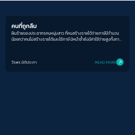
Columnist
คนที่ถูกลืม
ฝันร้ายของประชากรคนหนุ่มสาว ที่คนสร้างรายได้จ่ายภาษีมีจำนวน
น้อยกว่าคนไม่สร้างรายได้และใช้ภาษี มิหนำซ้ำยังมีค่าใช้จ่ายสูงทั้งการ
ดูแลและรักษาพยาบาลต่าง ๆ
วีรพร นิติประภา
READ MORE