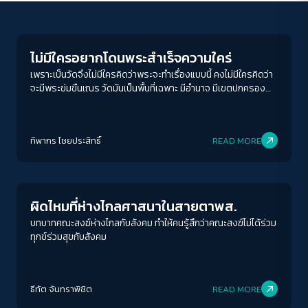
Gender & Sexuality
ไม่มีใครอยากโดนพระสำเร็จความใคร่
เพราะเป็นวัดจึงไม่มีใครคิดว่าพระจะทำเรื่องแบบนี้ คงไม่มีใครคิดว่า
จะมีพระข่มขืนเณร วัดมันเป็นพื้นที่เฉพาะ มีอำนาจ มีเขตปกครอง
บางอย่างที่พิเศษกว่านั้น และกุฏิมันลับตาคน จะทำอะไรก็ได้ ไม่มีใครรู้
ทิพากร ไชย​ประสิทธิ์​
READ MORE
Futurism
ผิดไหมที่ห่างไกลศาสนาในสายตาพส.
บทบาทคณะสงฆ์ห่างไกลกับสังคม ทำให้คนรู้สึกว่าคณะสงฆ์ไม่ได้ร่วม
ทุกข์ร่วมสุขกับสังคม
ACCESS
IBILITY
ธีทัต จันทราพิชิต
READ MORE
Crack Politics