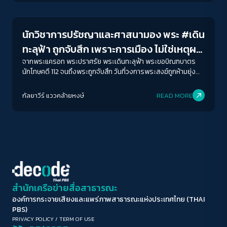
ขนาดตัวอักษร
A-
A
A+
A++
นักวิชาการปรัชญาและศาสนามอง พระ #เดิน
ระยะห่างข้อความ
ทะลุฟ้า ถูกจับสึก เพราะการเมือง ไม่ใช่เหตุผล
ปกติ
มาก
มากที่สุด
ไร้ต้นสังกัด
จากพระแครอท พระปราศรัย พระเดินทะลุฟ้า พระขอบิณฑบาตร
นักโทษคดี 112 จนถึงพระถูกจับสึก วันที่วงการพระสงฆ์ถูกห้ามยุ่ง
การเมือง?
ปรับสีสำหรับตาบอดสี
กัลยาวีร์ แววคล้ายหงษ์
READ MORE
ปิด
Protan
Deutan
Tritan
คอนทราสต์สูง
โหมดขาวดำ
ฟอนต์อ่านง่าย
สำนักเครือข่ายสื่อสาธารณะ
องค์การกระจายเสียงและแพร่ภาพสาธารณะแห่งประเทศไทย (THAI
เน้นลิงก์
PBS)
PRIVACY POLICY
/
TERM OF USE