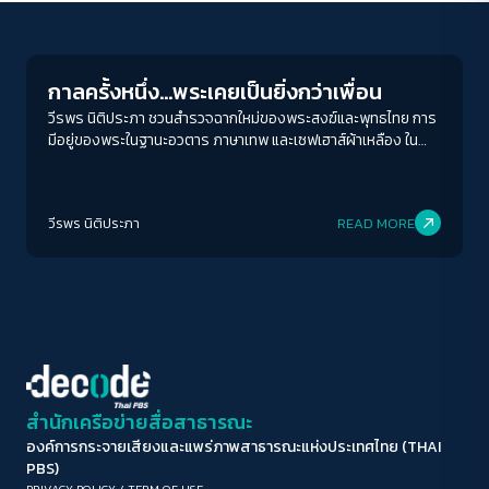
Columnist
ขนาดตัวอักษร
A-
A
A+
A++
กาลครั้งหนึ่ง…พระเคยเป็นยิ่งกว่าเพื่อน
ระยะห่างข้อความ
วีรพร นิติประภา ชวนสำรวจฉากใหม่ของพระสงฆ์และพุทธไทย การ
มีอยู่ของพระในฐานะอวตาร ภาษาเทพ และเซฟเฮาส์ผ้าเหลือง ใน
ปกติ
มาก
มากที่สุด
กาลครั้งหนึ่ง ... ที่พระเคยเป็นยิ่งกว่าเพื่อน
ปรับสีสำหรับตาบอดสี
วีรพร นิติประภา
READ MORE
ปิด
Protan
Deutan
Tritan
คอนทราสต์สูง
โหมดขาวดำ
ฟอนต์อ่านง่าย
สำนักเครือข่ายสื่อสาธารณะ
องค์การกระจายเสียงและแพร่ภาพสาธารณะแห่งประเทศไทย (THAI
เน้นลิงก์
PBS)