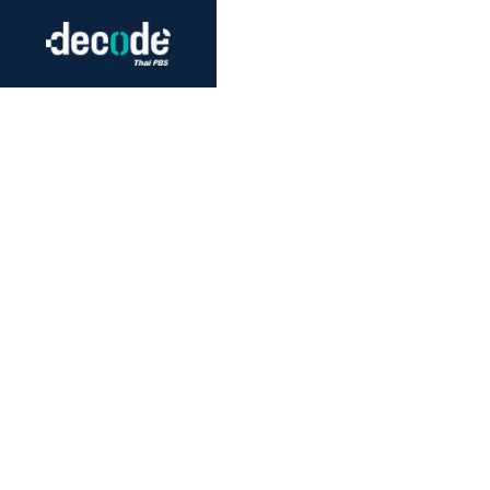
Futurism
Journalism
Crack 
Education
Peace
Sustainability
Workers/Economy
Human Rights