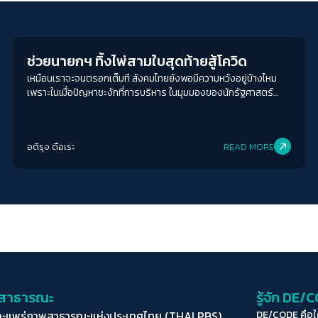
Crack Politics
ช่วยนายกฯ ทิ้งไพ่สามใบสุดท้ายสู้โควิด
เหมือนเราจะจนตรอกเต็มที สังคมไทยยังพอมีความหวังอยู่บ้างไหม
เพราะในเมื่อปัญหาชะงักที่การบริหาร ในมุมมองของนักรัฐศาสตร์
อย่าง ผศ.ดร.พิชญ์ ช่วยนายกฯคิดหาทางออกจากไพ่ 3 ใบ
อติรุจ ดือเระ
READ MORE
่อสาธารณะ
รู้จัก DE/
ละแพร่ภาพสาธารณะแห่งประเทศไทย (THAI PBS)
DE/CODE คือ