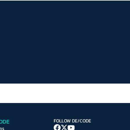
ระยะห่างข้อความ
ปกติ
มาก
มากที่สุด
ปรับสีสำหรับตาบอดสี
ปิด
Protan
Deutan
Tritan
คอนทราสต์สูง
โหมดขาวดำ
ฟอนต์อ่านง่าย
เน้นลิงก์
เน้นกรอบ Focus
CODE
FOLLOW DE/CODE
ซ่อนรูปภาพ
ใคร