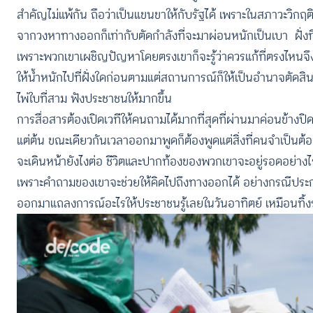
สำคัญไม่แพ้กัน ถือว่าเป็นแขนขาให้กับรัฐได้ เพราะในสภาวะวิกฤติเ
จากวงหาทางออกก็เท่ากับตัดกำลังที่จะมาผ่อนหนักเป็นเบา ฝั่
เพราะพวกเขาเผชิญปัญหาโดยตรงเขาก็จะรู้ว่าควรแก้ที่ตรงไหนจึง
ให้น้ำหนักไปที่ฝั่งใดก่อนตามแต่สถานการณ์ก็ให้เป็นอำนาจตัดสิ
ไพ่ใบที่สาม ฟังประชาชนให้มากขึ้น
การสื่อสารต้องเปิดเวทีให้คนถามได้มากที่สุดที่ผ่านมาค่อนข้าง
แต่ต้น ขณะเดียวกันเวลาออกมาพูดก็ต้องพูดแต่สิ่งที่คนจำเป็นต
จะเดินหน้ายังไงต่อ ชีวิตและปากท้องของพวกเขาจะอยู่รอดอย่างไ
เพราะคำถามของเขาจะช่วยให้คิดไปถึงทางออกได้ อย่างกรณีประกาศล็
ออกมาแถลงการณ์อะไรให้ประชาชนรู้เลยในวันอาทิตย์ เหมือนทิ้งระ