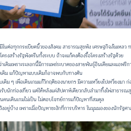
มิโนต่อทุกกระเบียดนิ้วของสังคม สาธารณสุขพัง เศรษฐกิจล้มเหลว ทา
ครงสร้างรัฐพังครืนทั้งระบบ ถ้าจะแก้คงต้องรื้อโครงสร้างรัฐด้วย
เดิมเพราะระลอกนี้มีการแพร่ระบาดของสายพันธุ์อินเดียและแอฟริกาใต้ ท
บบเดิม แก้ปัญหาแบบเดิมก็อาจพบกับทางตัน
เดิม ๆ เพื่อเดินเกมแก้วิกฤติของนายกฯ มีความเหวี่ยงไปเหวี่ยงมา ก
บนักท่องเที่ยว แต่ให้หลังแค่สัปดาห์เดียวกลับลำมาทิ้งไพ่สาธารณ
อนคนเดินเกมไม่เป็น ไม่ตอบโจทย์การแก้ปัญหาที่สมดุล
งอยู่บ้าง เพราะเมื่อปัญหาชะงักที่การบริหาร ในมุมมองของนักรัฐศา