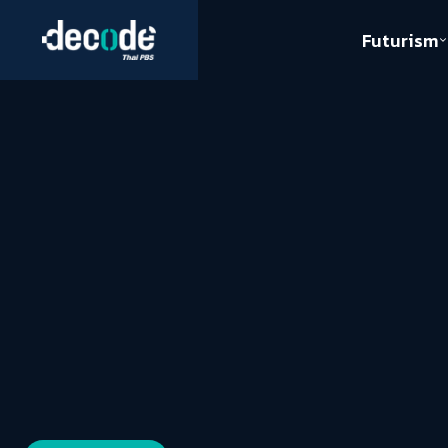
Futurism
Journalism
Crack 
Education
Peace
Sustainability
Workers/Economy
Human Rights