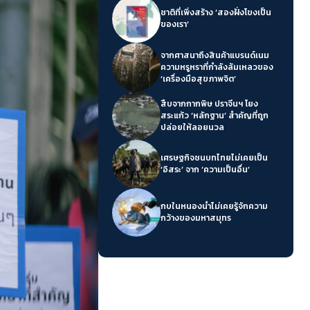
ชาติที่เพิ่งสร้าง ‘สองฝั่งโขงเป็น
ของเรา’
จากศาสนาถึงสินค้าแบรนด์เนม
ความหรูหราที่กำลังล้มเหลวของ
‘เครื่องมือสุขภาพจิต’
สืบจากกากพิษ ปราจีนฯ โยง
สระแก้ว ‘หลักฐาน’ สำคัญที่ถูก
ปล่อยให้ลอยนวล
เศรษฐกิจชนบทไทยไม่เคยเป็น
‘อิสระ’ จาก ‘ความเป็นอื่น’
กบในหนองน้ำไม่เคยรู้จักความ
กว้างของมหาสมุทร