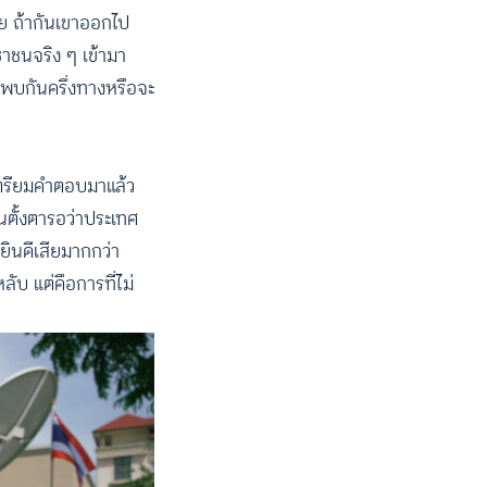
้วย ถ้ากันเขาออกไป
าชนจริง ๆ เข้ามา
ะพบกันครึ่งทางหรือจะ
รเตรียมคำตอบมาแล้ว
นตั้งตารอว่าประเทศ
ยินดีเสียมากกว่า
ับ แต่คือการที่ไม่