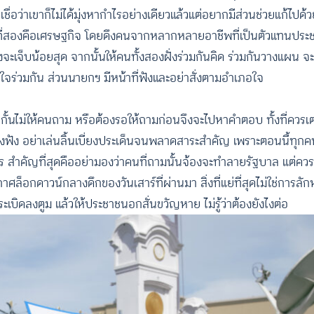
ชื่อว่าเขาก็ไม่ได้มุ่งหากำไรอย่างเดียวแล้วแต่อยากมีส่วนช่วยแก้ไปด
งที่สองคือเศรษฐกิจ โดยดึงคนจากหลากหลายอาชีพที่เป็นตัวแทนประช
จะเจ็บน้อยสุด จากนั้นให้คนทั้งสองฝั่งร่วมกันคิด ร่วมกันวางแผน จ
นใจร่วมกัน ส่วนนายกฯ มีหน้าที่ฟังและอย่าสั่งตามอำเภอใจ
ปิดกั้นไม่ให้คนถาม หรือต้องรอให้ถามก่อนจึงจะไปหาคำตอบ ทั้งที่คว
้องฟัง อย่าเล่นลิ้นเบี่ยงประเด็นจนพลาดสาระสำคัญ เพราะตอนนี้ทุกค
ร สำคัญที่สุดคืออย่ามองว่าคนที่ถามนั้นจ้องจะทำลายรัฐบาล แต่ควร
อกดาวน์กลางดึกของวันเสาร์ที่ผ่านมา สิ่งที่แย่ที่สุดไม่ใช่การลักหล
เบิดลงตูม แล้วให้ประชาชนอกสั่นขวัญหาย ไม่รู้ว่าต้องยังไงต่อ