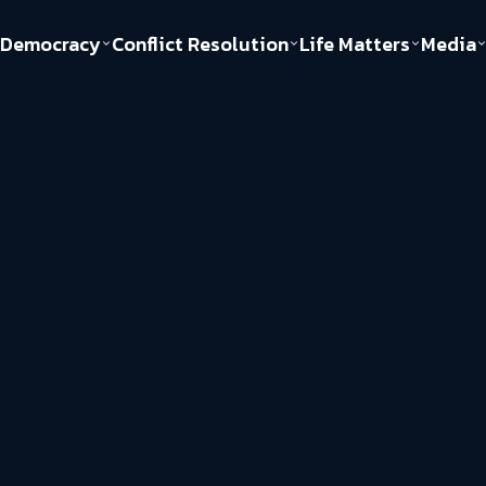
Democracy
Conflict Resolution
Life Matters
Media
Politics
Justice
Gender & Sexuality
Documentary
ful
Environment
Human & Society
Inequality
Play Read
Welfare state
Young Spirit
New World Order