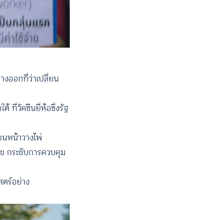
งออกที่ว่าเปลี่ยน
ี่วัคซีนยี่ห้อซึ่งรัฐ
่อนหน้าวางไพ่
สุข กระชับการควบคุม
สตร์อย่าง