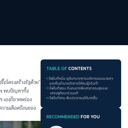
TABLE OF
CONTENTS
01
ไพ่ใบที่หนึ่ง ยุติบทบาทการบริหารของนายกฯ
รื้อโครงสร้างรัฐด้วย”
และคืนอำนาจจัดการให้คนรู้จริงทำ
02
ไพ่ใบที่สอง ดึงคนจากฝั่งสาธารณสุขเเละ
พ พบปัญหาทั้ง
เศรษฐกิจมาร่วมเเก้
ฯ เองก็ขาดพร่อง
03
ไพ่ใบที่สาม ฟังประชาชนให้มากขึ้น
ละความเดือดร้อนของ
RECOMMENDED
FOR YOU