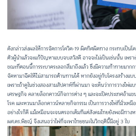
ดังกล่าวส่งผลให้การจัดการโควิด-19 ผิดทิศผิดทาง กระทบเป็นโด
ตัวผู้นำแล้วจะแก้ปัญหาแบบจบสวัสดี อาจจะไม่เป็นเช่นนั้น เพราะโ
ขณะที่ตอนนี้การระบาดระลอกสี่มาถึงแล้ว ซึ่งมีความท้าทายมากกว่า
จัดหามาฉีดให้ไม่สามารถต้านทานได้ หากยังอยู่กับโครงสร้างแ
เพราะถ้าดูในช่วงสองสามสัปดาห์ที่ผ่านมา จะเห็นว่าการวางไพ่แบบ
เศรษฐกิจ คลายล็อกดาวน์กิจการต่าง ๆ และจะเปิดประเทศอ้าแขนรั
โรค และหวนมาล็อกดาวน์หลายกิจกรรม เป็นการวางไพ่ที่มั่วเหมื
อย่างไรก็ดี แม้เหมือนจะจนตรอกเต็มทีแต่สังคมไทยยังพอมีทางหวั
ผศ.ดร.พิชญ์ จึงเสนอว่าไพ่ที่จะพาไทยชนะในวิกฤตินี้มีอยู่ 3 ใบ