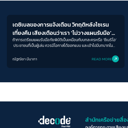
Environment
เดซิเบลของการแจ้งเตือน วิกฤติหลังไซเรน
เที่ยงคืน เสียงเตือนว่าเรา ‘ไม่วางแผนรับมือ’
แบบวันนี้ไม่ได้แล้ว
ถ้าการเตรียมแผนรับมือภัยพิบัติเป็นเหมือนกับบทละครหรือ ‘ซีเนริโอ’
ประชาชนที่เป็นผู้เล่น ควรมีโอกาสได้ออกแบบ และเข้าไปมีบทบาทใน
เตรียมแผนรับมือภัยพิบัติให้เสร็จสมบูรณ์ เมื่อเกิดภัยแล้ว จะไม่นำไปสู่
การตั้งคำถามของประชาชนว่าควรทำอย่างไรต่อ หรือรู้ภัยที่กำลังมา
ณัฐณิชา มีนาภา
READ MORE
แต่ไม่มีแผนรองรับในช่วงเวลาการเกิดภัย
สำนักเครือข่ายสื
องค์การกระจายเสียงแ