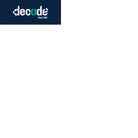
Futurism
Journalism
Crack 
Education
Peace
Sustainability
Workers/Economy
Human Rights