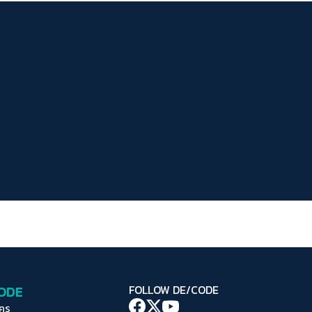
ระยะห่างข้อความ
ปกติ
มาก
มากที่สุด
ปรับสีสำหรับตาบอดสี
ปิด
Protan
Deutan
Tritan
คอนทราสต์สูง
โหมดขาวดำ
ฟอนต์อ่านง่าย
เน้นลิงก์
เน้นกรอบ Focus
CODE
FOLLOW DE/CODE
ซ่อนรูปภาพ
ใคร