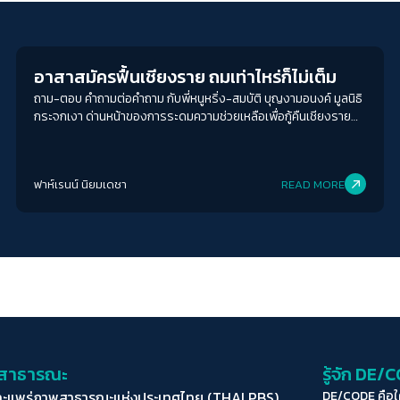
Interviews
อาสาสมัครฟื้นเชียงราย ถมเท่าไหร่ก็ไม่เต็ม
ถาม-ตอบ คำถามต่อคำถาม กับพี่หนูหริ่ง-สมบัติ บุญงามอนงค์ มูลนิธิ
กระจกเงา ด่านหน้าของการระดมความช่วยเหลือเพื่อกู้คืนเชียงราย
ประเมินสถานการณ์กับ De/codeว่า ถ้าปล่อยให้การฟื้นฟูล้างบ้านเกิด
ขึ้นแบบไร้ระบบจัดการเชื่อมโยงที่มีประสิทธิภาพ กว่าเชียงรายจะฟื้น
กลับมาได้อีกครั้งจะต้องใช้เวลาไม่ต่ำกว่า 3 เดือน หรืออาจเป็น 6 เดือน
ฟาห์เรนน์ นิยมเดชา
READ MORE
ก็ได้
่อสาธารณะ
รู้จัก DE/
ละแพร่ภาพสาธารณะแห่งประเทศไทย (THAI PBS)
DE/CODE คือ