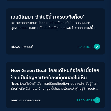
เอลนีโญมา ‘ถ้าไม่มีน้ำ เศรษฐกิจก็จบ’
เพราะภาคการเกษตรในประเทศไทยยังคงเป็นโมเดลรองจาก
อุตสาหกรรม และหากย้อนไปในสมัยก่อนจะพบว่า ภาคกลางใช้น้ำ
ชลประทาน 100% เกษตกรไม่มองน้ำต้นทุนของตนเอง ถมที่ทั้งหมด
เพื่อทำการเกษตร แต่หลังจากนั้นสิบกว่าปีก็เริ่มแล้ง เมื่อต้องการ
ACCESS
IBILITY
มองหาพื้นที่สาธารณะที่สามารถรองรับน้ำต้นทุนได้ก็กลับไม่เจอ
ณัฐพร เทพานนท์
READ MORE
Environment
ขนาดตัวอักษร
A-
A
A+
A++
New Green Deal: ไกลแค่ไหนคือใกล้ เมื่อโลก
ระยะห่างข้อความ
ร้อนเป็นปัญหาปากท้องที่ถูกมองไม่เห็น
ปกติ
มาก
มากที่สุด
“ไกลแค่ไหนคือใกล้” เมื่อการเปรียบเทียบถึงการตระหนัก-รับรู้ “โลก
ร้อน” หรือ Climate Change นั้นไม่อาจฟันธงว่าผู้คนรู้สึกแบบใด
กันแน่ ไม่อาจชี้ชัดได้ว่าสถานการณ์ตรงหน้ามันคืบคลานใกล้ตัวเรา
ปรับสีสำหรับตาบอดสี
เข้ามาทุกที...ทุกทีแล้วจริง ๆ
กัลยาวีร์ แววคล้ายหงษ์
READ MORE
ปิด
Protan
Deutan
Tritan