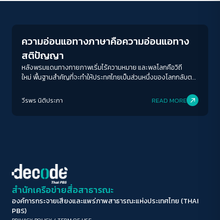
Education
ขนาดตัวอักษร
A-
A
A+
A++
ความอ่อนแอทางภาษาคือความอ่อนแอทาง
ระยะห่างข้อความ
สติปัญญา
ปกติ
มาก
มากที่สุด
หลังพรมแดนทางกายภาพเริ่มไร้ความหมาย และพลโลกคือวิถี
ใหม่ พื้นฐานสำคัญที่จะทำให้ประทศไทยเป็นส่วนหนึ่งของโลกกลับตก
อยู่ในระดับที่เรียกได้ว่าสื่อสารแทบไม่รู้เรื่อง
ปรับสีสำหรับตาบอดสี
วีรพร นิติประภา
READ MORE
ปิด
Protan
Deutan
Tritan
คอนทราสต์สูง
โหมดขาวดำ
ฟอนต์อ่านง่าย
สำนักเครือข่ายสื่อสาธารณะ
องค์การกระจายเสียงและแพร่ภาพสาธารณะแห่งประเทศไทย (THAI
เน้นลิงก์
PBS)