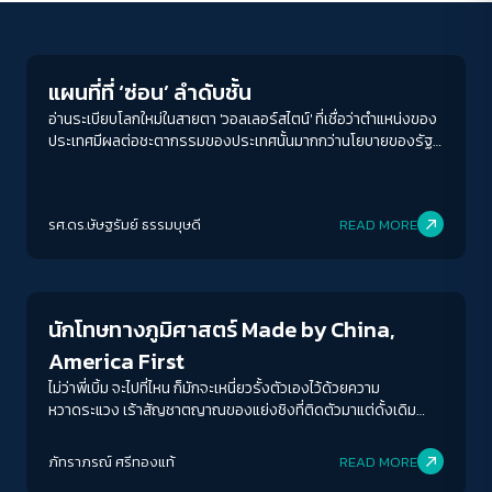
Columnist
แผนที่ที่ ‘ซ่อน’ ลำดับชั้น
อ่านระเบียบโลกใหม่ในสายตา 'วอลเลอร์สไตน์' ที่เชื่อว่าตำแหน่งของ
ประเทศมีผลต่อชะตากรรมของประเทศนั้นมากกว่านโยบายของรัฐ
เสียอีก การเข้าใจลำดับชั้นนั้นคือเงื่อนไขในการเข้าใจว่าความขัดแย้ง
ที่เกิดขึ้นเพื่ออะไรและรับใช้ใคร
รศ.ดร.ษัษฐรัมย์ ธรรมบุษดี
READ MORE
New World Order
นักโทษทางภูมิศาสตร์ Made by China,
America First
ไม่ว่าพี่เบิ้ม จะไปที่ไหน ก็มักจะเหนี่ยวรั้งตัวเองไว้ด้วยความ
หวาดระแวง เร้าสัญชาตญาณของแย่งชิงที่ติดตัวมาแต่ดั้งเดิม
แม้ว่าจะหลุดพ้นจากโซ่ตรวนของแรงโน้มถ่วง แต่ก็ถูกจองจำด้วย
ACCESS
IBILITY
ภูมิศาสตร์ มันคือพันธนาการที่นิยามชาติและสามารถเป็นอะไรได้อีก
ภัทราภรณ์ ศรีทองแท้
READ MORE
ในระเบียบโลกใหม่ และเป็นพันธนาการที่ผู้นำโลกอย่างจีนและอเมริกา
Crack Politics