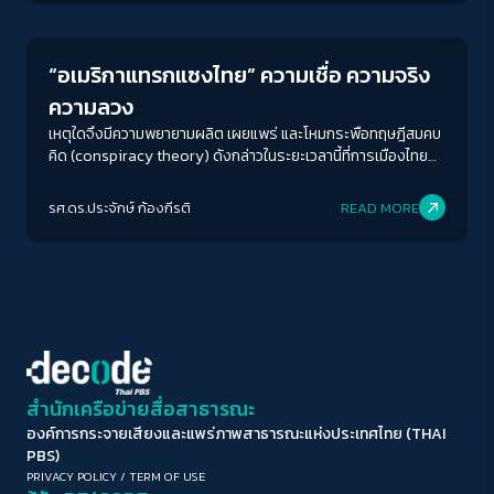
พยายามจะดิ้นให้หลุด บางฉากจึงดำเนินต่อไปในปริศนาธรรม
ขนาดตัวอักษร
Wherever you go, there you are. แม้ Tim Marshall จะตั้งชื่อ
A-
A
A+
A++
หนังสือ Prisoners of Geography แต่ในสำนวนแปลของ คุณากร
“อเมริกาแทรกแซงไทย” ความเชื่อ ความจริง
วาณิชย์วิรุฬห์ หยั่งรากไปถึงที่ที่เราอยู่คือที่ที่หล่อหลอมเรามา ฉันนึก
ระยะห่างข้อความ
ตลกกลับหัวกลับหาง ที่ใดมีพี่เบิ้ม ที่นั่นมักเป็นอื่น ไม่ลงรอย มันคอย
ความลวง
กำหนดโฉมหน้าของสงคราม อำนาจ การเมือง รวมถึงพัฒนาการ
ปกติ
มาก
มากที่สุด
เหตุใดจึงมีความพยายามผลิต เผยแพร่ และโหมกระพือทฤษฎีสมคบ
ทางสังคมของคนกลุ่มต่าง ๆ บัดนี้พี่เบิ้มได้ตั้งถิ่นฐานอยู่ในเกือบทุก
คิด (conspiracy theory) ดังกล่าวในระยะเวลานี้ที่การเมืองไทย
ส่วนของโลก อาจดูเหมือนว่าเทคโนโลยีเอาชนะระยะห่างระหว่างพื้นที่
กำลังอยู่ในช่วงเวลาของการตั้งรัฐบาลใหม่หลังการเลือกตั้ง และ
ปรับสีสำหรับตาบอดสี
และเวลา ก็อย่าลืมว่า ผืนดินที่เราพำนัก ทำงาน และเลี้ยงดูลูกหลาน
การปลุกกระแส “อเมริกาแทรกแซงไทย” เอื้ออำนวยให้กลุ่มการเมือง
นั้นเป็นตัวกำหนดพฤติกรรมและทางเลือกของผู้นำโลกบนดาว
รศ.ดร.ประจักษ์ ก้องกีรติ
READ MORE
ปิด
Protan
Deutan
Tritan
ใดได้ประโยชน์ และจะส่งผลกระทบอย่างไรต่อความสัมพันธ์ทางการ
เคราะห์สีน้ำเงิน ลิขิตชะตาชีวิตด้วยแม่น้ำ เทือกเขา ทะเลทราย
ทูตระหว่างไทยกับสหรัฐและประเทศอื่น ๆ ในภูมิภาค
ทะเลสาบ และท้องทะเล เหมือนปกหลังแห่งยุคสมัยของการขับเคี่ยว
ชิงดีในดินแดนอันไกลโพ้น เพราะ ที่ราบ รัสเซียจึงแข็งกร้าว เพราะ
คอนทราสต์สูง
ขุนเขา จีนและอินเดียจึงบาดหมาง เพราะ […]
โหมดขาวดำ
ฟอนต์อ่านง่าย
สำนักเครือข่ายสื่อสาธารณะ
องค์การกระจายเสียงและแพร่ภาพสาธารณะแห่งประเทศไทย (THAI
เน้นลิงก์
PBS)
PRIVACY POLICY
/
TERM OF USE