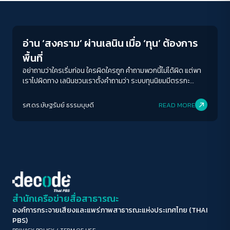
Columnist
ขนาดตัวอักษร
A-
A
A+
A++
อ่าน ‘สงคราม’ ผ่านเลนิน เมื่อ ‘ทุน’ ต้องการ
ระยะห่างข้อความ
พื้นที่
ปกติ
มาก
มากที่สุด
อย่าถามว่าใครเริ่มก่อน ใครผิดใครถูก คำถามพวกนี้ไม่ได้ผิด แต่พา
เราไปผิดทาง เลนินชวนเราตั้งคำถามว่า ระบบทุนนิยมมีตรรกะ
ภายในอะไรที่ทำให้มันต้องขยายตัวออกสู่โลกอยู่เสมอ และการขยาย
ปรับสีสำหรับตาบอดสี
ตัวนั้นนำไปสู่สงครามได้อย่างไร คำตอบที่ได้ไม่ใช่เรื่องของคนดี คน
รศ.ดร.ษัษฐรัมย์ ธรรมบุษดี
READ MORE
ปิด
Protan
Deutan
Tritan
เลว แต่เป็นเรื่องของระบบที่มีพลวัตของตัวเอง
คอนทราสต์สูง
โหมดขาวดำ
ฟอนต์อ่านง่าย
สำนักเครือข่ายสื่อสาธารณะ
องค์การกระจายเสียงและแพร่ภาพสาธารณะแห่งประเทศไทย (THAI
เน้นลิงก์
PBS)