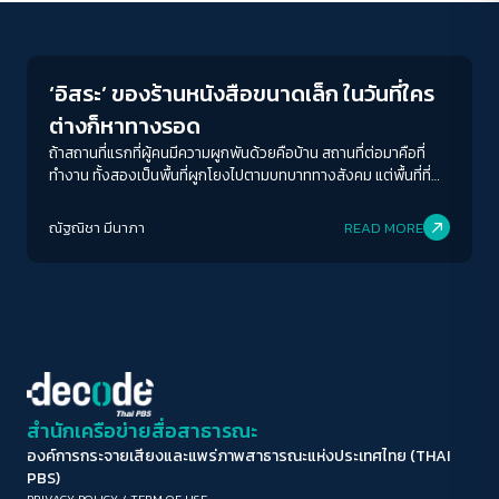
Play Read
ขนาดตัวอักษร
A-
A
A+
A++
‘อิสระ’ ของร้านหนังสือขนาดเล็ก ในวันที่ใคร
ระยะห่างข้อความ
ต่างก็หาทางรอด
ปกติ
มาก
มากที่สุด
ถ้าสถานที่แรกที่ผู้คนมีความผูกพันด้วยคือบ้าน สถานที่ต่อมาคือที่
ทำงาน ทั้งสองเป็นพื้นที่ผูกโยงไปตามบทบาททางสังคม แต่พื้นที่ที่
สามคือ ‘พื้นที่ตรงกลาง’ เปิดกว้างให้ผู้คนในสังคมได้มีโอกาสมา
ปรับสีสำหรับตาบอดสี
พบปะแลกเปลี่ยนทุกเรื่องราวของชีวิต
ณัฐณิชา มีนาภา
READ MORE
ปิด
Protan
Deutan
Tritan
คอนทราสต์สูง
โหมดขาวดำ
ฟอนต์อ่านง่าย
สำนักเครือข่ายสื่อสาธารณะ
องค์การกระจายเสียงและแพร่ภาพสาธารณะแห่งประเทศไทย (THAI
เน้นลิงก์
PBS)