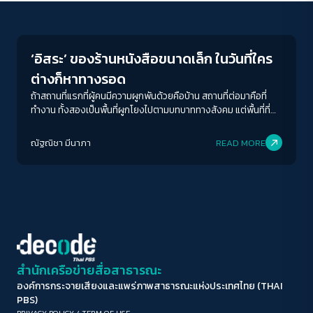
Play Read
ขนาดตัวอักษร
A-
A
A+
A++
‘อิสระ’ ของร้านหนังสือขนาดเล็ก ในวันที่ใคร
ระยะห่างข้อความ
ต่างก็หาทางรอด
ปกติ
มาก
มากที่สุด
ถ้าสถานที่แรกที่ผู้คนมีความผูกพันด้วยคือบ้าน สถานที่ต่อมาคือที่
ทำงาน ทั้งสองเป็นพื้นที่ผูกโยงไปตามบทบาททางสังคม แต่พื้นที่ที่
สามคือ ‘พื้นที่ตรงกลาง’ เปิดกว้างให้ผู้คนในสังคมได้มีโอกาสมา
ปรับสีสำหรับตาบอดสี
พบปะแลกเปลี่ยนทุกเรื่องราวของชีวิต
ณัฐณิชา มีนาภา
READ MORE
ปิด
Protan
Deutan
Tritan
คอนทราสต์สูง
โหมดขาวดำ
ฟอนต์อ่านง่าย
สำนักเครือข่ายสื่อสาธารณะ
องค์การกระจายเสียงและแพร่ภาพสาธารณะแห่งประเทศไทย (THAI
เน้นลิงก์
PBS)