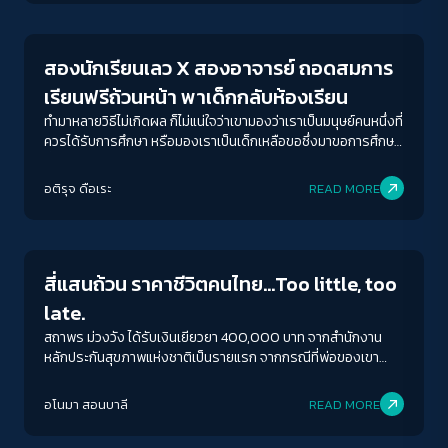
สองนักเรียนเลว X สองอาจารย์ ถอดสมการ
เรียนฟรีถ้วนหน้า พาเด็กกลับห้องเรียน
ทำมาหลายวิธีไม่เกิดผล ก็ไม่แน่ใจว่าเขามองว่าเราเป็นมนุษย์คนหนึ่งที่
ควรได้รับการศึกษา หรือมองเราเป็นเด็กเหลือขอซึ่งมาขอการศึกษา
ที่ดีจากเขา
อติรุจ ดือเระ
READ MORE
Inequality
สี่แสนถ้วน ราคาชีวิตคนไทย…Too little, too
late.
สถาพร ม่วงวัง ได้รับเงินเยียวยา 400,000 บาท จากสำนักงาน
หลักประกันสุขภาพแห่งชาติเป็นรายแรก จากกรณีที่พ่อของเขา
สมชาย ม่วงวัง เสียชีวิตหลังฉีดวัคซีนป้องกันโควิด-19
อโนมา สอนบาลี
READ MORE
Inequality