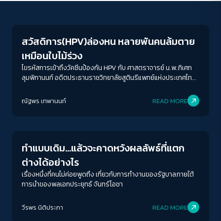
Gender & Sexuality
สวัสดิการ(HPV)ล่องหน หลายพันคนล้มตาย
เหมือนใบไม้ร่วง
ไขรหัสการเข้าถึงวัคซีนป้องกัน HPV กับ ศาสตราจารย์ น.พ.ภิเศก
ลุมพิกานนท์ อดีตประธานราชวิทยาลัยสูตินรีแพทย์แห่งประเทศไทย
และ กรกนก คำตา นักกิจกรรมสิทธิอนามัยเจริญพันธุ์ และความเป็น
ธรรมทางเพศ พร้อมตั้งคำถามร่วมกันว่า ในขณะที่วันเวลาล่วงเลย
ณัฐพร เทพานนท์
READ MORE
ผ่านไปแต่ทำไมเรายังแก้ไขปัญหามะเร็งปากมดลูกกันไม่ได้สักที
Welfare state
ทำแบบเดิม…แล้วจะคาดหวังผลลัพธ์ที่แตก
ต่างได้อย่างไร
เรื่องหนึ่งที่คนไม่ค่อยพูดถึง เกี่ยวกับการทำงานของรัฐบาลภายใต้
การนำของพลเอกประยุทธ์ จันทร์โอชา
วีรพร นิติประภา
READ MORE
Education