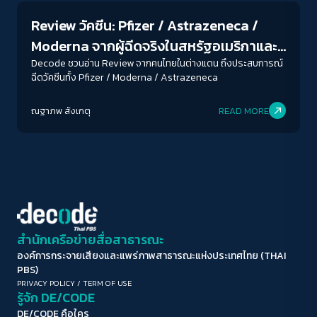
A-
A
A+
A++
Review วัคซีน: Pfizer / Astrazeneca /
ระยะห่างข้อความ
Moderna จากผู้ฉีดจริงในสหรัฐอเมริกาและ
ปกติ
มาก
มากที่สุด
อังกฤษ
Decode ชวนอ่าน Review จากคนไทยในต่างแดน ถึงประสบการณ์
ฉีดวัคซีนทั้ง Pfizer / Moderna / Astrazeneca
ปรับสีสำหรับตาบอดสี
ณฐาภพ สังเกตุ
READ MORE
ปิด
Protan
Deutan
Tritan
คอนทราสต์สูง
โหมดขาวดำ
ฟอนต์อ่านง่าย
สำนักเครือข่ายสื่อสาธารณะ
องค์การกระจายเสียงและแพร่ภาพสาธารณะแห่งประเทศไทย (THAI
เน้นลิงก์
PBS)
PRIVACY POLICY
/
TERM OF USE
รู้จัก DE/CODE
เน้นกรอบ Focus
DE/CODE คือใคร