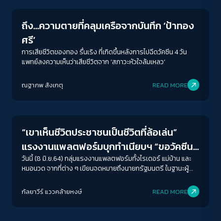
ถึง…ความตายที่คลุมเครือจากบันทึก ‘ป้าทอง
ศรี’
การเสียชีวิตของทอง รื่นเริง ที่เกิดขึ้นหลังการไปฉีดวัคซีน 4 วัน
แพทย์ลงความเห็นว่าเสียชีวิตจาก ‘สภาวะหัวใจล้มเหลว’
ณฐาภพ สังเกตุ
READ MORE
Crack Politics
“เขาเห็นชีวิตประชาชนเป็นชีวิตที่ล้อเล่น”
แรงงานแพลตฟอร์มบุกทำเนียบฯ “ขอวัคซีน
ให้คนด่านหน้า”
วันนี้ (8 มิ.ย.64) กลุ่มแรงงานแพลตฟอร์มทั้งไรเดอร์ แม่บ้าน และ
หมอนวด จากที่ต่าง ๆ เขียนจดหมายถึงนายกรัฐมนตรี ในฐานะผู้
อำนวยการศูนย์ ศบค. และรวมตัวกันที่ทำเนียบรัฐบาล แสดงออกเชิง
ACCESS
IBILITY
สัญญาลักษณ์ ด้วยการทำความสะอาดรั้วทำเนียบ และอ่าน
กัลยาวีร์ แววคล้ายหงษ์
READ MORE
แถลงการณ์ขอให้รัฐจัดสรรวัคซีนให้แรงงานแพลตฟอร์มที่ถือว่า
Explain
เป็นแรงงานด่านหน้า ซึ่งข้อเรียกร้องของพวกเขามีทั้งหมด 5 ข้อ
ขนาดตัวอักษร