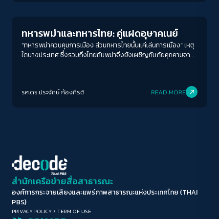
ขนาดตัวอักษร
A-
A
A+
A++
ทหารพม่าและทหารไทย: คู่แฝดอุษาคเนย์
ระยะห่างข้อความ
“ทหารพม่าควบคุมการเมือง ส่วนทหารไทยนั้นแค่เล่นการเมือง” เหตุ
ใดบางประเทศ ซึ่งรวมถึงไทยกับพม่าจึงยังเผชิญกับภัยคุกคามจาก
ปกติ
มาก
มากที่สุด
การรัฐประหารและการปกครองโดยนายพลอีกในศตวรรษนี้
ปรับสีสำหรับตาบอดสี
รศ.ดร.ประจักษ์ ก้องกีรติ
READ MORE
ปิด
Protan
Deutan
Tritan
คอนทราสต์สูง
โหมดขาวดำ
ฟอนต์อ่านง่าย
สำนักเครือข่ายสื่อสาธารณะ
องค์การกระจายเสียงและแพร่ภาพสาธารณะแห่งประเทศไทย (THAI
เน้นลิงก์
PBS)
PRIVACY POLICY
/
TERM OF USE