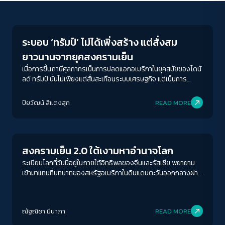
New World Order
ระบอบ ‘ทรัมป์’ ไม่ได้เพิ่งสร้าง แต่สั่งสม
ยาวนานจากยุคสงครามเย็น
เมื่อการขึ้นภาษีศุลกากรเป็นการปลดแอกอเมริกาในยุคสมัยของโดนั
ลด์ ทรัมป์ นั่นไม่เพียงแต่สั่นสะเทือนระบบเศรษฐกิจ แต่เป็นการ
ทำลายระเบียบโลก และยืนยันว่า 'ทรัมป์ไม่ได้มาจากสุญญากาศ'
ปิยวัฒน์ สีแตงสุก
READ MORE
New World Order
สงครามเย็น 2.0 ใต้เงามหาอำนาจโลก
ระเบียบโลกที่วันนี้อยู่ในภายใต้อิทธิพลของจีนและรัสเซีย พยายาม
เข้ามาแทนที่บทบาทของสหรัฐอเมริกาในดินแดนตะวันออกกลางผ่าน
นโยบายระหว่างประเทศด้านเศรษฐกิจแบบเสรีนิยม การลงทุนทาง
ด้านการค้า
ACCESS
IBILITY
ณัฐณิชา มีนาภา
READ MORE
Columnist