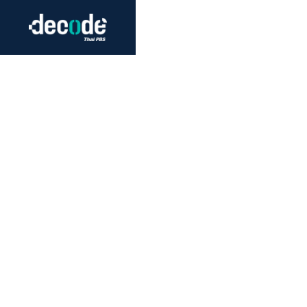
Futurism
Journalism
Crack 
Education
Peace
Sustainability
Workers/Economy
Human Rights