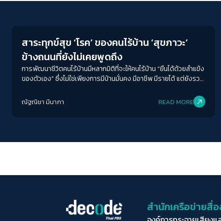
Human & Society
สาระทุกข์สุข ‘โรค’ ของคนไร้บ้าน ‘สุขภาวะ’
ข้างถนนที่ยังไม่เคยพูดถึง
การพัฒนาชีวิตคนไร้บ้านมีหลากมิติที่จะให้คนไร้บ้าน “ยืนได้ด้วยลำแข้ง
ของตัวเอง” ซึ่งไม่ใช่เพียงการมีบ้านมั่นคง มีอาชีพ มีรายได้ แต่ยังรวม
ไปถึงการเข้าถึงรัฐสวัสดิการขั้นพื้นฐานที่เสมอภาคกันในสังคมไทย
ณัฐณิชา มีนาภา
READ MORE
สำนักเครือข่ายสื
องค์การกระจายเสียงแ