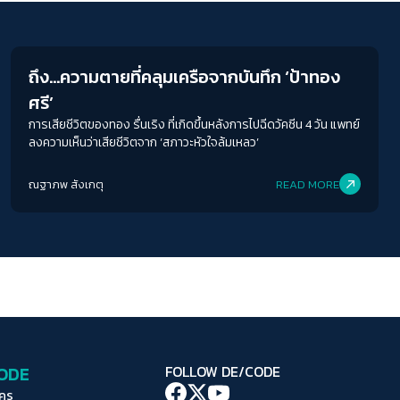
ระยะห่างข้อความ
Inequality
ปกติ
มาก
มากที่สุด
ถึง…ความตายที่คลุมเครือจากบันทึก ‘ป้าทอง
ปรับสีสำหรับตาบอดสี
ศรี’
ปิด
Protan
Deutan
Tritan
การเสียชีวิตของทอง รื่นเริง ที่เกิดขึ้นหลังการไปฉีดวัคซีน 4 วัน แพทย์
ลงความเห็นว่าเสียชีวิตจาก ‘สภาวะหัวใจล้มเหลว’
คอนทราสต์สูง
ณฐาภพ สังเกตุ
READ MORE
โหมดขาวดำ
ฟอนต์อ่านง่าย
เน้นลิงก์
เน้นกรอบ Focus
CODE
FOLLOW DE/CODE
ซ่อนรูปภาพ
ใคร