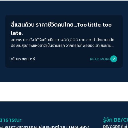
Inequality
สี่แสนถ้วน ราคาชีวิตคนไทย…Too little, too
late.
สถาพร ม่วงวัง ได้รับเงินเยียวยา 400,000 บาท จากสำนักงานหลัก
ประกันสุขภาพแห่งชาติเป็นรายแรก จากกรณีที่พ่อของเขา สมชาย
ม่วงวัง เสียชีวิตหลังฉีดวัคซีนป้องกันโควิด-19
อโนมา สอนบาลี
READ MORE
่อสาธารณะ
รู้จัก DE/
ละแพร่ภาพสาธารณะแห่งประเทศไทย (THAI PBS)
DE/CODE คือ