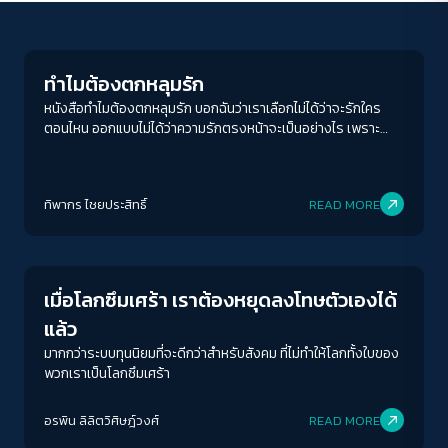
Play Read
ทำไมต้องตกหลุมรัก
หนังสือทำไมต้องตกหลุมรัก บอกฉันว่าเราเลือกไม่ได้ว่าจะรักใคร
ตอนไหน ออกแบบไม่ได้ว่าความรักตรงหน้าจะเป็นอย่างไร เพราะ
ความรักคือสิ่งใหม่เสมอเมื่อมนุษย์เผชิญหน้ากับมัน
ACCESS
IBILITY
ทิพากร ไชย​ประสิทธิ์​
READ MORE
Columnist
ขนาดตัวอักษร
A-
A
A+
A++
เมื่อโลกซึมเศร้า เราต้องหยุดลงโทษตัวเองได้
ระยะห่างข้อความ
แล้ว
ปกติ
มาก
มากที่สุด
มากกว่าระบบทุนนิยมที่จะดีกว่าสำหรับสังคม ที่ไม่ทำให้โลกทั้งใบของ
พวกเราเป็นโลกซึมเศร้า
ปรับสีสำหรับตาบอดสี
อรพิน ลิลิตวิศิษฎ์วงศ์
READ MORE
ปิด
Protan
Deutan
Tritan