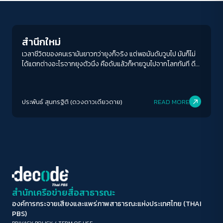
Human & Society
ขนาดตัวอักษร
A-
A
A+
A++
สำนึกใหม่
ระยะห่างข้อความ
เวลาชีวิตของคนเรามันยาวกว่ายุงก็จริง แต่พอมันดับวูบไป มันก็ไม่
ได้แตกต่างอะไรจากยุงตัวนึง คือดับแล้วก็หายวูบไปจากโลกทันที ดี
ปกติ
มาก
มากที่สุด
หน่อยก็คงแต่ว่าคน ๆ นั้น เขาได้ทิ้งความดีอะไรเอาไว้ให้เราได้พูด
ถึงกันบ้าง เรียกว่าพูดถึงนานหน่อย ก็แสดงว่าเขามีเรื่องให้เราได้พูด
ปรับสีสำหรับตาบอดสี
ถึงกันบ่อย พูดถึงน้อยหน่อย ก็สุดแท้แต่ว่าพวกเราคิดถึงเขาอยู่บ่อย
ประพันธ์ สุนทรฐิติ (ดวงดาวเดียวดาย)
READ MORE
ๆ ไหม นั่นเหตุผลมันอาจอยู่ตรงนั้น
ปิด
Protan
Deutan
Tritan
คอนทราสต์สูง
โหมดขาวดำ
ฟอนต์อ่านง่าย
สำนักเครือข่ายสื่อสาธารณะ
องค์การกระจายเสียงและแพร่ภาพสาธารณะแห่งประเทศไทย (THAI
เน้นลิงก์
PBS)