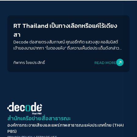
Crack Politics
ขนาดตัวอักษร
A-
A
A+
A++
RT Thailand เป็นทางเลือกหรือแค่ไร้เดียง
ระยะห่างข้อความ
สา
ปกติ
มาก
มากที่สุด
Decode ต่อสายตรงสัมภาษณ์ คุณอธึกกิต แสวงสุข คอลัมนิสต์
เจ้าของนามปากกา “ใบตองแห้ง” ถึงความเห็นต่อประเด็นดังกล่าว
ผ่านมุมมองอดีตคนเคยเข้าป่า
ปรับสีสำหรับตาบอดสี
ทิพากร ไชย​ประสิทธิ์​
READ MORE
ปิด
Protan
Deutan
Tritan
คอนทราสต์สูง
โหมดขาวดำ
ฟอนต์อ่านง่าย
สำนักเครือข่ายสื่อสาธารณะ
องค์การกระจายเสียงและแพร่ภาพสาธารณะแห่งประเทศไทย (THAI
เน้นลิงก์
PBS)