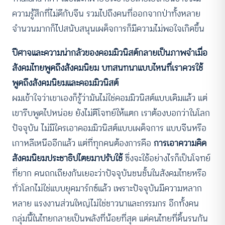
ความรู้สึกที่ไม่ดีกับจีน รวมไปถึงคนที่ออกจากป่าทั้งหลาย
จำนวนมากก็ไปสนับสนุนเผด็จการก็มีความไม่พอใจเกิดขึ้น
ปีศาจและความน่ากลัวของคอมมิวนิสต์กลายเป็นภาพจำเมื่อ
สังคมไทยพูดถึงสังคมนิยม บทสนทนาแบบไหนที่เราควรใช้
พูดถึงสังคมนิยมและคอมมิวนิสต์
ผมเข้าใจว่าเขาเองก็รู้ว่ามันไม่ใช่คอมมิวนิสต์แบบเดิมแล้ว แต่
เขารีบพูดไปหน่อย ยังไม่ตีโจทย์ให้แตก เราต้องบอกว่าในโลก
ปัจจุบัน ไม่มีใครเอาคอมมิวนิสต์แบบเผด็จการ แบบจีนหรือ
เกาหลีเหนืออีกแล้ว แต่ที่ทุกคนต้องการคือ
การเอาความคิด
สังคมนิยมประชาธิปไตยมาปรับใช้
ซึ่งจะใช้อย่างไรก็เป็นโจทย์
ที่ยาก คนถกเถียงกันเยอะว่าปัจจุบันชนชั้นในสังคมไทยหรือ
ทั่วโลกไม่ใช่แบบยุคมาร์กซ์แล้ว เพราะปัจจุบันมีความหลาก
หลาย แรงงานส่วนใหญ่ไม่ใช่ชาวนาและกรรมกร อีกทั้งคน
กลุ่มนี้ในไทยกลายเป็นพลังที่น้อยที่สุด แต่คนไทยที่ดิ้นรนกัน