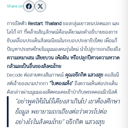
Share on
การเปิดตัว
Restart Thailand
ของกลุ่มเยาวชนปลดแอก และ
โลโก้ RT ที่คล้ายสัญลักษณ์ค้อนเคียวและคำอธิบายของการ
ขับเคลื่อนประเด็นสังคมนิยมในระบอบประชาธิปไตย เพื่อแก้
ปัญหาประเทศไทยในมุมมองคนรุ่นใหม่ นำไปสู่การถกเถียงถึง
ความเหมาะสม เสียขบวน เพ้อฝัน หรือปลุกปีศาจความหวาด
กลัวและเป็นอื่นของสังคมไทย
Decode ต่อสายตรงสัมภาษณ์
คุณอธึกกิต แสวงสุข
คอลัมนิ
สต์เจ้าของนามปากกา
“ใบตองแห้ง”
ถึงความเห็นต่อประเด็น
ดังกล่าวผ่านมุมมองอดีตคนเคยเข้าป่ากับพรรคคอมมิวนิสต์
“อย่าพูดให้มันไร้เดียงสาเกินไป เขาต้องศึกษา
ข้อมูล พยายามถกเถียงต่อว่าควรไปต่อ
อย่างไรในสังคมไทย”
อธึกกิต แสวงสุข