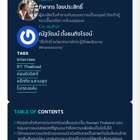
ทิพากร ไชย​ประสิทธิ์​
ผู้สงสัยตั้งคำถามกับขนบความเป็นมนุษย์ รักเต้าหู้
กระเจี๊ยบเขียว กลัวมอธแมน
Co-author
ณัฐวัฒน์ ตั้งธนกิจโรจน์
"ชื่อโทนี่ แต่พวกเขามักจะรู้จักผมในนาม
Whereisone"
TAGS
Interview
RT Thailnad
คอมมิวนิสต์
อธึกกิต แสวงสุข
ใบตองแห้ง
TABLE OF
CONTENTS
01
คิดอย่างไรกับการประกาศขับเคลื่อนประเด็น Restart Thailand ของ
กลุ่มเยาวชนปลดแอกที่ถูกมองว่าคือความเพ้อฝันเป็นไปไม่ได้
02
ปีศาจและความน่ากลัวของคอมมิวนิสต์กลายเป็นภาพจำเมื่อสังคมไทย
พูดถึงสังคมนิยม บทสนทนาแบบไหนที่เราควรใช้พูดถึงสังคมนิยมและ