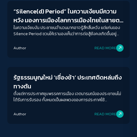
“Silence(d) Period” ในความเงียบมีความ
หวัง มองการเมืองโลกการเมืองไทยในสายตา
‘กนกรัตน์ เลิศชูสกุล’
ในความเงียบงัน ประชาชนจำนวนมากอาจรู้สึกสิ้นหวัง แต่แก่นของ
Silence Period ชวนให้เรามองเห็นว่าการต่อสู้ยังคงเกิดขึ้นอยู่
เสมอ แม้แต่การรวมตัวกัน สนับสนุน และขับเคลื่อนงานเชิงสถาบันที่
ACCESS
IBILITY
เป็นรากฐานสำหรับการเคลื่อนไหวในอนาคต
Author
READ MORE
Crack Politics
ขนาดตัวอักษร
A-
A
A+
A++
รัฐธรรมนูญใหม่ ‘เชื่องช้า’ ประเทศติดหล่มถึง
ระยะห่างข้อความ
ทางตัน
ปกติ
มาก
มากที่สุด
ตั้งแต่การประกาศยุบพรรคการเมือง เจตนารมณ์ของประชาชนไม่
ได้รับการรับรอง ทั้งหมดเป็นผลพวงของการประกาศใช้
รัฐธรรมนูญ 2560 ที่สร้างกับดักและหลุมพรางเอาไว้ เมื่อสภาวะ
ปรับสีสำหรับตาบอดสี
การแข่งขันทางการเมือง อาวุธที่รัฐธรรมนูญได้มอบไว้ ก็ถูกผู้แสดง
Author
READ MORE
ปิด
Protan
Deutan
Tritan
ทางการเมืองนำมาใช้เป็นอาวุธในการห้ำหั่นฝ่ายตรงกันข้าม
คอนทราสต์สูง