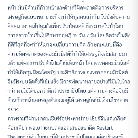
หน้า มันมีด้านที่ก้าวหน้าและด้านที่ผิดพลาดคือการบริหาร
เศรษฐกิจแบบพยายามที่จะทำให้ทุกคนเท่ากัน ไปบังคับความ
คิดคน เอาคนไปคุมขังเพื่อปรับทัศนคติ ซึ่งระบาดไปทั่วโลก
กวาดชาวบ้านขึ้นไปศึกษาทฤษฎี 15 วัน 7 วัน โดยคิดว่าเป็นสิ่ง
ที่ดีที่สุดที่จะทำให้เขาจะเปลี่ยนความคิด ลักษณะแบบนี้คือ
ความผิดพลาดของคอมมิวนิสต์ที่ทำให้เศรษฐกิจล่มสลายมา
แล้ว แต่พอเขาปรับตัวไปแล้วก็เดินหน้า โดยพรรคคอมมิวนิสต์
ทำให้เกิดทุนนิยมโดยรัฐ ประสิทธิภาพของพรรคคอมมิวนิสต์
จีนมีระบบจัดตั้งที่เข้มแข็ง มีการพัฒนาหลายอย่างที่มันไปไกล
กว่า ผมไม่ได้บอกว่าดีกว่าประชาธิปไตย แต่ความต่างคือจีนมี
ด้านก้าวหน้าเลยพยุงตัวเองอยู่ได้ เศรษฐกิจก็มีเงื่อนไขหลาย
อย่าง
ภาพรวมที่ผ่านมาคนเชียร์รัฐประหารไทย เชียร์จีนแต่เกลียด
ค้อนเคียว พอเยาวชนปลดแอกเสนอแนวคิด Restart
Thailand ก็ด่า ในขณะที่ฝ่ายประชาธิปไตยเองค่อนข้างจะมี