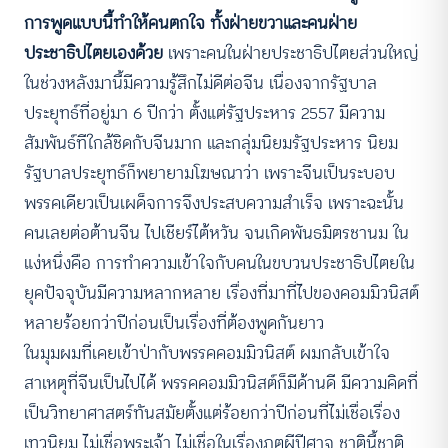
การพูดแบบนี้ทำให้คนตกใจ ทั้งฝ่ายขวาและคนฝ่าย
ประชาธิปไตยเองด้วย
เพราะคนในฝ่ายประชาธิปไตยส่วนใหญ่
ในช่วงหลังมานี้มีความรู้สึกไม่ดีต่อจีน เนื่องจากรัฐบาล
ประยุทธ์ที่อยู่มา 6 ปีกว่า ตั้งแต่รัฐประหาร 2557 มีความ
สัมพันธ์ทีใกล้ชิดกับจีนมาก และกลุ่มนิยมรัฐประหาร นิยม
รัฐบาลประยุทธ์ก็พยายามโฆษณาว่า เพราะจีนเป็นระบอบ
พรรคเดียวเป็นเผด็จการจึงประสบความสำเร็จ เพราะฉะนั้น
คนเลยต่อต้านจีน ไปเชียร์ไต้หวัน จนเกิดพันธมิตรชานม ใน
แง่หนึ่งคือ การทำความเข้าใจกับคนในขบวนประชาธิปไตยใน
ยุคปัจจุบันมีความหลากหลาย เรื่องที่มาที่ไปของคอมมิวนิสต์
หลายร้อยกว่าปีก่อนเป็นเรื่องที่ต้องพูดกันยาว
ในมุมผมที่เคยเข้าป่ากับพรรคคอมมิวนิสต์ ผมกลับเข้าใจ
สาเหตุที่จีนเป็นไปได้ พรรคคอมมิวนิสต์ก็มีด้านดี มีความคิดที่
เป็นวิทยาศาสตร์ทันสมัยตั้งแต่ร้อยกว่าปีก่อนที่ไม่เชื่อเรื่อง
เทวนิยม ไม่เชื่อพระเจ้า ไม่เชื่อในเรื่องภูตผีปีศาจ ชาตินี้ชาติ