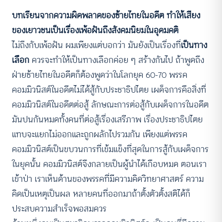
บทเรียนจากความผิดพลาดของซ้ายไทยในอดีต ทำให้เสียง
ของเยาวชนเป็นเรื่องเพ้อฝันถึงสังคมนิยมในอุดมคติ
ไม่ถึงกับเพ้อฝัน ผมเพียงแต่บอกว่า มันยังเป็นเรื่องที่
เป็นทาง
เลือก
ควรจะทำให้เป็นทางเลือกค่อย ๆ สร้างกันไป ถ้าพูดถึง
ฝ่ายซ้ายไทยในอดีตก็ต้องพูดว่าในโลกยุค 60-70 พรรค
คอมมิวนิสต์ในอดีตไม่ได้สู้กับประชาธิปไตย เผด็จการคือสิ่งที่
คอมมิวนิสต์ในอดีตต่อสู้ ลักษณะการต่อสู้กับเผด็จการในอดีต
มันปนกันหมดทั้งคนที่ต่อสู้เรื่องเสรีภาพ เรื่องประชาธิปไตย
แทบจะแยกไม่ออกและถูกผลักไปรวมกัน เพียงแต่พรรค
คอมมิวนิสต์เป็นขบวนการที่เข้มแข็งที่สุดในการสู้กับเผด็จการ
ในยุคนั้น คอมมิวนิสต์จึงกลายเป็นผู้นำได้เกือบหมด ตอนเรา
เข้าป่า เราเห็นด้านของพรรคที่มีความคิดวิทยาศาสตร์ ความ
คิดเป็นเหตุเป็นผล หลายคนที่ออกมาถ้าตั้งตัวตั้งสติได้ก็
ประสบความสำเร็จพอสมควร