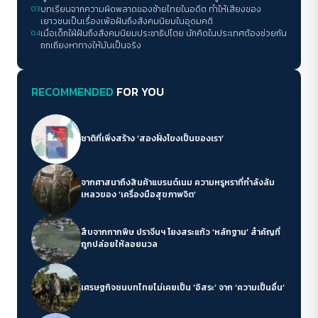
03
คอมมิวนิสต์
บทเรียนจากความผิดพลาดของซ้ายไทยในอดีต ทำให้เสียงของ
เยาวชนเป็นเรื่องเพ้อฝันถึงสังคมนิยมในอุดมคติ
04
เมื่อเด็กใฝ่ฝันถึงสังคมนิยมประชาธิปไตย นักคิดในประเทศต้องช่วยกัน
ถกเถียงหาทางให้มันเป็นจริง
RECOMMENDED
FOR YOU
ชาติที่เพิ่งสร้าง ‘สองฝั่งโขงเป็นของเรา’
จากศาสนาถึงสินค้าแบรนด์เนม ความหรูหราที่กำลังล้ม
เหลวของ ‘เครื่องมือสุขภาพจิต’
สืบจากกากพิษ ปราจีนฯ โยงสระแก้ว ‘หลักฐาน’ สำคัญที่
ถูกปล่อยให้ลอยนวล
เศรษฐกิจชนบทไทยไม่เคยเป็น ‘อิสระ’ จาก ‘ความเป็นอื่น’