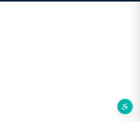
โหมดขาวดำ
ฟอนต์อ่านง่าย
เน้นลิงก์
เน้นกรอบ Focus
ซ่อนรูปภาพ
ลดการเคลื่อนไหว