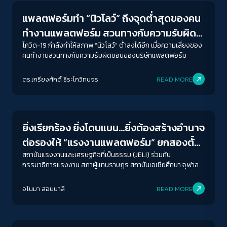
แพลตฟอร์มทำ “นิวโลว์” ถึงจุดต่ำสุดของคน
ทำงานแพลตฟอร์ม สวนทางกับความรับผิด
ชอบของบริษัทยักษ์ใหญ่
โควิด-19 กำลังทำให้สภาพ “นิวโลว์” ต่ำลงได้อีก เมื่อความเสี่ยงของ
คนทำงานสวนทางกับความรับผิดชอบของบริษัทแพลตฟอร์ม
ดร.เกรียงศักดิ์ ธีระโกวิทขจร
READ MORE
Economy
ยิ่งเรียกร้อง ยิ่งโดนแบน…ยิ่งต้องสร้างอำนาจ
ต่อรองให้ “แรงงานแพลตฟอร์ม” ยกสองตั้ง
“คณะทำงานเพื่อคนงาน”
สถาบันแรงงานและเศรษฐกิจที่เป็นธรรม (JELI) ร่วมกับ
กรรมาธิการแรงงาน สภาผู้แทนราษฎร สถาบันเอเชียศึกษา จุฬาลง
กรณมหาวิทยาลัย และมูลนิธิฟรีดริค เอแบร์ท (FES) รวมทั้งตัวแทน
จากคนงานแพลตฟอร์ม จัดงานสัมมนา “แรงงานแพลตฟอร์ม: จะ
อโนมา สอนบาลี
READ MORE
กำหนดอนาคตการจ้างงานอย่างไรให้คนงานมีส่วนร่วม” เพื่อ
Columnist
ทำความเข้าใจสถานการณ์ปัญหาของแรงงานแพลตฟอร์ม