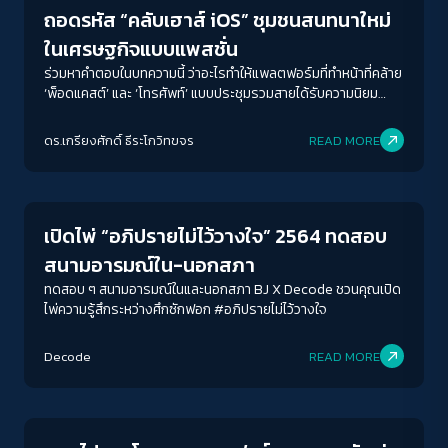
ถอดรหัส “คลับเฮาส์ iOS” ชุมชนสนทนาใหม่
ในเศรษฐกิจแบบแพสชั่น
ร่วมหาคำตอบในบทความนี้ ว่าอะไรทำให้แพลตฟอร์มที่ทำหน้าที่คล้าย
‘พ็อดแคสต์’ และ ‘โทรศัพท์’ แบบประชุมรวมสายได้รับความนิยม
อย่างมากในเวลาสั้นๆ ปรากฏการณ์แห่สมัครคลับเฮาส์บอกอะไรกับ
เรา การตลาดของแพลตฟอร์มน้องใหม่นี้กำลังสะท้อนให้เห็นอะไร
ดร.เกรียงศักดิ์ ธีระโกวิทขจร
READ MORE
บ้าง ทำไมผู้คนไม่น้อยจึงยอมเสียเงินหลักร้อยไปจนถึงพันเพื่อซื้อคำ
Crack Politics
เชิญเข้าร่วม (invitation) ที่มีคนแอบเอามาขายต่อทางอินเทอร์เน็ต
หรือรอคอยอย่างใจจดจ่อให้ถึงคิวที่เหล่า ‘ประชากรแอนดรอยด์’ จะ
ได้เข้าไปฟังบ้าง
เปิดไพ่ “อภิปรายไม่ไว้วางใจ” 2564 ทดสอบ
สนามอารมณ์ใน-นอกสภา
ทดสอบ ๆ สนามอารมณ์ในและนอกสภา BJ X Decode ชวนคุณเปิด
ไพ่ความรู้สึกระหว่างศึกซักฟอก #อภิปรายไม่ไว้วางใจ
Decode
READ MORE
Columnist