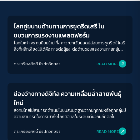
Economy
โลกคู่ขนานต้านทานการขูดรีดเสรี ใน
ขบวนการแรงงานแพลตฟอร์ม
โลกใบเก่า vs ทุนนิยมใหม่ ที่สภาวะยกเว้นปลดปล่อยการขูดรีดให้เสรี
สิ่งที่หลีกเลี่ยงไม่ได้คือ การต่อสู้และต่อต้านของแรงงานทาสกลุ่ม
ใหม่ทั่วโลก
ดร.เกรียงศักดิ์ ธีระโกวิทขจร
READ MORE
Economy
ช่องว่างทางดิจิทัล ความเหลื่อมล้ำสายพันธุ์
ใหม่
สังคมไทยไม่สามารถดำเนินไปบนสมมุติฐานว่าคนทุกคนหรือทุกกลุ่มมี
ความสามารถในการเข้าถึงโลกดิจิทัลในระดับเดียวกันอีกต่อไป
เพราะการเพิกเฉยเท่ากับว่าสถาบันทางสังคมต่าง ๆ ไม่ว่าระบบการ
ศึกษา การแข่งขันทางเศรษฐกิจ หรือตลาดแรงงาน จงใจที่จะให้แต้ม
ดร.เกรียงศักดิ์ ธีระโกวิทขจร
READ MORE
ต่อกับกลุ่มคนที่มีความได้เปรียบ
Economy