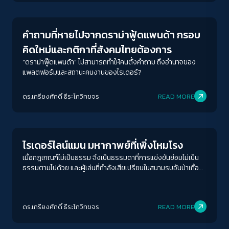
คำถามที่หายไปจากดราม่าฟู้ดแพนด้า กรอบ
คิดใหม่และกติกาที่สังคมไทยต้องการ
“ดราม่าฟู๊ดแพนด้า” ไม่สามารถทำให้คนตั้งคำถาม ถึงอำนาจของ
แพลตฟอร์มและสถานะคนงานของไรเดอร์?
ดร.เกรียงศักดิ์ ธีระโกวิทขจร
READ MORE
Columnist
ไรเดอร์ไลน์แมน มหากาพย์ที่เพิ่งโหมโรง
เมื่อกฎเกณฑ์ไม่เป็นธรรม จึงเป็นธรรมดาที่การแข่งขันย่อมไม่เป็น
ธรรมตามไปด้วย และผู้เล่นที่กำลังเสียเปรียบในสนามรบอันป่าเถื่อน
ของธุรกิจแพลตฟอร์มกลับเป็นผู้มีส่วนได้เสียที่เหลือทั้งหมด ไม่ว่าจะ
เป็นคนงาน ผู้บริโภค หรือร้านค้า-ผู้ค้ารายย่อย
ดร.เกรียงศักดิ์ ธีระโกวิทขจร
READ MORE
Columnist