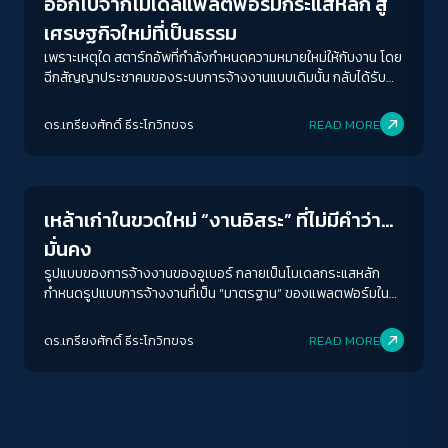
ออกไปจากโมเดลแพลตฟอร์มกระแสหลัก สู่
เศรษฐกิจใหม่ที่เป็นธรรม
เพราะเหตุใด สตาร์ทอัพที่กำลังกำหนดความหมายใหม่ให้กับงาน โดย
ฉีกสัญญาประชาคมของระบบการจ้างงานแบบเดิมนั้น กลับได้รับคำ
ยกย่องจากสังคมและได้รับการสนับสนุนจากนักลงทุน จนทำให้
คุณสมบัติของ “ดิสรัปชั่น” กลายเป็นเกณฑ์ของสตาร์ทอัพที่ดี อาจ
ดร.เกรียงศักดิ์ ธีระโกวิทขจร
READ MORE
เป็นเพราะ “ดิสรัปชั่น” ที่เกิดขึ้นนั้น ยังดิสรัปไม่พอ
Columnist
ACCESS
IBILITY
เหล้าเก่าในขวดใหม่ “งานอิสระ” ที่ไม่มีคำว่า…
ขนาดตัวอักษร
มั่นคง
A-
A
A+
A++
รูปแบบของการจ้างงานของอูเบอร์ กลายเป็นโมเดลกระแสหลัก
กำหนดรูปแบบการจ้างงานที่เป็น “มาตรฐาน” ของแพลตฟอร์มใน
ระยะห่างข้อความ
ภาพรวม โมเดลนี้ทำให้เกิดรูปแบบการจ้างงานที่เฉพาะเจาะจงรูป
แบบหนึ่ง คือ ดูดเอาทรัพยากรมาใช้อย่างสิ้นเปลือง (extractive)
ปกติ
มาก
มากที่สุด
ดร.เกรียงศักดิ์ ธีระโกวิทขจร
READ MORE
และเอาเปรียบขูดรีด (exploitative) ทั้งที่มันไม่จำเป็นต้องเป็นแบบ
นั้น
ปรับสีสำหรับตาบอดสี
ปิด
Protan
Deutan
Tritan