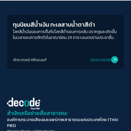
Columnist
ขนาดตัวอักษร
A-
A
A+
A++
ทุนนิยมสีน้ำเงิน ทะเลสาบน้ำตาสีดำ
ระยะห่างข้อความ
โลกสีน้ำเงินของการตื่นกับโลกสีดำของการหลับ ปรากฏและเกิดขึ้น
ในเวลาของการกักตัวในอาณานิคม 29 ตารางเมตรย่านประชาชื่น
ปกติ
มาก
มากที่สุด
งุนงงยุ่งเหยิงและพบว่า การมองเห็นในหนึ่งหลับเมื่อครู่ถูกนำเข้า
ด้วย ประโยคของความคิด มวลสารของความฝัน อาการตกค้างจาก
ปรับสีสำหรับตาบอดสี
ความทรงจำ เป็นวัตถุดิบที่รับใช้ Dream Production ของฉันให้
ภัทราภรณ์ ศรีทองแท้
READ MORE
ผลิตออกมาในรูปนามของความฝันทั้งที่ยังตื่น
ปิด
Protan
Deutan
Tritan
คอนทราสต์สูง
โหมดขาวดำ
ฟอนต์อ่านง่าย
สำนักเครือข่ายสื่อสาธารณะ
องค์การกระจายเสียงและแพร่ภาพสาธารณะแห่งประเทศไทย (THAI
เน้นลิงก์
PBS)