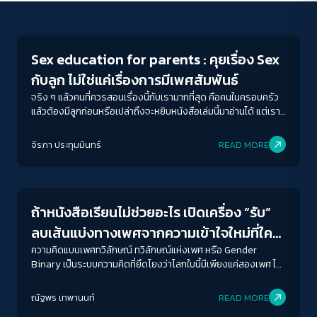
Play Read
Sex education for parents : คุยเรื่อง Sex
กับลูก ไม่ใช่แค่เรื่องการมีเพศสัมพันธ์
จริง ๆ แล้วคนที่ควรสอนเรื่องนี้กับเรามากที่สุด คือคนในครอบครัว
แล้วต้องมีลูกก่อนหรือเปล่าถึงจะหยิบหนังสือเล่มนี้มาอ่านได้ แต่เรา
อยากจะบอกกับทุกคนว่า ไม่ต้องมีลูกก็อ่านหนังสือเล่มนี้ได้ เพราะ
เรื่อง Sex เป็นเรื่องใกล้ตัวของทุกคน Sex ไม่ใช่แค่เรื่องการมีเพศ
จิรภา ประทุมมินทร์
READ MORE
สัมพันธ์ อ่าน ๆ ไปก็เกิดคำถามว่า...ทำไมเรื่องนี้เราไม่เคยรู้มาก่อนเลย
Education
นะ ทำไมไม่มีใครมาบอก หรือมาสอน
ถ้าหนังสือเรียนไม่ช่วยอะไร เปิดเครื่อง “รับ”
ลบเส้นแบ่งทางเพศจากความเข้าใจใหม่ที่ใคร
ก็คุ้นเคย
ความคิดแบบเพศทวิลักษณ์ ทวิลักษณ์แห่งเพศ หรือ Gender
Binary เป็นระบบความคิดที่ยึดโยงว่าโลกใบนี้มีเพียงแค่สองเพศ ไม่
หญิงก็ชาย ไม่ชายก็หญิง เป็นเพียงขั้วตรงข้ามสองขั้วที่มีความแตก
ACCESS
IBILITY
ต่างอย่างชัดเจน ไม่ว่าจะเป็นบทบาท ความสัมพันธ์ ความสามารถ
ณัฐพร เทพานนท์
READ MORE
งานอดิเรก และประเด็นยิบย่อยอันเป็นกรอบครอบชีวิตทุกคนโดย
Explain