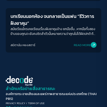
อ้างว่านั่นคือสิ่งที่เหมาะสมและควรจะเป็นความคิดเหล่านั้นถูกพร่ำ
ขนาดตัวอักษร
บอกไปมาจนราวกับว่าเป็นคำตอบที่ถูกต้องเพียงหนึ่งเดียวในที่สุด
A-
A
A+
A++
บทเรียนนอกห้อง จนกลายเป็นแฟน “รีวิวการ
ระยะห่างข้อความ
ฝังยาคุม”
ปกติ
มาก
มากที่สุด
สมัยเรียนใครเคยเรียนเรื่องฝังยาคุมบ้าง ยกมือขึ้น...หากมือทั้งสอง
ข้างของคุณจะยังคงชิดลำตัวนั้นหมายความว่าคุณไม่ได้ผิดปกติ ถ้า
ใครชูมือขึ้นมานี่สิแปลก จนอาจจะต้องถามต่อว่าเรียนจบที่ไหนมา
ปรับสีสำหรับตาบอดสี
ด้วยตลอดมาการเรียนการสอนวิชาสุขศึกษาในโรงเรียน โดยเฉพาะ
สมิตานัน หยงสตาร์
READ MORE
ปิด
Protan
Deutan
Tritan
ในประเด็นการคุมกำเนิด ดูคล้ายเป็นเรื่องลี้ลับมาตลอด
คอนทราสต์สูง
โหมดขาวดำ
ฟอนต์อ่านง่าย
สำนักเครือข่ายสื่อสาธารณะ
องค์การกระจายเสียงและแพร่ภาพสาธารณะแห่งประเทศไทย (THAI
เน้นลิงก์
PBS)
PRIVACY POLICY
/
TERM OF USE