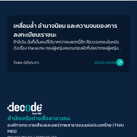
Columnist
ขนาดตัวอักษร
A-
A
A+
A++
เหลื่อมล้ำ อำนาจนิยม และความจนของการ
ระยะห่างข้อความ
ลงทะเบียนเราชนะ
ปกติ
มาก
มากที่สุด
ถ้ามีเงิน ฉันก็เป็นคนดีได้มากกว่าคนพวกนี้อีก คือวรรคทองในหนัง
ดังเรื่อง Parasite ตอนผู้หญิงคนจนตอบผัวที่เอ่ยปากชมผู้หญิง
ร่ำรวยเจ้าของบ้านว่าเป็น "คนดี"
ปรับสีสำหรับตาบอดสี
วีรพร นิติประภา
READ MORE
ปิด
Protan
Deutan
Tritan
คอนทราสต์สูง
โหมดขาวดำ
ฟอนต์อ่านง่าย
สำนักเครือข่ายสื่อสาธารณะ
องค์การกระจายเสียงและแพร่ภาพสาธารณะแห่งประเทศไทย (THAI
เน้นลิงก์
PBS)