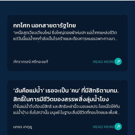
Environment
กกโศก นอกสายตารัฐไทย
“เหนือสุดเวียงเจียงใหม่ ยิ่งใหญ่ดอยผ้าห่มปก แม่น้ำกกแหล่งชีวิต
แต่วันนี้แม่น้ำกกกำลังเป็นโรคร้ายและต้องการหมอเฉพาะทางมา
รักษา แต่ฮักษาน้ำกกไว้ไม่ได้ ลูกหลานก็ไร้ซึ่งการเยียวยา” จิรภัทร
กันธิยาใจ ผู้ช่วยผู้ใหญ่บ้าน หมู่ 14 ต.ท่าตอน อ.แม่อาย จ.เชียงใหม่
ACCESS
IBILITY
กล่าวถึงแม่น้ำกกในคำขวัญประจำอำเภอแม่อาย ที่วันนี้แหล่งชีวิต
ภัทราภรณ์ ศรีทองแท้
READ MORE
กลายเป็นแหล่งปนเปื้อนสารพิษ แม่น้ำกกเป็นสายน้ำสำคัญของภาค
เหนือประเทศไทย มีต้นกำเนิดจากภูเขาในรัฐฉาน ประเทศเมียนมา
Environment
ขนาดตัวอักษร
ผ่านเข้าประเทศไทยที่อำเภอแม่อาย จังหวัดเชียงใหม่ ผ่านตัวเมือง
เชียงราย ก่อนไหลลงแม่น้ำโขง ที่อำเภอเชียงแสน แต่วันนี้น้ำกก
A-
A
A+
A++
เปลี่ยนไป จากที่เคยใสกลายเป็นขุ่น ปลาในลำน้ำมีแผลพุพอง ชาวบ้าน
‘ฉันคือแม่น้ำ’ เธอจะเป็น ‘คน’ ที่มีสิทธิตามกม.
ในพื้นที่ต่างกังวลถึงน้ำที่ใช้สอยมาจากแม่น้ำกกว่าจะมีการปนเปื้อน
ระยะห่างข้อความ
สิทธิ์ในการมีชีวิตของสรรพสิ่งลุ่มน้ำโขง
ส่งผลต่อการเกษตร การท่องเที่ยว และส่งผลกระทบอย่างหนักต่อ
ชีวิต ในวันที่ข้อมูลยังไม่มากพอ หากภาครัฐยังรู้ไม่มากพอถึงสายพิษ
ปกติ
มาก
มากที่สุด
ทำไมแม่น้ำจึงต้องมีสิทธิ และสิทธิเหล่านี้จะมอบผลประโยชน์ใดให้กับ
ในสายน้ำและไม่รีบหาทางแก้ไขโดยเร็ว สิ่งที่เรารู้ได้ว่าจะเกิดขึ้นแน่ ๆ
แม่น้ำบ้าง ยิ่งไปกว่านั้น มนุษย์ ในฐานะสิ่งมีชีวิตที่กอบโกยและพึ่งพิง
คือการตายผ่อนส่งของประชาชนที่ใช้ประโยชน์จากลุ่มน้ำกก ที่
แหล่งน้ำต่าง ๆ ที่ช่วงชิงแต่ไม่เคยเยียวยา
ปรับสีสำหรับตาบอดสี
กระทรวงสาธารณสุขและเอกสารจากสำนักงานสิ่งแวดล้อมและ
นทธร เกตุชู
READ MORE
ปิด
Protan
Deutan
Tritan
ควบคุมมลพิษเชียงใหม่ที่ 1 (สคพ. ที่ 1) ระบุความเสี่ยง ‘โรคไข้ดำ’ ของ