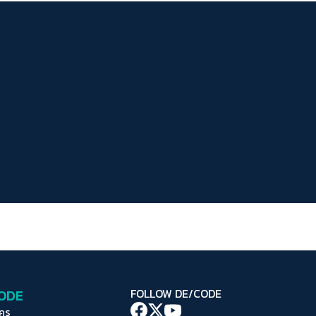
ระยะห่างข้อความ
ปกติ
มาก
มากที่สุด
ปรับสีสำหรับตาบอดสี
ปิด
Protan
Deutan
Tritan
คอนทราสต์สูง
โหมดขาวดำ
ฟอนต์อ่านง่าย
เน้นลิงก์
เน้นกรอบ Focus
CODE
FOLLOW DE/CODE
ซ่อนรูปภาพ
ใคร