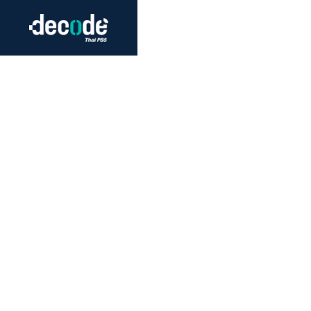
Futurism
Journalism
Crack 
Education
Peace
Sustainability
Workers/Economy
Human Rights