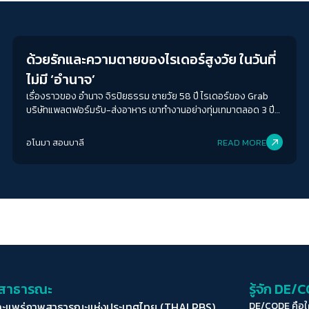
Economy
ด้วยรักและความตายของไรเดอร์สูงวัย ในวันที่
ไม่มี ‘อำนาจ’
เรื่องราวของ อำนาจ จิรปิยธรรม ชายวัย 58 ปี ไรเดอร์ของ Grab
บริษัทแพลตฟอร์มรับ-ส่งอาหาร เขาทำงานอย่างทุ่มเทมาตลอด 3 ปี
และอาจทำต่อไปจนถึงวัย 60 หรือมากกว่านั้น เหมือนคนสูงวัยส่วน
ใหญ่ที่ขาดหลักประกันด้านรายได้ในประเทศนี้ หากเขาไม่เสียชีวิตลงเสีย
อโนมา สอนบาลี
READ MORE
ก่อนในเดือนตุลาคม 2565 เพราะเส้นเลือดในสมองแตกระหว่างทำงาน
่อสาธารณะ
รู้จัก DE/
ละแพร่ภาพสาธารณะแห่งประเทศไทย (THAI PBS)
DE/CODE คือ