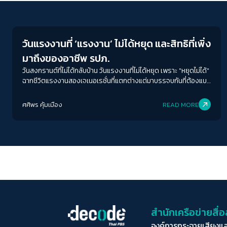
Human & Society
วันแรงงานที่ ‘แรงงาน’ ไม่ได้หยุด และสิทธิที่เพิ่ง
มาถึงของอาชีพ รปภ.
วันสงกรานต์ที่ไม่ได้กลับบ้าน วันแรงงานที่ไม่ได้หยุด เพราะ "หยุดไม่ได้"
ฉากชีวิตแรงงานสองเจเนอเรชั่นที่แตกต่างแต่มาบรรจบกันที่ต้องแบก
รับความไม่มั่นคงในชีวิตการทำงานเกิน 12 ชั่วโมงและเงินโอทีที่เพิ่งมา
ถึงของอาชีพ รปภ.
ศศิพร คุ้มเมือง
READ MORE
สำนักเครือข่ายสื
องค์การกระจายเสียงแ