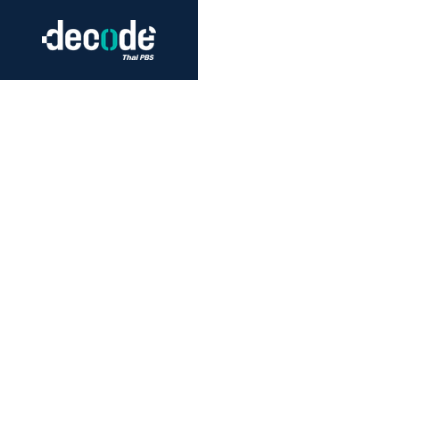
Futurism
Journalism
Crack 
Education
Peace
Sustainability
Workers/Economy
Human Rights