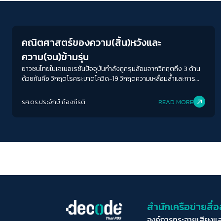
Crack Politics
คณิตศาสตร์ของความ(สิ้น)หวังและ
ความ(จน)ข้ามรุ่น
ยาวชนไทยในเจเนอเรชันปัจจุบันกำลังถูกรุมล้อมจากวิกฤตถึง 3 ด้าน
ด้วยกันคือ วิกฤตโรคระบาดโควิด-19 วิกฤตความเหลื่อมล้ำและการ
พัฒนา และวิกฤตสังคมและการเมือง แน่นอนว่าทั้งสามวิกฤตนั้น
กระทบกับคนเจเนอเรชันอื่น ๆ ด้วย แต่เด็กนั้นได้รับผลกระทบหนัก
รศ.ดร.ประจักษ์ ก้องกีรติ
READ MORE
หน่วงมากเป็นพิเศษ
สำนักเครือข่ายสื
องค์การกระจายเสียงแ