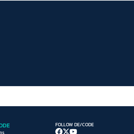
ระยะห่างข้อความ
ปกติ
มาก
มากที่สุด
ปรับสีสำหรับตาบอดสี
ปิด
Protan
Deutan
Tritan
คอนทราสต์สูง
โหมดขาวดำ
ฟอนต์อ่านง่าย
เน้นลิงก์
เน้นกรอบ Focus
CODE
FOLLOW DE/CODE
ซ่อนรูปภาพ
ใคร