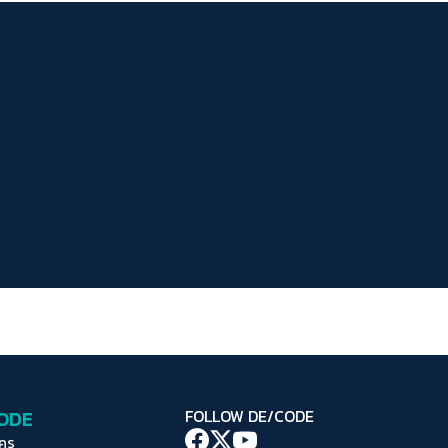
ระยะห่างข้อความ
ปกติ
มาก
มากที่สุด
ปรับสีสำหรับตาบอดสี
ปิด
Protan
Deutan
Tritan
คอนทราสต์สูง
โหมดขาวดำ
ฟอนต์อ่านง่าย
เน้นลิงก์
เน้นกรอบ Focus
CODE
FOLLOW DE/CODE
ซ่อนรูปภาพ
ใคร