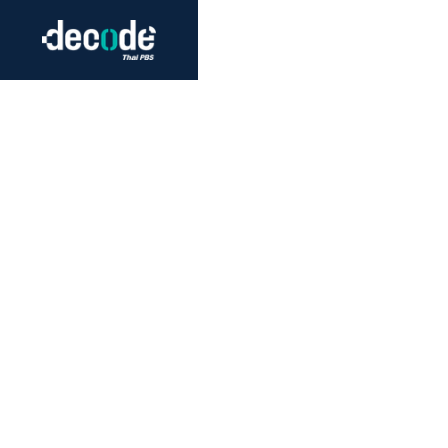
Futurism
Journalism
Crack 
Education
Peace
Sustainability
Workers/Economy
Human Rights