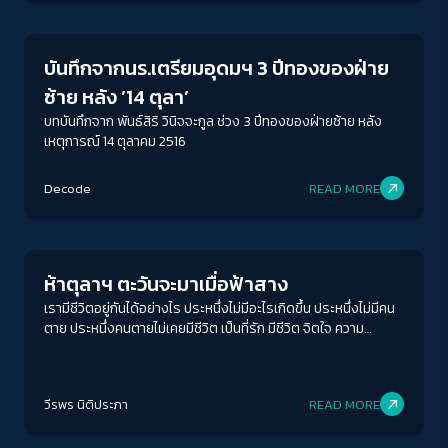
บันทึกจากนร.เตรียมอุดมฯ 3 ปีทองของฝ่าย
ซ้าย หลัง ’14 ตุลา’
บทบันทึกจาก พันธ์สิริ วินิจจะกูล ช่วง 3 ปีทองของฝ่ายซ้าย หลัง
เหตุการณ์ 14 ตุลาคม 2516
ACCESS
IBILITY
Decode
READ MORE
Crack Politics
ขนาดตัวอักษร
A-
A
A+
A++
ห้าตุลาฯ ตะวันจะมาเมื่อฟ้าสาง
ระยะห่างข้อความ
เรามีชีวิตอยู่กันได้อย่างไร ประหนึ่งไม่มีอะไรเกิดขึ้น ประหนึ่งไม่มีคน
ตาย ประหนึ่งคนตายไม่เคยมีชีวิต เป็นที่รัก มีชีวิต จิตใจ ความ
ปกติ
มาก
มากที่สุด
หลงใหลใฝ่ฝัน
ปรับสีสำหรับตาบอดสี
วีรพร นิติประภา
READ MORE
ปิด
Protan
Deutan
Tritan