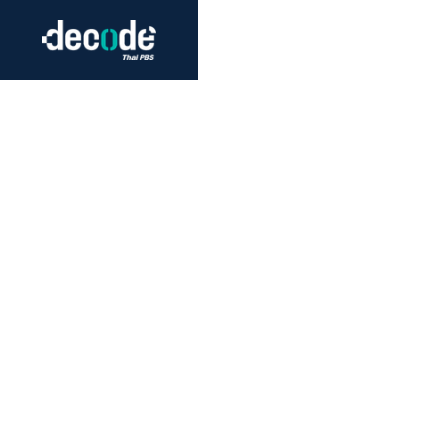
Futurism
Journalism
Crack 
Education
Peace
Sustainability
Workers/Economy
Human Rights