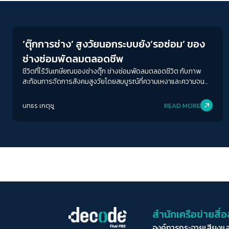
Economy
‘ตุ๊กการช่าง’ สูงวัยนอกระบบยัง’รอซ่อม’ ของ
ช่างซ่อมพัดลมตลอดชีพ
ชีวิตที่ไร้วันเกษียณของช่างตุ๊ก ช่างซ่อมพัดลมตลอดชีวิต กับภาพ
สะท้อนการจัดการสังคมสูงวัยโดยสมบูรณ์ที่ความเหงาและความจน
ของช่างตุ๊กเป็นเครื่องยืนยัน ว่าสังคมไทยยังคงทำใครต่อใครหล่นหาย
ด้วยความเหลื่อมล้ำนี้
นทธร เกตุชู
READ MORE
สำนักเครือข่ายสื
องค์การกระจายเสียงแ