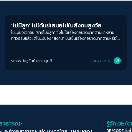
Columnist
‘ไม่มีลูก’ ไม่ได้แย่เสมอไปในสังคมสูงวัย
ในแง่ปัจเจกชน “การไม่มีลูก” จึงไม่ใช่เรื่องคอขาดบาดตายมาหลาย
ทศวรรษแล้วแต่ในแง่ของ “สังคม” มันเป็นเรื่องคอขาดบาดตายหรือไม่
กับการที่คนเกิดน้อยและคนแก่มาก จนถึงขั้นต้องกระตุ้นให้คนมีลูกขึ้น
มาทดแทน
รศ.ดร.ษัษฐรัมย์ ธรรมบุษดี
READ MORE
่อสาธารณะ
รู้จัก DE/
ละแพร่ภาพสาธารณะแห่งประเทศไทย (THAI PBS)
DE/CODE คือ