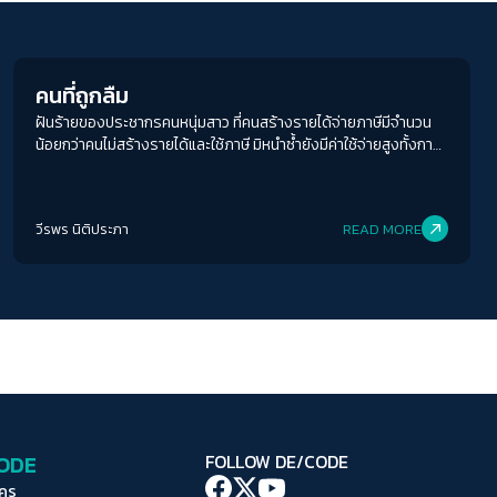
ระยะห่างข้อความ
Columnist
ปกติ
มาก
มากที่สุด
คนที่ถูกลืม
ปรับสีสำหรับตาบอดสี
ฝันร้ายของประชากรคนหนุ่มสาว ที่คนสร้างรายได้จ่ายภาษีมีจำนวน
ปิด
Protan
Deutan
Tritan
น้อยกว่าคนไม่สร้างรายได้และใช้ภาษี มิหนำซ้ำยังมีค่าใช้จ่ายสูงทั้งการ
ดูแลและรักษาพยาบาลต่าง ๆ
คอนทราสต์สูง
วีรพร นิติประภา
READ MORE
โหมดขาวดำ
ฟอนต์อ่านง่าย
เน้นลิงก์
เน้นกรอบ Focus
CODE
FOLLOW DE/CODE
ซ่อนรูปภาพ
ใคร