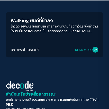
Columnist
ขนาดตัวอักษร
A-
A
A+
A++
Walking ยินดีที่ช้าลง
ระยะห่างข้อความ
โควิดจะอยู่กับเราอีกนานและการทำงานที่บ้านก็ยิ่งทำให้เรานั่งทำงาน
ได้นานขึ้น การเดินกลายเป็นเรื่องที่ถูกตัดตอนเหลือแค่...เดินหนี
ปกติ
มาก
มากที่สุด
ปัญหา
ปรับสีสำหรับตาบอดสี
ภัทราภรณ์ ศรีทองแท้
READ MORE
ปิด
Protan
Deutan
Tritan
คอนทราสต์สูง
โหมดขาวดำ
ฟอนต์อ่านง่าย
สำนักเครือข่ายสื่อสาธารณะ
องค์การกระจายเสียงและแพร่ภาพสาธารณะแห่งประเทศไทย (THAI
เน้นลิงก์
PBS)