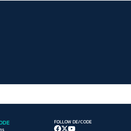
ระยะห่างข้อความ
ปกติ
มาก
มากที่สุด
ปรับสีสำหรับตาบอดสี
ปิด
Protan
Deutan
Tritan
คอนทราสต์สูง
โหมดขาวดำ
ฟอนต์อ่านง่าย
เน้นลิงก์
เน้นกรอบ Focus
CODE
FOLLOW DE/CODE
ซ่อนรูปภาพ
ใคร