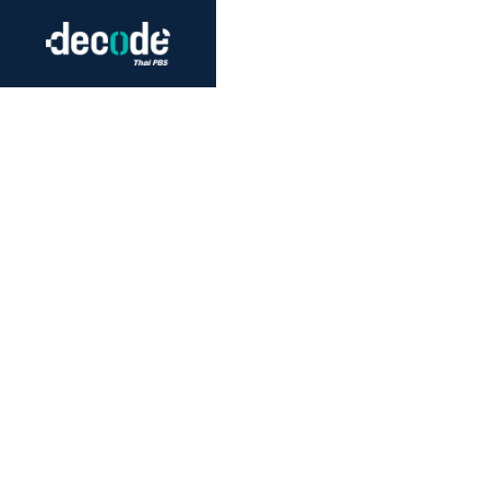
Futurism
Journalism
Crack 
Education
Peace
Sustainability
Workers/Economy
Human Rights