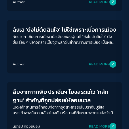
Author
READ MORE
Crack Politics
ลังเล ‘ยังไม่ตัดสินใจ’ ไม่ใช่เพราะเบื่อการเมือง
หักปากกาเซียนการเมือง เมื่อเสียงของผู้คนที่ “ยังไม่ตัดสินใจ” ดัง
ขึ้นเรื่อย ๆ นี่อาจกลายเป็นจุดพลิกผันสำคัญทางการเมือง เป็นผล
พวงจากผลลัพธ์ที่ไม่เคยนำไปสู่รัฐบาลที่สะท้อนเสียงประชาชนอย่าง
แท้จริง
ACCESS
IBILITY
Author
READ MORE
Environment
ขนาดตัวอักษร
A-
A
A+
A++
สืบจากกากพิษ ปราจีนฯ โยงสระแก้ว ‘หลัก
ระยะห่างข้อความ
ฐาน’ สำคัญที่ถูกปล่อยให้ลอยนวล
ปกติ
มาก
มากที่สุด
เปิดหลักฐานการลักลอบทิ้งกากอุตสาหกรรมในปราจีนบุรีและ
สระแก้วอาจมีความเชื่อมโยงกันหรือบางทีต้นตอมาจากแหล่งกำเนิด
เดียวกัน?
ปรับสีสำหรับตาบอดสี
นราธิป ทองถนอม
READ MORE
ปิด
Protan
Deutan
Tritan