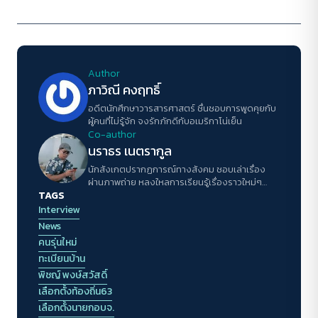
Author
ภาวิณี คงฤทธิ์
อดีตนักศึกษาวารสารศาสตร์ ชื่นชอบการพูดคุยกับ
ผู้คนที่ไม่รู้จัก จงรักภักดีกับอเมริกาโน่เย็น
Co-author
นราธร เนตรากูล
นักสังเกตปรากฏการณ์ทางสังคม ชอบเล่าเรื่อง
ผ่านภาพถ่าย หลงใหลการเรียนรู้เรื่องราวใหม่ๆ
TAGS
รอบตัว ใช้ธรรมชาติกับเม็ดฝนที่เกาะกระจกหน้าต่าง
เป็นเครื่องหล่อเลี้ยงชีวิต
Interview
News
คนรุ่นใหม่
ทะเบียนบ้าน
พิชญ์ พงษ์สวัสดิ์
เลือกตั้งท้องถิ่น63
เลือกตั้งนายกอบจ.