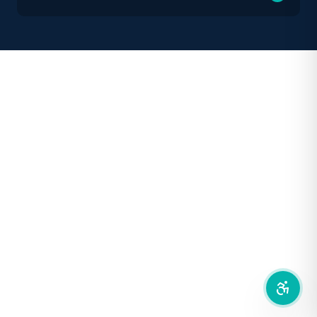
คอนทราสต์สูง
โหมดขาวดำ
ฟอนต์อ่านง่าย
เน้นลิงก์
เน้นกรอบ Focus
ซ่อนรูปภาพ
ลดการเคลื่อนไหว