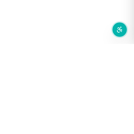
ลดการเคลื่อนไหว
สำนักเครือข่ายสื่อสาธารณะ
องค์การกระจายเสียงและแพร่ภาพสาธารณะแห่งประเทศไทย (THAI
PBS)
PRIVACY POLICY
/
TERM OF USE
รู้จัก DE/CODE
DE/CODE คือใคร
ติดต่อเรา
FOLLOW DE/CODE