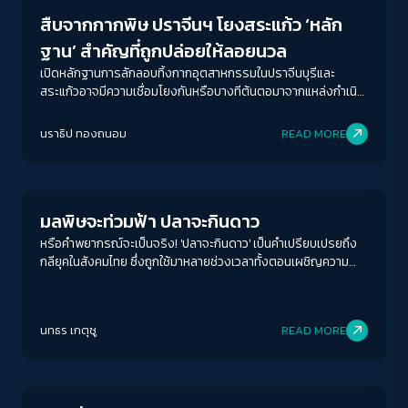
สืบจากกากพิษ ปราจีนฯ โยงสระแก้ว ‘หลัก
ฐาน’ สำคัญที่ถูกปล่อยให้ลอยนวล
เปิดหลักฐานการลักลอบทิ้งกากอุตสาหกรรมในปราจีนบุรีและ
สระแก้วอาจมีความเชื่อมโยงกันหรือบางทีต้นตอมาจากแหล่งกำเนิด
เดียวกัน?
นราธิป ทองถนอม
READ MORE
Environment
มลพิษจะท่วมฟ้า ปลาจะกินดาว
หรือคำพยากรณ์จะเป็นจริง! 'ปลาจะกินดาว' เป็นคำเปรียบเปรยถึง
กลียุคในสังคมไทย ซึ่งถูกใช้มาหลายช่วงเวลาทั้งตอนเผชิญความ
รุนแรงทางการเมือง การทุจริตฉาวโฉ่ กระทั่งตอนนี้ที่เรากำลัง
เผชิญกับหายนะทางสิ่งแวดล้อม
ACCESS
IBILITY
นทธร เกตุชู
READ MORE
Crack Politics
ขนาดตัวอักษร
A-
A
A+
A++