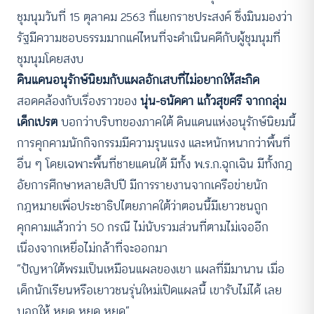
ชุมนุมวันที่ 15 ตุลาคม 2563 ที่แยกราชประสงค์ ซึ่งมินมองว่า
รัฐมีความชอบธรรมมากแค่ไหนที่จะดำเนินคดีกับผู้ชุมนุมที่
ชุมนุมโดยสงบ
ดินแดนอนุรักษ์นิยมกับแผลอักเสบที่ไม่อยากให้สะกิด
สอดคล้องกับเรื่องราวของ
นุ่น-
ธนัดดา แก้วสุขศรี จากกลุ่ม
เด็กเปรต
บอกว่าบริบทของภาคใต้ ดินแดนแห่งอนุรักษ์นิยมนี้
การคุกคามนักกิจกรรมมีความรุนแรง และหนักหนากว่าพื้นที่
อื่น ๆ โดยเฉพาะพื้นที่ชายแดนใต้ มีทั้ง พ.ร.ก.ฉุกเฉิน มีทั้งกฎ
อัยการศึกษาหลายสิปปี มีการรายงานจากเครือข่ายนัก
กฎหมายเพื่อประชาธิปไตยภาคใต้ว่าตอนนี้มีเยาวชนถูก
คุกคามแล้วกว่า 50 กรณี ไม่นับรวมส่วนที่ตามไม่เจออีก
เนื่องจากเหยื่อไม่กล้าที่จะออกมา
“ปัญหาใต้พรมเป็นเหมือนแผลของเขา แผลที่มีมานาน เมื่อ
เด็กนักเรียนหรือเยาวชนรุ่นใหม่เปิดแผลนี้ เขารับไม่ได้ เลย
บอกให้ หยุด หยุด หยุด”