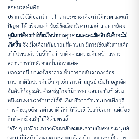
ลอยนวลพ้นผิด
ปรานมไม่ได้บอกว่า กลไกสหประชาชาติจะทำได้หมด และแก้
ปัญหาได้ เพียงแต่ว่ามันมีข้อเรียกร้องบางอย่าง อย่างน้อย
ยูนิเซฟต้องทำให้แน่ใจว่าการคุกคามและละเมิดสิทธิเด็กจะไม่
เกิดขึ้น
ซึ่งเมื่อเดือนกันยายนที่ผ่านมา มีการเชิญตัวแทนเด็ก
เข้าไปพบแล้ว วันนี้ก็ถือว่ามาติดตามความคืบหน้า เพราะ
สถานการณ์หลังจากนั้นถือว่าแย่ลง
นอกจากนี้ บางครั้งเราอาจเห็นการกดดันจากองค์กร
นานาชาติในประเด็นอื่น ๆ เช่น การค้ามนุษย์ เมื่อไทยถูกจัด
อันดับให้อยู่ระดับต่ำลงรํฐไทยก็มีการตอบสนองทันที ส่วน
หนึ่งมาเพราะว่ารัฐบาลได้รับเงินบริจาคจำนวนมากเพื่อยุติ
การค้ามนุษย์จากต่างชาติ ก็ทำให้รีบเข้าไปแก้ปัญหา แต่เรื่อง
สิทธิพลเมืองรัฐไม่ได้เงินตรงนี้
“จริง ๆ เรามีกระทรวงพัฒนาสังคมและความมั่นคงของมนุษย์
(พม.) ที่มีหน้าที่ดูแลโดยตรง พม.ต้องเข้ามาดูแลตรงนี้ในการ