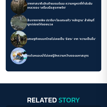
จากศาสนาถึงสินค้าแบรนด์เนม ความหรูหราที่กำลังล้ม
เหลวของ ‘เครื่องมือสุขภาพจิต’
สืบจากกากพิษ ปราจีนฯ โยงสระแก้ว ‘หลักฐาน’ สำคัญที่
ถูกปล่อยให้ลอยนวล
เศรษฐกิจชนบทไทยไม่เคยเป็น ‘อิสระ’ จาก ‘ความเป็นอื่น’
กบในหนองน้ำไม่เคยรู้จักความกว้างของมหาสมุทร
RELATED
STORY
Environment