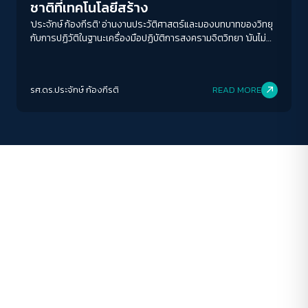
ชาติที่เทคโนโลยีสร้าง
ระยะห่างข้อความ
'ประจักษ์ ก้องกีรติ' อ่านงานประวัติศาสตร์และมองบทบาทของวิทยุ
กับการปฏิวัติในฐานะเครื่องมือปฏิบัติการสงครามจิตวิทยา 'มันไม่
ปกติ
มาก
มากที่สุด
เคยเป็นเครื่องมือที่ผูกขาดโดยฝ่ายใด'
ปรับสีสำหรับตาบอดสี
รศ.ดร.ประจักษ์ ก้องกีรติ
READ MORE
ปิด
Protan
Deutan
Tritan
คอนทราสต์สูง
โหมดขาวดำ
ฟอนต์อ่านง่าย
เน้นลิงก์
เน้นกรอบ Focus
ซ่อนรูปภาพ