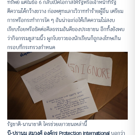
ทรัพย์ แต่ในข้อ 6 กลับเปิดโอกาสให้รัฐหรือเจ้าหน้าที่รัฐ
ตีความได้กว้างขวาง ก่อเหตุทะเลาะวิวาททำร้ายผู้อื่น เตรียม
การหรือกระทำการใด ๆ อันน่าจะก่อให้เกิดความไม่สงบ
เรียบร้อยหรือขัดต่อศีลธรรมอันดีของประชาชน อีกทั้งยังพบ
ว่ากิจกรรมชูสามนิ้ว ผูกโบขาวของนักเรียนก็ถูกลงโทษเกิน
กรอบที่กระทรวงกำหนด
รัฐชาติ-นานาชาติ ใครช่วยเยาวชนเหล่านี้
บี-ปรานม สมวงศ์ องค์กร Protection International
บอกว่า