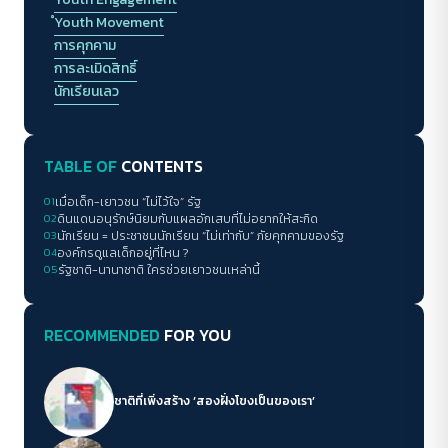
ํYouth Movement
การคุกคาม
การละเมิดสิทธิ์
นักเรียนเลว
TABLE OF
CONTENTS
01
เมื่อเด็ก-เยาวชน “ไม่ไว้ใจ” รัฐ
02
ดินแดนอนุรักษ์นิยมกับแผลอักเสบที่ไม่อยากให้สะกิด
03
นักเรียน = ประชาชนนักเรียน “ไม่เท่ากับ” ภัยคุกคามของรัฐ
04
องค์กรดูแลเด็กอยู่ที่ไหน ?
05
รัฐชาติ-นานาชาติ ใครช่วยเยาวชนเหล่านี้
RECOMMENDED
FOR YOU
ชาติที่เพิ่งสร้าง ‘สองฝั่งโขงเป็นของเรา’