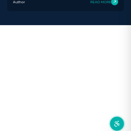
Author
READ MORE
ปิด
Protan
Deutan
Tritan
ทางการเมืองนำมาใช้เป็นอาวุธในการห้ำหั่นฝ่ายตรงกันข้าม
คอนทราสต์สูง
โหมดขาวดำ
ฟอนต์อ่านง่าย
เน้นลิงก์
เน้นกรอบ Focus
ซ่อนรูปภาพ
ลดการเคลื่อนไหว