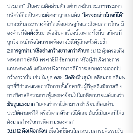
ประมาท” เป็นความผิดส่วนตัว แต่การหมิ่นประมาทพระมหา
กษัตริย์ถือเป็นความผิดอาญาแผ่นดิน
“ใครจะกล่าวโทษก็ได้”
เราจะเห็นกระทรวงดิจิทัลเพื่อเศรษฐกิจและสังคมกล่าวโทษ มี
องค์กรที่จัดตั้งขึ้นมาเพื่อจับตาเรื่องนี้เฉพาะ ทั้งที่บางทีคนที่
ถูกวิจารณ์หรือโดนพาดพิงอาจไม่ได้รู้สึกอะไรด้วยซ้ำ
2.การถูกนำมาใช้อย่างกว้างขวางกว่าตัวบท
ม.112 คุ้มครองถึง
พระมหากษัตริย์ พระราชินี รัชทายาท หรือผู้สำเร็จราชการ
แทนพระองค์ แต่ในการพิจารณาคดีมีการขยายความออกไป
กว้างกว่านั้น เช่น ในยุค คสช. มีคดีหมิ่นสุนัข คดีธนกร คดีนพ
ฤทธิ์ที่กำแพงเพชร หรือการตั้งข้อหากับผู้ที่พูดถึงรัชกาลที่ 4
การที่ศาลตีความการคุ้มครองย้อนไปในอดีตทนายเมย์มองว่า
มันรุนแรงมาก
“แสดงว่าเราไม่สามารถร่ำเรียนเขียนอ่าน
ประวัติศาสตร์ได้ หรือวิพากษ์วิจาณ์ได้เลย อันนี้เป็นเคสที่โด่ง
ดังมากสำหรับการตีความของศาล”
3.ม.112 คือเผือกร้อน
เมื่อใดที่มีคนในกระบวนการยุติธรรมรับ