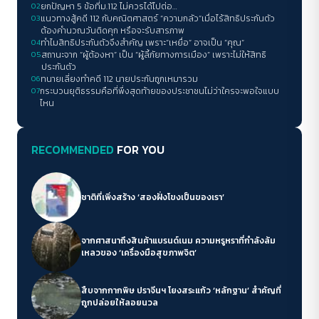
02
ยกปัญหา 5 ข้อที่ม.112 ไม่ควรได้ไปต่อ…
03
แนวทางสู้คดี 112 กับคณิตศาสตร์ “ความกลัว”เมื่อไร้สิทธิประกันตัว
ต้องคำนวณวันติดคุก หรือจะรับสารภาพ
04
ทำไมสิทธิประกันตัวจึงสำคัญ เพราะ”เหยื่อ” อาจเป็น “คุณ”
05
สถานะจาก “ผู้ต้องหา” เป็น “ผู้ลี้ภัยทางการเมือง” เพราะไม่ให้สิทธิ
ประกันตัว
06
ทนายเลี่ยงทำคดี 112 นายประกันถูกเหมารวม
07
กระบวนยุติธรรมคือที่พึ่งสุดท้ายของประชาชนไม่ว่าใครจะพอใจแบบ
ไหน
RECOMMENDED
FOR YOU
ชาติที่เพิ่งสร้าง ‘สองฝั่งโขงเป็นของเรา’
จากศาสนาถึงสินค้าแบรนด์เนม ความหรูหราที่กำลังล้ม
เหลวของ ‘เครื่องมือสุขภาพจิต’
สืบจากกากพิษ ปราจีนฯ โยงสระแก้ว ‘หลักฐาน’ สำคัญที่
ถูกปล่อยให้ลอยนวล