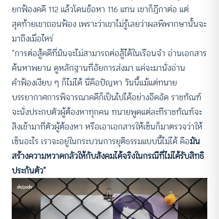
ยกฟ้องคดี 112 แล้วโดนข้อหา 116 แทน เขาก็ฎีกาต่อ แต่
สุดท้ายเขาถอนฟ้อง เพราะว่าเขาไม่รู้เลยว่าผลพิพากษานั้นจะ
มาถึงเมื่อไหร่
“การต่อสู้คดีที่มันจะไม่สามารถต่อสู้ได้ในเรือนจำ อ่านเอกสาร
ค้นหาพยาน ดูหลักฐานที่อัยการส่งมา แค่จะมานั่งอ่าน
คำฟ้องเงียบ ๆ ก็ไม่ได้ นี่คือปัญหา วันนี้แม้แต่ทนาย
บรรยากาศการพิจารณาคดีก็เป็นไปได้อย่างอึดอัด ราชทัณฑ์
จะนั่งประกบตัวผู้ต้องหาทุกคน ทนายพูดแต่ละทีราชทัณฑ์จะ
สิงเข้ามาที่ตัวผู้ต้องหา หรือเอาเอกสารให้เซ็นก็มาตรวจว่าให้
เซ็นอะไร เราจะอยู่ในกระบวนการยุติธรรมแบบนี้ไม่ได้ คือ
มัน
สร้างความหวาดกลัวให้กับสังคมได้จริงในกรณีที่ไม่ได้รับสิทธิ
ประกันตัว”