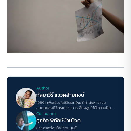
Author
กัลยาวีร์ แววคล้ายหงษ์
1989 l เพิ่งเริ่มต้นชีวิตบทใหม่ ที่กำลังหาว่าจุด
สมดุลของชีวิตระหว่างการเลี้ยงลูกให้ดี ความฝัน
และงานข่าวจะอยู่ตรงไหน l สนใจเรื่องคน เด็ก การ
Co-author
ศึกษา และความจน
ศุภกิจ พิทักษ์บ้านโจด
ช่างภาพที่สนใจชีวิตมนุษย์