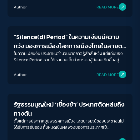
Author
READ MORE
Crack Politics
“Silence(d) Period” ในความเงียบมีความ
หวัง มองการเมืองโลกการเมืองไทยในสายตา
‘กนกรัตน์ เลิศชูสกุล’
ในความเงียบงัน ประชาชนจำนวนมากอาจรู้สึกสิ้นหวัง แต่แก่นของ
Silence Period ชวนให้เรามองเห็นว่าการต่อสู้ยังคงเกิดขึ้นอยู่
เสมอ แม้แต่การรวมตัวกัน สนับสนุน และขับเคลื่อนงานเชิงสถาบันที่
ACCESS
IBILITY
เป็นรากฐานสำหรับการเคลื่อนไหวในอนาคต
Author
READ MORE
Crack Politics
ขนาดตัวอักษร
A-
A
A+
A++
รัฐธรรมนูญใหม่ ‘เชื่องช้า’ ประเทศติดหล่มถึง
ระยะห่างข้อความ
ทางตัน
ปกติ
มาก
มากที่สุด
ตั้งแต่การประกาศยุบพรรคการเมือง เจตนารมณ์ของประชาชนไม่
ได้รับการรับรอง ทั้งหมดเป็นผลพวงของการประกาศใช้
รัฐธรรมนูญ 2560 ที่สร้างกับดักและหลุมพรางเอาไว้ เมื่อสภาวะ
ปรับสีสำหรับตาบอดสี
การแข่งขันทางการเมือง อาวุธที่รัฐธรรมนูญได้มอบไว้ ก็ถูกผู้แสดง