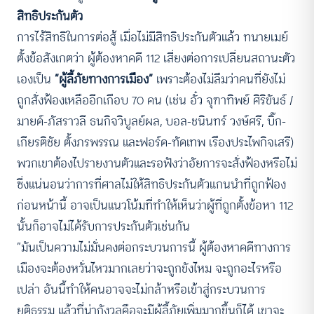
สิทธิประกันตัว
การไร้สิทธิในการต่อสู้ เมื่อไม่มีสิทธิประกันตัวแล้ว ทนายเมย์
ตั้งข้อสังเกตว่า ผู้ต้องหาคดี 112 เสี่ยงต่อการเปลี่ยนสถานะตัว
เองเป็น
“ผู้ลี้ภัยทางการเมือง”
เพราะต้องไม่ลืมว่าคนที่ยังไม่
ถูกสั่งฟ้องเหลืออีกเกือบ 70 คน (เช่น อั๋ว จุฑาทิพย์ ศิริขันธ์ /
มายด์-ภัสราวลี ธนกิจวิบูลย์ผล, บอล-ชนินทร์ วงษ์ศรี, บิ๊ก-
เกียรติชัย ตั้งภรพรรณ และฟอร์ด-ทัดเทพ เรืองประไพกิจเสรี)
พวกเขาต้องไปรายงานตัวและรอฟังว่าอัยการจะสั่งฟ้องหรือไม่
ซึ่งแน่นอนว่าการที่ศาลไม่ให้สิทธิประกันตัวแกนนำที่ถูกฟ้อง
ก่อนหน้านี้ อาจเป็นแนวโน้มที่ทำให้เห็นว่าผู้ที่ถูกตั้งข้อหา 112
นั้นก็อาจไม่ได้รับการประกันตัวเช่นกัน
“มันเป็นความไม่มั่นคงต่อกระบวนการนี้ ผู้ต้องหาคดีทางการ
เมืองจะต้องหวั่นไหวมากเลยว่าจะถูกขังไหม จะถูกอะไรหรือ
เปล่า อันนี้ทำให้คนอาจจะไม่กล้าหรือเข้าสู่กระบวนการ
ยุติธรรม แล้วที่น่ากังวลคือจะมีผู้ลี้ภัยเพิ่มมากขึ้นก็ได้ เขาจะ