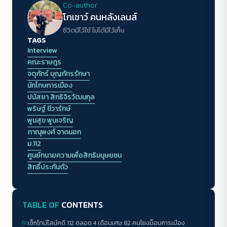
Co-author
โกเชาว์ คนหลังเลนส์
ชีวิตมีไว้ใช้ ไม่ได้มีไว้เก็บ
TAGS
Interview
คณะราษฎร
จตุภัทร์ บุญภัทรรักษา
นักโทษการเมือง
ปนัสยา สิทธิจิรวัฒนกุล
พริษฐ์ ชีวารักษ์
พูนสุข พูนเจริญ
ภาณุพงศ์ จาดนอก
ม.112
ศูนย์ทนายความเพื่อสิทธิมนุษยชน
สิทธิ์ประกันตัว
TABLE OF
CONTENTS
01
เช็กไทม์ไลน์คดี 112 ตลอด 4 เดือนเศษ 82 คนโยงม็อบการเมือง