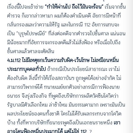
เรื่องนี้ไปจะเข้าข่าย
“ทำให้ผ่านไป ถือไว้มันจะร้อน”
เริ่มจากชั้น
ตำรวจ ก็เขากล่าวหามา ผมก็ต้องดำเนินคดี อัยการมีหน้าที่
กลั่นกรองและว่าความให้รัฐ และในกรณี 112 อัยการแทบจะ
เป็น “บุรุษไปรษณีย์” ที่ส่งต่อคดีจากตำรวจไปชั้นศาล แน่นอน
มีน้อยมากที่อัยการจะกรองคดีแล้วไม่สั่งฟ้อง หรือเมื่อไปถึง
ชั้นศาลแล้วศาลจะตัดสิน
4.ม.112 ไม่มีเหตุยกเว้นความรับผิด-เว้นโทษ ไม่เหมือนหมิ่น
ประมาทบุคคลทั่วไป
ถ้ากรณีเป็นประโยชน์สาธารณะ เราไม่
ต้องรับผิด สิ่งนี้ทำให้เรื่องสถาบันฯ ถูกพูดได้อย่างจำกัด ไม่
สามารถวิพากษ์ได้ ทนายเมย์ยกตัวอย่างกรณีการฟ้องนาย
ธนาธร จึงรุ่งเรืองกิจ ที่พูดถึงบริษัทการผลิตวัคซีนโควิดว่า
รัฐบาลมีตัวเลือกไหม ล่าช้าไหม มันธรรมดามาก เพราะมันเป็น
ผลประโยชน์ของคนทั้งชาติ ใครไม่ได้รับผลกระทบจากโควิด
บ้าง ทั้งที่หากบริษัทที่ธนาธรพูดถึงเป็นเอกชนรายหนึ่ง
เขา
อาจโดนฟ้องหมิ่นประมาทได้ แต่ไม่ใช่ 112
?