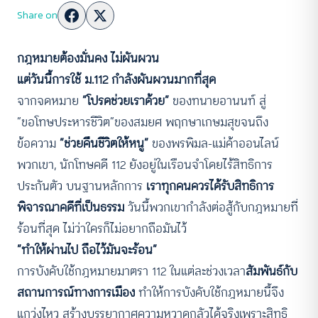
Share on
กฎหมายต้องมั่นคง ไม่ผันผวน
แต่วันนี้การใช้ ม.112 กำลังผันผวนมากที่สุด
จากจดหมาย
“โปรดช่วยเราด้วย”
ของทนายอานนท์ สู่
“ขอโทษประหารชีวิต”ของสมยศ พฤกษาเกษมสุขจนถึง
ข้อความ
“ช่วยคืนชีวิตให้หนู”
ของพรพิมล-แม่ค้าออนไลน์
พวกเขา, นักโทษคดี 112 ยังอยู่ในเรือนจำโดยไร้สิทธิการ
ประกันตัว บนฐานหลักการ
เราทุกคนควรได้รับสิทธิการ
พิจารณาคดีที่เป็นธรรม
วันนี้พวกเขากำลังต่อสู้กับกฎหมายที่
ร้อนที่สุด ไม่ว่าใครก็ไม่อยากถือมันไว้
“ทำให้ผ่านไป ถือไว้มันจะร้อน”
การบังคับใช้กฎหมายมาตรา 112 ในแต่ละช่วงเวลา
สัมพันธ์กับ
สถานการณ์ทางการเมือง
ทำให้การบังคับใช้กฎหมายนี้จึง
แกว่งไหว สร้างบรรยากาศความหวาดกลัวได้จริงเพราะสิทธิ