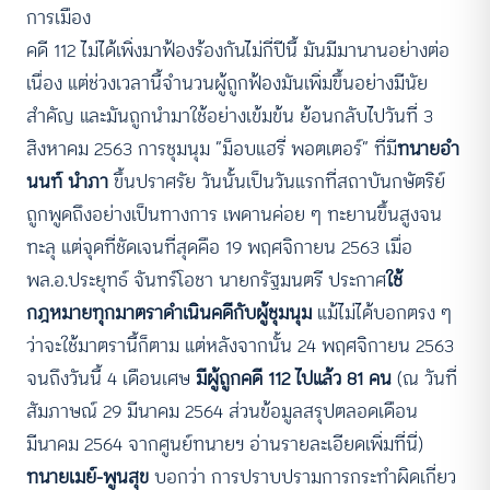
การเมือง
คดี 112 ไม่ได้เพิ่งมาฟ้องร้องกันไม่กี่ปีนี้ มันมีมานานอย่างต่อ
เนื่อง แต่ช่วงเวลานี้จำนวนผู้ถูกฟ้องมันเพิ่มขึ้นอย่างมีนัย
สำคัญ และมันถูกนำมาใช้อย่างเข้มข้น ย้อนกลับไปวันที่ 3
สิงหาคม 2563 การชุมนุม “ม็อบแฮรี่ พอตเตอร์” ที่มี
ทนายอำ
นนท์ นำภา
ขึ้นปราศรัย วันนั้นเป็นวันแรกที่สถาบันกษัตริย์
ถูกพูดถึงอย่างเป็นทางการ เพดานค่อย ๆ ทะยานขึ้นสูงจน
ทะลุ แต่จุดที่ชัดเจนที่สุดคือ 19 พฤศจิกายน 2563 เมื่อ
พล.อ.ประยุทธ์ จันทร์โอชา นายกรัฐมนตรี ประกาศ
ใช้
กฎหมายทุกมาตราดำเนินคดีกับผู้ชุมนุม
แม้ไม่ได้บอกตรง ๆ
ว่าจะใช้มาตรานี้ก็ตาม แต่หลังจากนั้น 24 พฤศจิกายน 2563
จนถึงวันนี้ 4 เดือนเศษ
มีผู้ถูกคดี 112 ไปแล้ว 81 คน
(ณ วันที่
สัมภาษณ์ 29 มีนาคม 2564 ส่วนข้อมูลสรุปตลอดเดือน
มีนาคม 2564 จากศูนย์ทนายฯ
อ่านรายละเอียดเพิ่มที่นี่
)
ทนายเมย์-พูนสุข
บอกว่า การปราบปรามการกระทำผิดเกี่ยว