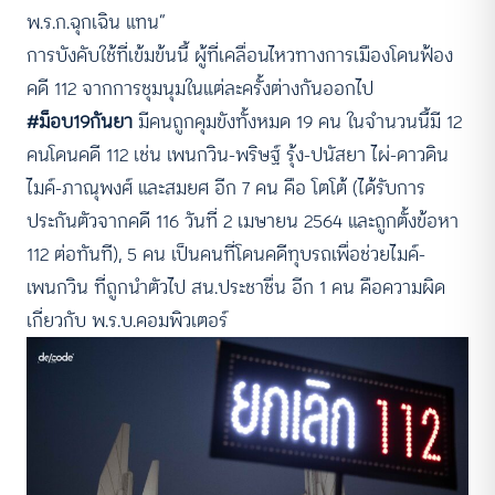
พ.ร.ก.ฉุกเฉิน แทน”
การบังคับใช้ที่เข้มข้นนี้ ผู้ที่เคลื่อนไหวทางการเมืองโดนฟ้อง
คดี 112 จากการชุมนุมในแต่ละครั้งต่างกันออกไป
#ม็อบ19กันยา
มีคนถูกคุมขังทั้งหมด 19 คน ในจำนวนนี้มี 12
คนโดนคดี 112 เช่น เพนกวิน-พริษฐ์ รุ้ง-ปนัสยา ไผ่-ดาวดิน
ไมค์-ภาณุพงศ์ และสมยศ อีก 7 คน คือ โตโต้ (ได้รับการ
ประกันตัวจากคดี 116 วันที่ 2 เมษายน 2564 และถูกตั้งข้อหา
112 ต่อทันที), 5 คน เป็นคนที่โดนคดีทุบรถเพื่อช่วยไมค์-
เพนกวิน ที่ถูกนำตัวไป สน.ประชาชื่น อีก 1 คน คือความผิด
เกี่ยวกับ พ.ร.บ.คอมพิวเตอร์