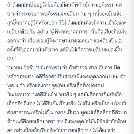
ถ้าสังคมมันยืนอยู่ได้มันต้องมีคนที่พิทักษ์ความยุติธรรม แต่
ถามว่ากระบวนการยุติธรรมจะเปลี่ยน คน ๆ หนึ่งจะเข้มแข็ง
ลุกขึ้นมาต่อสู้ได้หรือเปล่า ก็ไม่ สังคมมันต้องมีความเข้าใจและ
เปลี่ยนด้วยกัน อย่าง “ผู้พิพากษาคณากร” นั่นคือเสียงที่เปล่ง
ออกมาว่า เสียงของผู้พิพากษาเบาดุจขนนก และเสียงปืน 2
ครั้งที่ดังออกมามันดังมาก แต่มันไม่เกิดการเปลี่ยนแปลงขึ้น
เลย”
ทนายเมย์อธิบายในภาพรวมว่า ถ้าตำรวจ ศาล อัยการ ยึด
หลักกฎหมาย คดีที่ถูกดำเนินส่วนหนึ่งจะหลุดออกไป เช่น คำ
พูด 3 คำ หรือแต่งกายชุดไทย หรือเสื้อท็อปครอป
“แน่นอนว่าบางคดีมันเข้าข่ายจริง ๆ แต่มันคือการยืนยันข้อ
เท็จจริง ซึ่ง112 ไม่ได้ยืนยันเรื่องจริง-ไม่จริง หรือเป็นประโยชน์
ต่อสาธารณะหรือไม่เป็น กลายเป็นว่า พูดไม่ได้ติดล็อกที่ตัวบท
ถ้าจะแก้คือยกเลิกมาตรา 112 ถึงจะหลุด ให้มันมีข้อจำกัดน้อย
ลง อย่างน้อยข้อเรียกร้องในการยกเลิก 112 ไม่ได้แปลว่า