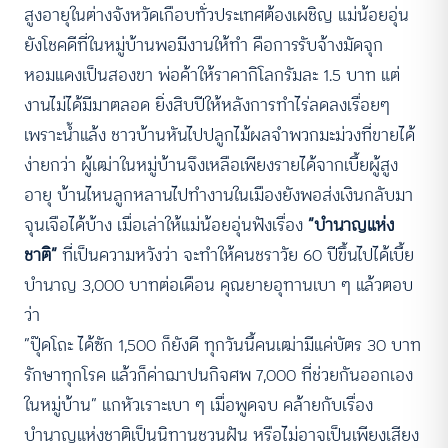
สูงอายุในต่างจังหวัดเกือบทั่วประเทศต้องเผชิญ แม่น้อยอุ่น
ยังโชคดีที่ในหมู่บ้านพอมีงานให้ทำ คือการรับจ้างมัดจุก
หอมแดงเป็นสองขา พ่อค้าให้ราคากิโลกรัมละ 1.5 บาท แต่
งานไม่ได้มีมาตลอด ยิ่งสิบปีให้หลังการทำไร่ลดลงเรื่อยๆ
เพราะน้ำแล้ง ชาวบ้านหันไปปลูกไม้ผลจำพวกมะม่วงที่ขายได้
ง่ายกว่า ผู้เฒ่าในหมู่บ้านจึงเหลือเพียงรายได้จากเบี้ยผู้สูง
อายุ บ้านไหนลูกหลานไปทำงานในเมืองยังพอส่งเงินกลับมา
จุนเจือได้บ้าง เมื่อเล่าให้แม่น้อยอุ่นฟังเรื่อง
“บำนาญแห่ง
ชาติ”
ที่เป็นความหวังว่า จะทำให้คนชราวัย 60 ปีขึ้นไปได้เบี้ย
บำนาญ 3,000 บาทต่อเดือน คุณยายอุทานเบา ๆ แล้วตอบ
ว่า
“ปุ๊ดโถะ ได้ซัก 1,500 ก็ยังดี ทุกวันนี้คนเฒ่ามีแค่บัตร 30 บาท
รักษาทุกโรค แล้วก็ค่าฌาปนกิจศพ 7,000 ที่ช่วยกันออกเอง
ในหมู่บ้าน” แกหัวเราะเบา ๆ เมื่อพูดจบ คล้ายกับเรื่อง
บำนาญแห่งชาติเป็นนิทานชวนฝัน หรือไม่อาจเป็นเพียงเสียง