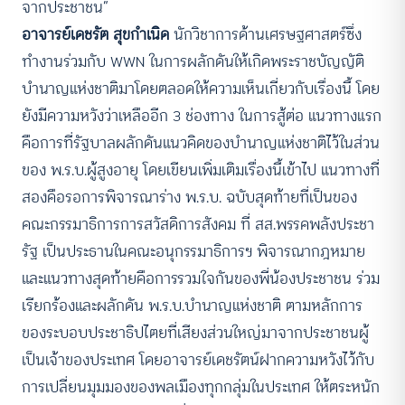
จากประชาชน”
อาจารย์เดชรัต สุขกำเนิด
นักวิชาการด้านเศรษฐศาสตร์ซึ่ง
ทำงานร่วมกับ WWN ในการผลักดันให้เกิดพระราชบัญญัติ
บำนาญแห่งชาติมาโดยตลอดให้ความเห็นเกี่ยวกับเรื่องนี้ โดย
ยังมีความหวังว่าเหลืออีก 3 ช่องทาง ในการสู้ต่อ แนวทางแรก
คือการที่รัฐบาลผลักดันแนวคิดของบำนาญแห่งชาติไว้ในส่วน
ของ พ.ร.บ.ผู้สูงอายุ โดยเขียนเพิ่มเติมเรื่องนี้เข้าไป แนวทางที่
สองคือรอการพิจารณาร่าง พ.ร.บ. ฉบับสุดท้ายที่เป็นของ
คณะกรรมาธิการการสวัสดิการสังคม ที่ สส.พรรคพลังประชา
รัฐ เป็นประธานในคณะอนุกรรมาธิการฯ พิจารณากฎหมาย
และแนวทางสุดท้ายคือการรวมใจกันของพี่น้องประชาชน ร่วม
เรียกร้องและผลักดัน พ.ร.บ.บำนาญแห่งชาติ ตามหลักการ
ของระบอบประชาธิปไตยที่เสียงส่วนใหญ่มาจากประชาชนผู้
เป็นเจ้าของประเทศ โดยอาจารย์เดชรัตน์ฝากความหวังไว้กับ
การเปลี่ยนมุมมองของพลเมืองทุกกลุ่มในประเทศ ให้ตระหนัก