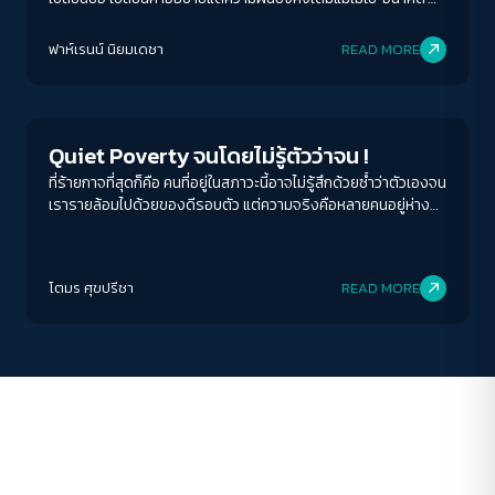
ของลูกหลานก็ตามที
ACCESS
IBILITY
ฟาห์เรนน์ นิยมเดชา
READ MORE
Economy
ขนาดตัวอักษร
A-
A
A+
A++
Quiet Poverty จนโดยไม่รู้ตัวว่าจน !
ระยะห่างข้อความ
ที่ร้ายกาจที่สุดก็คือ คนที่อยู่ในสภาวะนี้อาจไม่รู้สึกด้วยซ้ำว่าตัวเองจน
เรารายล้อมไปด้วยของดีรอบตัว แต่ความจริงคือหลายคนอยู่ห่าง
ปกติ
มาก
มากที่สุด
จากหายนะทางการเงินแค่เดือนหรือสองเดือนเท่านั้น ถ้าเกิดเจ็บป่วย
ว่างงาน ถ้าเกิดสิ่งไม่คาดคิด ระบบทั้งหมดในชีวิตอาจล่มสลายได้
ปรับสีสำหรับตาบอดสี
ง่าย ๆ
โตมร ศุขปรีชา
READ MORE
ปิด
Protan
Deutan
Tritan
คอนทราสต์สูง
โหมดขาวดำ
ฟอนต์อ่านง่าย