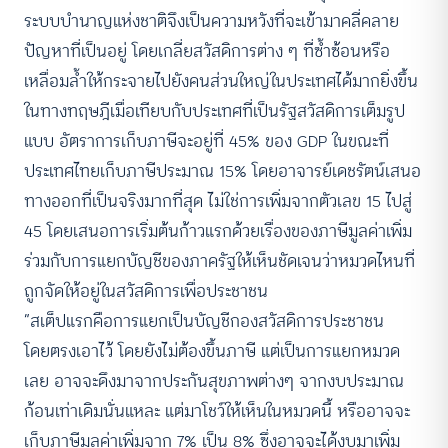
ระบบบำนาญแห่งชาติจึงเป็นความหวังที่จะเข้ามาคลี่คลาย
ปัญหาที่เป็นอยู่ โดยเกลี่ยสวัสดิการต่าง ๆ ที่ซ้ำซ้อนหรือ
เหลื่อมล้ำให้กระจายไปยังคนส่วนใหญ่ในประเทศได้มากยิ่งขึ้น
ในทางทฤษฎีเมื่อเทียบกับประเทศที่เป็นรัฐสวัสดิการเต็มรูป
แบบ อัตราการเก็บภาษีจะอยู่ที่ 45% ของ GDP ในขณะที่
ประเทศไทยเก็บภาษีประมาณ 15% โดยอาจารย์เดชรัตน์เสนอ
ทางออกที่เป็นจริงมากที่สุด ไม่ใช่การเพิ่มจากตัวเลข 15 ไปสู่
45 โดยเสนอการเริ่มต้นก้าวแรกด้วยเรื่องของภาษีมูลค่าเพิ่ม
ร่วมกับการแยกบัญชีของภาครัฐให้เห็นชัดเจนว่าหมวดไหนที่
ถูกจัดให้อยู่ในสวัสดิการเพื่อประชาชน
“สเต็ปแรกคือการแยกเป็นบัญชีกองสวัสดิการประชาชน
โดยตรงเอาไว้ โดยยังไม่ต้องขึ้นภาษี แต่เป็นการแยกหมวด
เลย อาจจะดึงมาจากประกันสุขภาพต่างๆ จากงบประมาณ
ก้อนเท่าเดิมนั่นแหละ แต่มาโชว์ให้เห็นในหมวดนี้ หรืออาจจะ
เก็บภาษีมูลค่าเพิ่มจาก 7% เป็น 8% ซึ่งอาจจะได้งบมาเพิ่ม