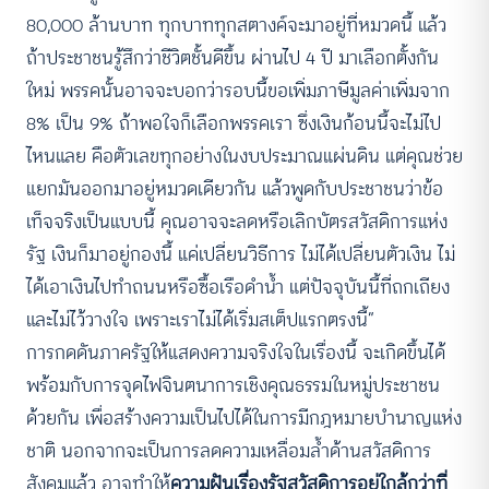
80,000 ล้านบาท ทุกบาททุกสตางค์จะมาอยู่ที่หมวดนี้ แล้ว
ถ้าประชาชนรู้สึกว่าชีวิตชั้นดีขึ้น ผ่านไป 4 ปี มาเลือกตั้งกัน
ใหม่ พรรคนั้นอาจจะบอกว่ารอบนี้ขอเพิ่มภาษีมูลค่าเพิ่มจาก
8% เป็น 9% ถ้าพอใจก็เลือกพรรคเรา ซึ่งเงินก้อนนี้จะไม่ไป
ไหนแลย คือตัวเลขทุกอย่างในงบประมาณแผ่นดิน แต่คุณช่วย
แยกมันออกมาอยู่หมวดเดียวกัน แล้วพูดกับประชาชนว่าข้อ
เท็จจริงเป็นแบบนี้ คุณอาจจะลดหรือเลิกบัตรสวัสดิการแห่ง
รัฐ เงินก็มาอยู่กองนี้ แค่เปลี่ยนวิธีการ ไม่ได้เปลี่ยนตัวเงิน ไม่
ได้เอาเงินไปทำถนนหรือซื้อเรือดำน้ำ แต่ปัจจุบันนี้ที่ถกเถียง
และไม่ไว้วางใจ เพราะเราไม่ได้เริ่มสเต็ปแรกตรงนี้”
การกดดันภาครัฐให้แสดงความจริงใจในเรื่องนี้ จะเกิดขึ้นได้
พร้อมกับการจุดไฟจินตนาการเชิงคุณธรรมในหมู่ประชาชน
ด้วยกัน เพื่อสร้างความเป็นไปได้ในการมีกฎหมายบำนาญแห่ง
ชาติ นอกจากจะเป็นการลดความเหลื่อมล้ำด้านสวัสดิการ
สังคมแล้ว อาจทำให้
ความฝันเรื่องรัฐสวัสดิการอยู่ใกล้กว่าที่