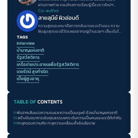
ผ่านภาพถ่าย หลงใหลการเรียนรู้เรื่องราวใหม่ๆ
รอบตัว ใช้ธรรมชาติกับเม็ดฝนที่เกาะกระจกหน้าต่าง
Co-author
เป็นเครื่องหล่อเลี้ยงชีวิต
สายสุนีย์ ผิวอ่อนดี
ความสุขของหมาคือการกลับมาของเจ้าของ ความ
ฝันสูงสุดของชีวิตเลยอยากอยู่บ้านเฉยๆ เลี้ยงโมโม่
TAGS
(หมา)
Interview
บำนาญแห่งชาติ
รัฐสวัสดิการ
เครือข่ายประชาชนเพื่อรัฐสวัสดิการ
เดชรัตน์ สุขกำเนิด
เบี้ยผู้สูงอายุ
TABLE OF
CONTENTS
01
พ้นจากเส้นแบ่งความจนและความเป็นมนุษย์ ด้วยบำนาญแห่งชาติ
02
สร้างจินตนาการเชิงคุณธรรมยกระดับความเป็นคนของเราให้เท่ากัน
03
ทะลุกรอบความคิด ทะลุความเหลื่อมล้ำเชิงนโยบาย