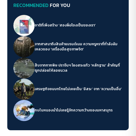
RECOMMENDED
FOR YOU
ชาติที่เพิ่งสร้าง ‘สองฝั่งโขงเป็นของเรา’
จากศาสนาถึงสินค้าแบรนด์เนม ความหรูหราที่กำลังล้ม
เหลวของ ‘เครื่องมือสุขภาพจิต’
สืบจากกากพิษ ปราจีนฯ โยงสระแก้ว ‘หลักฐาน’ สำคัญที่
ถูกปล่อยให้ลอยนวล
เศรษฐกิจชนบทไทยไม่เคยเป็น ‘อิสระ’ จาก ‘ความเป็นอื่น’
กบในหนองน้ำไม่เคยรู้จักความกว้างของมหาสมุทร