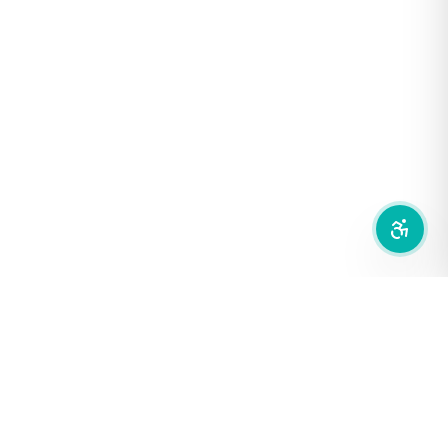
เน้นลิงก์
เน้นกรอบ Focus
ซ่อนรูปภาพ
ลดการเคลื่อนไหว
สำนักเครือข่ายสื่อสาธารณะ
องค์การกระจายเสียงและแพร่ภาพสาธารณะแห่งประเทศไทย (THAI
PBS)
PRIVACY POLICY
/
TERM OF USE