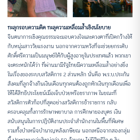
ทะลุกรอบความคิด ทะลุความเหลื่อมล้ำเชิงนโยบาย
จินตนาการเชิงคุณธรรมจะมอบดวงใจและดวงตาที่เปิดกว้างให้
กับหนุ่มสาววัยแรงงาน นอกจากความหวังที่จะช่วยยกระดับ
ศักดิ์ศรีความเป็นมนุษย์ให้กับผู้สูงอายุในประเทศแล้ว พวกเขา
จะตระหนักได้ว่า ที่ผ่านมามีรัฐไทยมีความเหลื่อมล้ำอย่างยิ่ง
ในเรื่องของระบบสวัสดิการ 2 ส่วนหลัก นั่นคือ พ.ร.บ.ประกัน
สังคมที่ลูกจ้างกินเงินเดือนทุกคนต้องถูกหักเงินทุกเดือนเพื่อ
ให้ได้สิทธิประโยชน์เมื่อเจ็บป่วยหรือชราภาพ ในขณะที่
สวัสดิการตัวท็อปที่สุดอย่างสวัสดิการข้าราชการ กลับ
ครอบคลุมทั้งการรักษาพยาบาล การศึกษาของบุตร เงิน
สนับสนุนในการปฏิบัติงานประจำสำนักงานในพื้นที่พิเศษ
รวมทั้งบำเหน็จบำนาญหลังเกษียณ นอกเหนือจากสองกลุ่ม
นี้ ประชาชนกลุ่มใหญ่กว่า 50 ล้านคน ไม่มีสิทธิใด ๆ ใน