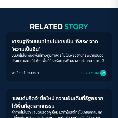
RELATED
STORY
Economy
เศรษฐกิจชนบทไทยไม่เคยเป็น ‘อิสระ’ จาก
‘ความเป็นอื่น’
ชนบทไม่ใช่เพียงพื้นที่ทางภูมิศาสตร์ ไม่ใช่เพียงฐานทรัพยากรของ
ประเทศ และไม่ใช่เพียงพื้นที่ที่รอรับการพัฒนาจากส่วนกลาง แต่เป็น
พื้นที่ที่สะท้อนความสัมพันธ์ระหว่างรัฐ อำนาจ ทุน อย่างชัดเจนที่สุด
ฟาห์เรนน์ นิยมเดชา
READ MORE
Economy
‘แลนด์บริดจ์’ ชื่อใหม่ ความฝันเดิมที่รัฐอยาก
ได้พื้นที่อุตสาหกรรม
คำถามไม่ใช่ว่า แลนด์บริดจ์คุ้มไหม แต่ทำไมรัฐไทยไม่เคยเลิกล้ม แค่
เปลี่ยนชื่อ เปลี่ยนคำอธิบายแต่ความฝันยังคงเดิมแม้ไม่ใช่ 'อนาคต'