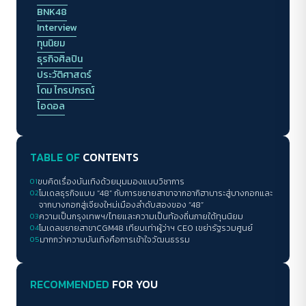
กินส้มตำปูปลาร้าให้ครบทุกร้านในกรุงเทพฯ
BNK48
Interview
ทุนนิยม
ธุรกิจศิลปิน
ประวัติศาสตร์
โดม ไกรปกรณ์
ไอดอล
TABLE OF
CONTENTS
01
ขบคิดเรื่องบันเทิงด้วยมุมมองแบบวิชาการ
02
โมเดลธุรกิจแบบ “48” กับการขยายสาขาจากอากิฮาบาระสู่บางกอกและ
จากบางกอกสู่เจียงใหม่เมืองลำดับสองของ “48”
03
ความเป็นกรุงเทพฯ/ไทยและความเป็นท้องถิ่นภายใต้ทุนนิยม
04
โมเดลขยายสาขาCGM48 เทียบเท่าผู้ว่าฯ CEO เขย่ารัฐรวมศูนย์
05
มากกว่าความบันเทิงคือการเข้าใจวัฒนธรรม
RECOMMENDED
FOR YOU