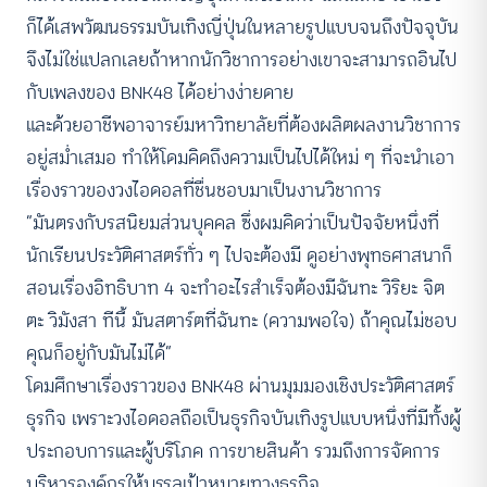
ก็ได้เสพวัฒนธรรมบันเทิงญี่ปุ่นในหลายรูปแบบจนถึงปัจจุบัน
จึงไม่ใช่แปลกเลยถ้าหากนักวิชาการอย่างเขาจะสามารถอินไป
กับเพลงของ BNK48 ได้อย่างง่ายดาย
และด้วยอาชีพอาจารย์มหาวิทยาลัยที่ต้องผลิตผลงานวิชาการ
อยู่สม่ำเสมอ ทำให้โดมคิดถึงความเป็นไปได้ใหม่ ๆ ที่จะนำเอา
เรื่องราวของวงไอดอลที่ชื่นชอบมาเป็นงานวิชาการ
“มันตรงกับรสนิยมส่วนบุคคล ซึ่งผมคิดว่าเป็นปัจจัยหนึ่งที่
นักเรียนประวัติศาสตร์ทั่ว ๆ ไปจะต้องมี ดูอย่างพุทธศาสนาก็
สอนเรื่องอิทธิบาท 4 จะทำอะไรสำเร็จต้องมีฉันทะ วิริยะ จิต
ตะ วิมังสา ทีนี้ มันสตาร์ตที่ฉันทะ (ความพอใจ) ถ้าคุณไม่ชอบ
คุณก็อยู่กับมันไม่ได้”
โดมศึกษาเรื่องราวของ BNK48 ผ่านมุมมองเชิงประวัติศาสตร์
ธุรกิจ เพราะวงไอดอลถือเป็นธุรกิจบันเทิงรูปแบบหนึ่งที่มีทั้งผู้
ประกอบการและผู้บริโภค การขายสินค้า รวมถึงการจัดการ
บริหารองค์กรให้บรรลุเป้าหมายทางธุรกิจ