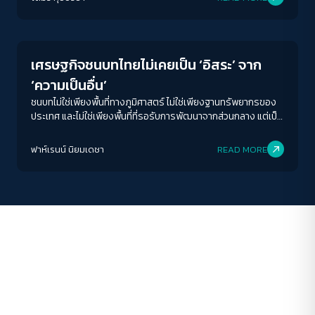
Economy
เศรษฐกิจชนบทไทยไม่เคยเป็น ‘อิสระ’ จาก
‘ความเป็นอื่น’
ชนบทไม่ใช่เพียงพื้นที่ทางภูมิศาสตร์ ไม่ใช่เพียงฐานทรัพยากรของ
ประเทศ และไม่ใช่เพียงพื้นที่ที่รอรับการพัฒนาจากส่วนกลาง แต่เป็น
พื้นที่ที่สะท้อนความสัมพันธ์ระหว่างรัฐ อำนาจ ทุน อย่างชัดเจนที่สุด
ฟาห์เรนน์ นิยมเดชา
READ MORE
ACCESS
IBILITY
ขนาดตัวอักษร
A-
A
A+
A++
ระยะห่างข้อความ
ปกติ
มาก
มากที่สุด