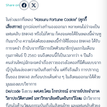
Share on
ในช่วงแรกที่เพลง
“Koisuru Fortune Cookie” (คุกกี้
เสี่ยงทาย)
ถูกปล่อยท่วงทำนองออกมา หลายคนไม่ว่าจะเป็น
แฟนคลับ BNK48 หรือไม่ก็ตาม ก็คงจะเคยได้ยินเพลงนี้ผ่านหู
กันมาบ้าง ความโด่งดังของเพลงนี้ทำให้ชื่อของ BNK48 ได้รับ
การจดจำ ถ้านับจากที่มีการเปิดตัวสมาชิกรุ่นแรกในเดือน
กุมภาพันธ์ ปี 2560 จนถึงตอนนี้ก็เป็นเวลากว่า 4 ปีแล้ว
คนส่วนใหญ่มักจะจดจำเรื่องราวของวงไอดอลที่มีต้นแบบจาก
ญี่ปุ่นในแง่ของความบันเทิงเท่านั้น แต่ที่จริงแล้ว การปรากฏ
ขึ้นของ BNK48 สะท้อนประเด็นต่าง ๆ ในสังคมออกมาได้ด้วย
มุมมองแบบวิชาการ
De/code
จึงชวน
ผศ.ดร.โดม ไกรปกรณ์ อาจารย์ประจำภาค
วิชาประวัติศาสตร์ มหาวิทยาลัยศรีนครินทรวิโรฒ
นักวิชาการ
ที่สนใจด้านวัฒนธรรมบันเทิงในสังคมไทย และแฟนคลับตัวยง