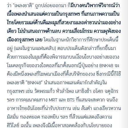
ว่า “เพลงชาติ” ถูกปล่อยออกมา ก็
มีบางคนวิพากษ์วิจารณ์ว่า
เนื้อเพลงนำเสนอแต่ความเป็นกรุงเทพฯ ที่แทนภาพความเป็น
ไทยโดยรวมแค่ด้านดีและมุมที่สวยงามเลอค่าชวนน่ามองอย่าง
เดียว ไม่นำเสนอภาพด้านลบ ความเสื่อมโทรม ความผุพังของ
เมืองกรุงเทพฯ เลย
โดมในฐานะนักวิชาการที่ศึกษาประเด็นนี้
อยู่ (และในฐานะแฟนคลับ) ตอบประเด็นดังกล่าวที่ยกขึ้นมา
ด้วยการมองในมุมที่ต้องพิจารณาบนเงื่อนไขบางอย่างของวง
โมเดลธุรกิจของวงไอดอลที่มาตั้งนอกญี่ปุ่นอย่าง BNK48 จะ
ต้องมีหนึ่งเพลงที่โฆษณาเมืองที่ตั้งบริษัทของวง ซึ่งกรณีนี้ก็ใช้
เพลงชาติ “BNK48” นำเสนอภาพแลนด์มาร์กสำคัญใน
กรุงเทพฯ เช่น วัดพระแก้ว หัวลำโพง เสาชิงช้า อโศก จตุจักร
ฯลฯ การคมนาคมทาง MRT และ BTS ที่แสนจะสะดวก จนถึง
อาหารไทยอันโอชะที่น่ารับประทาน เช่น ส้มตำ แกงเขียวหวาน
มัสมั่น ทองหยอด ทองหยิบ ฯลฯ ที่ล้วนแต่แสดงถึงความ
ศิวิไลซ์ ฉะนั้น เพลงจึงมีเนื้อหาสอดคล้องกับนโยบายของ