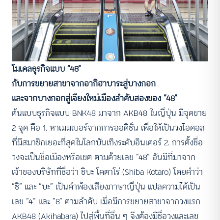
โมเดลธุรกิจแบบ “48”
กับการขยายสาขาจากอากิฮาบาระสู่บางกอก
และจากบางกอกสู่เจียงใหม่เมืองลำดับสองของ “48”
ต้นแบบธุรกิจแบบ BNK48 มาจาก AKB48 ในญี่ปุ่น มีจุดขาย
2 จุด คือ 1. หาเมมเบอร์จากการออดิชั่น เพื่อให้เป็นวงไอดอล
ที่มีสมาชิกเยอะที่สุดในโลกบันเทิงระดับอินเตอร์ 2. การตั้งชื่อ
วงจะเป็นชื่อเมืองหรือเขต ตามด้วยเลข “48” อันมีที่มาจาก
เจ้าของบริษัทที่ชื่อว่า ชิบะ โคตาโร่ (Shiba Kotaro) โดยคำว่า
“ชิ” และ “บะ” เป็นคำพ้องเสียงภาษาญี่ปุ่น แปลความได้เป็น
เลข “4” และ “8” ตามลำดับ เมื่อมีการขยายสาขาจากวงแรก
AKB48 (Akihabara) ไปสู่พื้นที่อื่น ๆ จึงต้องมีชื่อวงและเลข