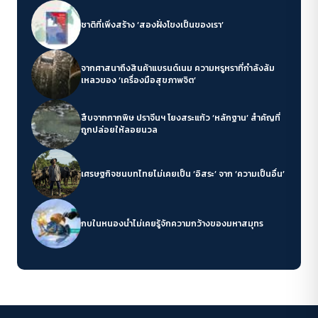
ชาติที่เพิ่งสร้าง ‘สองฝั่งโขงเป็นของเรา’
จากศาสนาถึงสินค้าแบรนด์เนม ความหรูหราที่กำลังล้ม
เหลวของ ‘เครื่องมือสุขภาพจิต’
สืบจากกากพิษ ปราจีนฯ โยงสระแก้ว ‘หลักฐาน’ สำคัญที่
ถูกปล่อยให้ลอยนวล
เศรษฐกิจชนบทไทยไม่เคยเป็น ‘อิสระ’ จาก ‘ความเป็นอื่น’
กบในหนองน้ำไม่เคยรู้จักความกว้างของมหาสมุทร