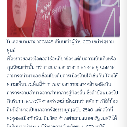
โมเดลขยายสาขาCGM48 เทียบเท่าผู้ว่าฯ CEO
เขย่ารัฐรวม
ศูนย์
เรื่องราวของวงไอดอลใช่จะเกี่ยวข้องแต่กับความบันเทิงหรือ
ทุนนิยมเท่านั้น ทว่าการขยายสาขาจาก BNK48 สู่ CGM48
สามารถนำมามองเชื่อมโยงกับการเมืองไทยได้เช่นกัน โดมให้
ความเห็นประเด็นนี้ว่าการขยายสาขาของวงคล้ายคลึงกับ
การกระจายอำนาจจากส่วนกลางสู่ท้องถิ่น ซึ่งถ้าย้อนมองไป
ที่บริบททางประวัติศาสตร์ระยะใกล้จะพบว่าหลักการที่ให้ท้อง
ถิ่นมีอำนาจเป็นผลจากรัฐธรรมนูญฉบับ 2540 แต่กลไกนี้
สะดุดลงเมื่อทักษิณ ชินวัตร ดำรงตำแหน่งนายกรัฐมนตรี ได้
มีนโยบายนำระบบผู้ว่าราชการจังหวัดแบบ CEO มาใช้