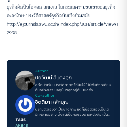
ธุรกิจศิลปินไอดอล BNK48 ในกระแสความซบเซาของธุรกิจ
เพลงไทย: ประวัติศาสตร์ธุรกิจบันเทิงร่วมสมัย
http://ejournals.swu.ac.th/index.php/JOH/article/view/1
2998
Author
ปิยวัฒน์ สีแตงสุก
อดีตนักเรียนประวัติศาสตร์ที่ฝันใฝ่ให้มีพื้นที่ถกเถียง
กันอย่างเสรี ปัจจุบันขลุกอยู่กับหนังสือ
Co-author
จิตติมา หลักบุญ
นิยามตัวเองว่าเป็นช่างภาพ แต่ก็เชื่อตัวเองเป็นได้
อีกหลายอย่าง ตั้งแต่เป็นคนชอบอ่านหนังสือ เป็น
TAGS
คนทำกับข้าวของเพื่อนๆ เป็นนักดูอนิเมะ ไปจนถึง
นักดื่มเบียร์คราฟท์แบบสุ่มหยิบ ที่มีความตั้งใจว่าจะ
AKB48