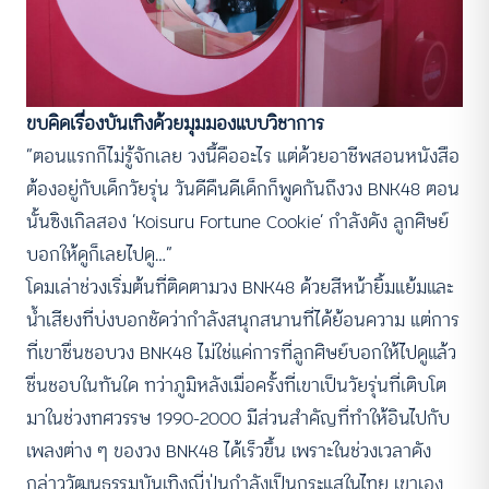
ขบคิดเรื่องบันเทิงด้วยมุมมองแบบวิชาการ
“ตอนแรกก็ไม่รู้จักเลย วงนี้คืออะไร แต่ด้วยอาชีพสอนหนังสือ
ต้องอยู่กับเด็กวัยรุ่น วันดีคืนดีเด็กก็พูดกันถึงวง BNK48 ตอน
นั้นซิงเกิลสอง ‘Koisuru Fortune Cookie’ กำลังดัง ลูกศิษย์
บอกให้ดูก็เลยไปดู…”
โดมเล่าช่วงเริ่มต้นที่ติดตามวง BNK48 ด้วยสีหน้ายิ้มแย้มและ
น้ำเสียงที่บ่งบอกชัดว่ากำลังสนุกสนานที่ได้ย้อนความ แต่การ
ที่เขาชื่นชอบวง BNK48 ไม่ใช่แค่การที่ลูกศิษย์บอกให้ไปดูแล้ว
ชื่นชอบในทันใด ทว่าภูมิหลังเมื่อครั้งที่เขาเป็นวัยรุ่นที่เติบโต
มาในช่วงทศวรรษ 1990-2000 มีส่วนสำคัญที่ทำให้อินไปกับ
เพลงต่าง ๆ ของวง BNK48 ได้เร็วขึ้น เพราะในช่วงเวลาดัง
กล่าววัฒนธรรมบันเทิงญี่ปุ่นกำลังเป็นกระแสในไทย เขาเอง