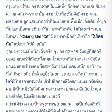
กรุงเทพฯ/ไทยของ BNK48 ในแง่หนึ่ง คือยังคงคอนเซ็ปต์ขาย
ความสดใส เพราะฉะนั้น ความเป็นท้องถิ่นจึงมีความผสม
ผสานแบบลูกผสมมากกว่าที่จะเป็นแบบพื้นเมืองดั้งเดิม ทั้งชุด
ที่ใส่และเนื้อเพลงที่ไม่ได้มีภาษาเหนือหรือกำเมืองแท้ ๆ เช่น
ในเพลง
“Chiang Mai 106”
มีภาษาเหนือคำเดียวคือ
“ไปโตย
กัน”
แปลว่า “ไปด้วยกัน”
จุดขายความเป็นท้องถิ่นจริง ๆ ของ CGM48 จึงอยู่ที่สตอรี่
ของเมมเบอร์ที่เกือบทั้งหมดเป็นชาวเหนือมากกว่า หรือชื่อ
ของเมมเบอร์บางคนที่แสดงถึงความเป็นคนเหนือ อาทิ “คะ
นิ้ง” ที่หมายถึง น้ำค้างแข็ง โดยการขายสตอรี่จะทำผ่านการ
ไลฟ์ให้บรรดาแฟนคลับเข้าไปติดตามชีวิตของเมมเบอร์แต่ละ
คน นี่เป็นหนึ่งในสิ่งที่ตกทอดมาจาก BNK48 อันถือเป็นจุด
ขายสำคัญไม่แพ้การแสดงบนเวที
กล่าวได้ว่า ความเป็นกรุงเทพฯ/ไทยและความเป็นท้องถิ่นที่
แสดงออกผ่านความศิวิไลซ์ที่เต็มไปด้วยความสวยสดงดงาม