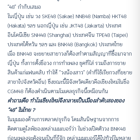
“48” กำกับเสมอ
ในญี่ปุ่น เช่น วง SKE48 (Sakae) NNB48 (Namba) HKT48
(Hakata) ฯลฯ นอกญี่ปุ่น เช่น JKT48 (Jakarta) ประเทศ
อินโดนีเซีย SNH48 (Shanghai) ประเทศจีน TPE48 (Taipei)
ประเทศไต้หวัน ฯลฯ และ BNK48 (Bangkok) ประเทศไทย
เมื่อ BNK48 จะขยายสาขาวงก็ต้องทำตามสัญญาที่ซื้อมาจาก
ญี่ปุ่น ทั้งการตั้งชื่อวง การทำเพลง ชุดที่ใส่ รวมถึงการขาย
สินค้าแก่แฟนคลับ ทำให้ “วงน้องสาว” (คำที่ใช้เรียกวงที่ขยาย
สาขาไปจังหวัดอื่น) ซึ่งขณะนี้มีจังหวัดเดียวคือเชียงใหม่ในชื่อ
CGM48 ก็ต้องดำเนินตามโมเดลธุรกิจนี้เหมือนกัน
คำถามคือ ทำไมเชียงใหม่จึงกลายเป็นเมืองลำดับสองของ
“48” ในไทย ?
ในมุมมองด้านการตลาด/ธุรกิจ โดมสันนิษฐานจากการ
ติดตามดูไลฟ์ของเหล่าเมมเบอร์ว่า ในช่วงเปิดตัววง BNK48
ก่อนเพลงจะดังจนเป็นที่รู้จัก เหล่าเมมเบอร์ได้ไปทัวร์ในหลาย