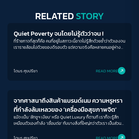
RELATED
STORY
Economy
Quiet Poverty จนโดยไม่รู้ตัวว่าจน !
ที่ร้ายกาจที่สุดก็คือ คนที่อยู่ในสภาวะนี้อาจไม่รู้สึกด้วยซ้ำว่าตัวเองจน
เรารายล้อมไปด้วยของดีรอบตัว แต่ความจริงคือหลายคนอยู่ห่าง
จากหายนะทางการเงินแค่เดือนหรือสองเดือนเท่านั้น ถ้าเกิดเจ็บป่วย
ว่างงาน ถ้าเกิดสิ่งไม่คาดคิด ระบบทั้งหมดในชีวิตอาจล่มสลายได้
ง่าย ๆ
โตมร ศุขปรีชา
READ MORE
Human & Society
จากศาสนาถึงสินค้าแบรนด์เนม ความหรูหรา
ที่กำลังล้มเหลวของ ‘เครื่องมือสุขภาพจิต’
แม้จะเป็น ‘ลักชูฯ เงียบ’ หรือ Quiet Luxury ก็ตามที เราก็จะรู้สึก
เหมือนตัวเองกำลัง ‘เชื่อมต่อ’ กับบางสิ่งที่ใหญ่กว่าตัวเรา เป็นส่วน
หนึ่งของกลุ่มคนที่ ‘รู้จัก’ การใช้ชีวิต-ซึ่งเอาเข้าจริงแล้ว ก็เหมือนที่
ศาสนาทำให้เราเป็นส่วนหนึ่งของกลุ่มคนที่ ‘เชื่อ’ แบบเดียวกัน
โตมร ศุขปรีชา
READ MORE