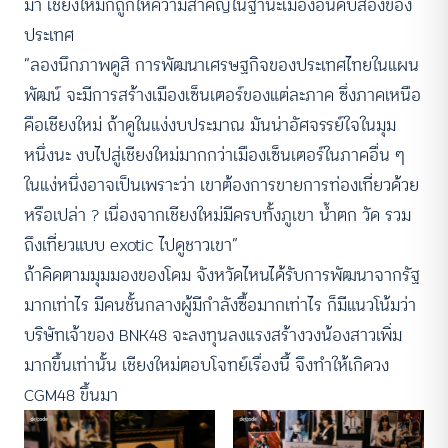
มา เชียงใหม่ก็ถูกให้ความสำคัญในฐานะเมืองอันดับสองของ
ประเทศ
“ลองนึกภาพดูสิ การพัฒนาเศรษฐกิจของประเทศไทยในแผน
พัฒน์ จะมีการสร้างเมืองเซ็นเตอร์ของแต่ละภาค ซึ่งภาคเหนือ
คือเชียงใหม่ ถ้าดูในแง่งบประมาณ มันน่าอัศจรรย์ใจในมุม
หนึ่งนะ งบไปสู่เชียงใหม่มากกว่าเมืองเซ็นเตอร์ในภาคอื่น ๆ
ในแง่หนึ่งอาจเป็นเพราะว่า เขาต้องการขายการท่องเที่ยวด้วย
หรือเปล่า ? เนื่องจากเชียงใหม่มีครบทั้งภูเขา น้ำตก วัด รวม
ถึงเที่ยวแบบ exotic ไปดูชาวเขา”
ถ้าคิดตามมุมมองของโดม จังหวัดไหนได้รับการพัฒนาจากรัฐ
มากเท่าไร มีคนชั้นกลางผู้มีกำลังซื้อมากเท่าไร ก็มีแนวโน้มว่า
บริษัทเจ้าของ BNK48 จะลงทุนลงแรงสร้างวงน้องสาวเพิ่ม
มากขึ้นเท่านั้น เชียงใหม่ตอบโจทย์เรื่องนี้ จึงทำให้เกิดวง
CGM48 ขึ้นมา