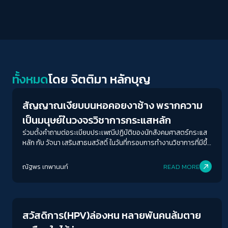
Human & Society
ทั้งหมด
โดย
จิตติมา หลักบุญ
สัญญาณเงียบบนหอคอยงาช้าง พรากความ
เป็นมนุษย์ในวงจรวิชาการกระแสหลัก
ร่วมตั้งคำถามต่อระเบียบประเพณีปฏิบัติของนักสังคมศาสตร์กระแส
หลัก กับ วัจนา เสริมสาธนสวัสดิ์ ในวันที่กรอบการทำงานวิชาการที่มีขึ้น
เพื่อศึกษามนุษย์พรากความเป็นมนุษย์ไปจากผู้ศึกษาเป็นอันดับแรก
ณัฐพร เทพานนท์
READ MORE
Gender & Sexuality
สวัสดิการ(HPV)ล่องหน หลายพันคนล้มตาย