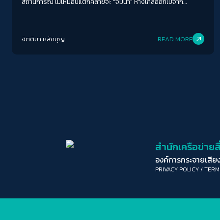
สถานการณ์ ไม่เหมือนแต่ก็คล้ายจะ “จมน้ำ” ห่างไกลออกไปจาก
“ประเทศกรุงเทพ” และนอกชายฝั่งทางตอนใต้ของไอซ์แลนด์ สู่ความ
เวิ้งว้างใต้บาดาลมานานเกินเดือน
จิตติมา หลักบุญ
READ MORE
สำนักเครือข่าย
องค์การกระจายเสี
PRIVACY POLICY
/
TERM