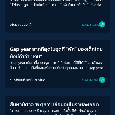
ไม่ใช่ปรากฎการณ์ใหม่ในโลกนี้ ความสัมพันธ์แบบ “ทั้งรักทั้งชัง” ต่อ
อาหาร ย้อนหลังไปได้เป็นร้อยๆ ปี แต่ไม่เคยมียุคไหนที่มีสิ่งเร้าให้ความ
ผิดปกตินี้รุนแรงมากขึ้นเท่าโลกยุคโซเชียลมีเดีย พฤติกรรมเลียนแบบ
ดาราศิลปิน โดยเฉพาะไอดอล K-Pop หน้าสวยรูปร่างผอมเพรียว
อโนมา สอนบาลี
READ MORE
ทำให้มาตรฐานความงาม (Beauty standard) ถูกดันเพดานไว้จนสูง
ลิ่ว
Education
Gap year ยากที่สุดในจุดที่ “พัก” ของเด็กไทย
ยังมีคำว่า “เงิน”
"Gap year เป็นคำที่สวยหรูมาก แต่ก็เป็นโอกาสที่ดีที่ได้ให้เวลาตัวเอง
ค้นหาตัวเองและสิ่งที่ชอบจริงๆ แต่ก็ใช่ว่าทุกคนจะสามารถ gap year
ด้วยเหตุผลนี้ได้จริงๆ”
วิชญ์ช​นนท์​ ปิติ​ชัย​ธ​นา​โชติ​
READ MORE
Crack Politics
สืบหาปีศาจ ‘6 ตุลา’ ที่ซ่อนอยู่ในรายละเอียด
ในวาระครบรอบ 46 ปี 6 ตุลา โครงการจัดตั้งพิพิธภัณฑ์ 6 ตุลา-