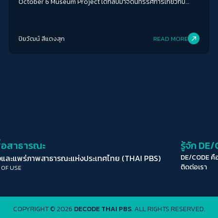
October 6 Museum Project ได้กลับมาจัดนิทรรศการเกี่ยวกับ
เหตุการณ์นี้อีกครั้งในชื่อ “6 ตุลา เผชิญหน้าปิศาจ” (Oct 6: Facing
Demons) ภายใต้คอนเซ็ปต์ “ปิศาจซ่อนอยู่ในรายละเอียด” ซึ่งเป็นการ
รวบรวมภาพถ่ายร่วมสมัยกับเหตุการณ์ครั้งนั้นมาจัดแสดง
ปิยวัฒน์ สีแตงสุก
READ MORE
สื่อสาธารณะ
รู้จัก DE
ยงและแพร่ภาพสาธารณะแห่งประเทศไทย (THAI PBS)
DE/CODE คื
ติดต่อเรา
 OF USE
COPYRIGHT © 2026
DECODE THAI PBS
. ALL RIGHTS RESERVED.