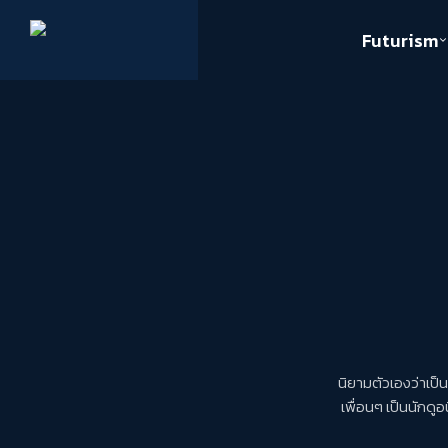
Futurism
Journalism
Crack 
Education
Peace
Sustainability
Workers/Economy
Human Rights
นิยามตัวเองว่าเป็
เพื่อนๆ เป็นนักดู