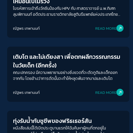
เหมือนใบไม้ร่วง
ไขรหัสการเข้าถึงวัคซีนป้องกัน HPV กับ ศาสตราจารย์ น.พ.ภิเศก
ลุมพิกานนท์ อดีตประธานราชวิทยาลัยสูตินรีแพทย์แห่งประเทศไทย
และ กรกนก คำตา นักกิจกรรมสิทธิอนามัยเจริญพันธุ์ และความเป็น
ธรรมทางเพศ พร้อมตั้งคำถามร่วมกันว่า ในขณะที่วันเวลาล่วงเลย
ณัฐพร เทพานนท์
READ MORE
ผ่านไปแต่ทำไมเรายังแก้ไขปัญหามะเร็งปากมดลูกกันไม่ได้สักที
Play Read
เติบโต และไม่เดียงสา เพื่อตกผลึกวรรณกรรม
ในวัยเด็ก (อีกครั้ง)
คณะปกครอง มีความพยายามอย่างยิ่งยวดที่จะตัดภูติและเด็กออก
จากกัน โดยอ้างว่าการตัดนั้นจะทำให้หลุดพ้นจากบาปและเติบโต
ณัฐพร เทพานนท์
READ MORE
Play Read
ทุ่งรับน้ำกับชูชีพของฟริธเธอร์สัน
หนังสือเล่มนี้ได้เปิดประตูบานแรกให้ฉันค้นหาผู้คนที่ตกอยู่ใน