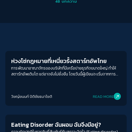
48
บทความ
Economy
ห่วงโซ่กฎหมายที่เหนี่ยวรั้งสตาร์ทอัพไทย
การพัฒนาอาณาจักรของบริษัทที่มีเครือข่ายธุรกิจขนาดใหญ่ ทำให้
สตาร์ทอัพเติบโต แต่อาจยังไม่ยั่งยืน โดยวันนี้ผู้เขียนจะเริ่มจากการ
หยิบยกกฎหมายบางส่วนที่ยังเป็นห่วงโซ่ที่ผูกมัดให้สตาร์ทอัพไทยไม่โต
เท่าที่ควร
วิชญ์ช​นนท์​ ปิติ​ชัย​ธ​นา​โชติ​
READ MORE
Gender & Sexuality
Eating Disorder ฉันผอม ฉันจึงมีอยู่?
ความผิดปกติในการกินที่สัมพันธ์กับสภาวะจิตใจ (Eating disorder)