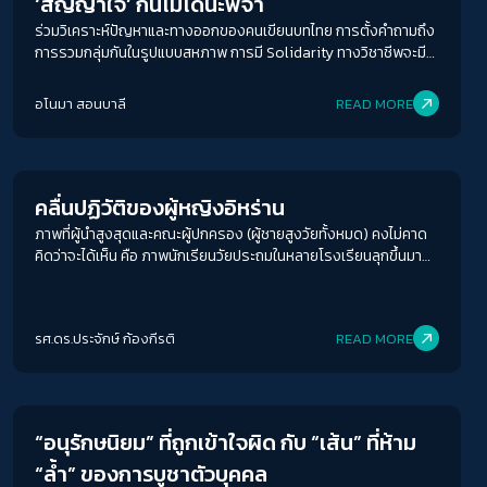
‘สัญญาใจ’ กินไม่ได้นะพี่จ๋า
อยู่ในปัจจุบัน
ร่วมวิเคราะห์ปัญหาและทางออกของคนเขียนบทไทย การตั้งคำถามถึง
การรวมกลุ่มกันในรูปแบบสหภาพ การมี Solidarity ทางวิชาชีพจะมี
โอกาสเกิดขึ้นหรือไม่ และอีกหลายประเด็นที่จะช่วยส่งเสริมสวัสดิภาพ
ทางอาชีพของคนเขียนบท โดยสองผู้เชี่ยวชาญในวงการภาพยนตร์
อโนมา สอนบาลี
READ MORE
ภาณุ อารี Chief Distribution Officer บริษัท เนรมิตรหนังฟิล์ม
Gender & Sexuality
จำกัด และ วรลักษณ์ กล้าสุคนธ์ นักเขียนบทแถวหน้า เจ้าของผลงาน
ทั้งบทหนังและซีรี่ส์ เช่น สิ่งเล็กๆ ที่เรียกว่ารัก, 30+ โสด On Sale และ
The Melody รักทำนองนี้
คลื่นปฏิวัติของผู้หญิงอิหร่าน
ACCESS
IBILITY
ภาพที่ผู้นำสูงสุดและคณะผู้ปกครอง (ผู้ชายสูงวัยทั้งหมด) คงไม่คาด
คิดว่าจะได้เห็น คือ ภาพนักเรียนวัยประถมในหลายโรงเรียนลุกขึ้นมา
ปลดรูปของผู้นำสูงสุด อยาตอลเลาะห์ คาเมเนอี ผู้เป็นประมุขของรัฐ
ขนาดตัวอักษร
ลงจากผนังของโรงเรียน บางคนชูนิ้วกลางให้ผู้นำสูงสุด และพากัน
A-
A
A+
A++
เดินขบวนในโรงเรียนเพื่อประท้วงร่วมกับประชาชนกลุ่มอื่น ๆ การ
รศ.ดร.ประจักษ์ ก้องกีรติ
READ MORE
เคลื่อนไหวต่อต้านรัฐครั้งนี้จึงไม่ได้จำกัดอยู่แค่ชนชั้นกลาง
ระยะห่างข้อความ
Crack Politics
ปกติ
มาก
มากที่สุด
“อนุรักษนิยม” ที่ถูกเข้าใจผิด กับ “เส้น” ที่ห้าม
ปรับสีสำหรับตาบอดสี
“ล้ำ” ของการบูชาตัวบุคคล
ปิด
Protan
Deutan
Tritan