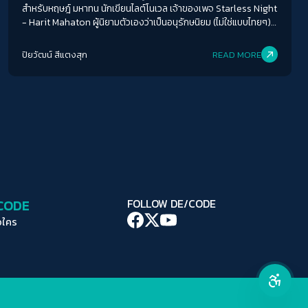
สำหรับหฤษฎ์ มหาทน นักเขียนไลต์โนเวล เจ้าของเพจ Starless Night
- Harit Mahaton ผู้นิยามตัวเองว่าเป็นอนุรักษนิยม (ไม่ใช่แบบไทยๆ)
ที่มักตั้งสเตตัส/วิพากษ์วิจารณ์ประเด็นต่างๆ ในเพจอยู่เสมอ แสดง
คอนทราสต์สูง
ความคิดเห็นอย่างชัดเจนว่า ขวาแบบที่เรียกกันในไทยไม่เท่ากับขวา
ปิยวัฒน์ สีแตงสุก
READ MORE
สากล ดังที่เขาจะร่วมบทสนทนาต่อประเด็นนี้กับ De/code ไปจนถึง
โหมดขาวดำ
ประเด็นเรื่องการบูชาตัวบุคคลที่แทบจะกลายเป็นภาพทาบทับอย่างแนบ
สนิทไปแล้วกับฝ่ายขวาในไทย
ฟอนต์อ่านง่าย
เน้นลิงก์
เน้นกรอบ Focus
/CODE
FOLLOW DE/CODE
ซ่อนรูปภาพ
อใคร
ลดการเคลื่อนไหว