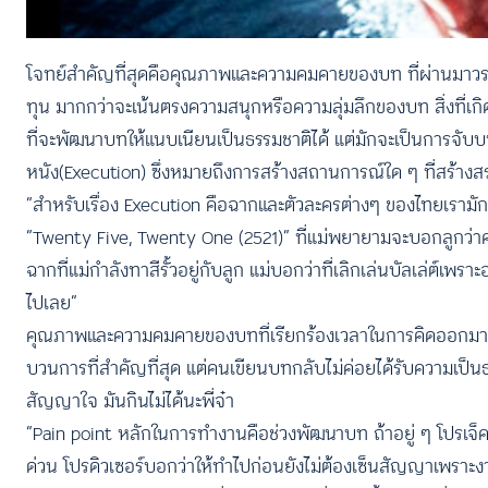
โจทย์สำคัญที่สุดคือคุณภาพและความคมคายของบท ที่ผ่านมาวรลัก
ทุน มากกว่าจะเน้นตรงความสนุกหรือความลุ่มลึกของบท สิ่งที่เกิดข
ที่จะพัฒนาบทให้แนบเนียนเป็นธรรมชาติได้ แต่มักจะเป็นการจ
หนัง(Execution) ซึ่งหมายถึงการสร้างสถานการณ์ใด ๆ ที่สร้าง
“สำหรับเรื่อง Execution คือฉากและตัวละครต่างๆ ของไทยเรามักจะ
“Twenty Five, Twenty One (2521)” ที่แม่พยายามจะบอกลูกว่าควา
ฉากที่แม่กำลังทาสีรั้วอยู่กับลูก แม่บอกว่าที่เลิกเล่นบัลเล่ต์เพ
ไปเลย”
คุณภาพและความคมคายของบทที่เรียกร้องเวลาในการคิดออกมาอย่า
บวนการที่สำคัญที่สุด แต่คนเขียนบทกลับไม่ค่อยได้รับความเป
สัญญาใจ มันกินไม่ได้นะพี่จ๋า
“Pain point หลักในการทำงานคือช่วงพัฒนาบท ถ้าอยู่ ๆ โปรเจ็คท
ด่วน โปรดิวเซอร์บอกว่าให้ทำไปก่อนยังไม่ต้องเซ็นสัญญาเพราะ