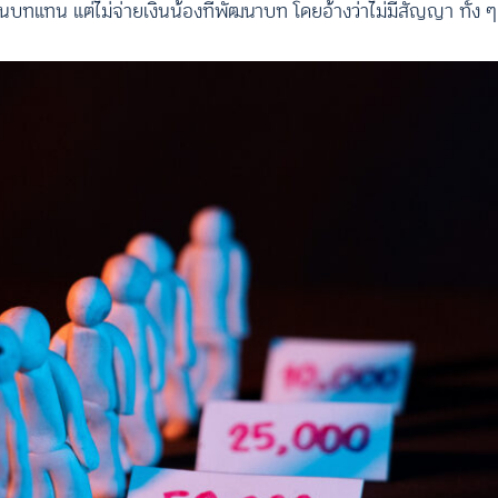
่นเขียนบทแทน แต่ไม่จ่ายเงินน้องที่พัฒนาบท โดยอ้างว่าไม่มีสัญญา ทั้ง