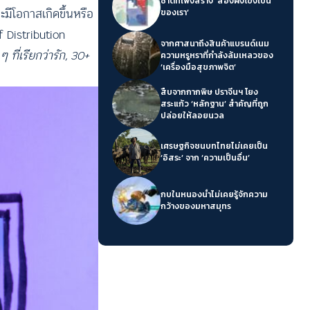
ชาติที่เพิ่งสร้าง ‘สองฝั่งโขงเป็น
ีโอกาสเกิดขึ้นหรือ
ของเรา’
 Distribution
จากศาสนาถึงสินค้าแบรนด์เนม
 ๆ ที่เรียกว่ารัก, 30+
ความหรูหราที่กำลังล้มเหลวของ
‘เครื่องมือสุขภาพจิต’
สืบจากกากพิษ ปราจีนฯ โยง
สระแก้ว ‘หลักฐาน’ สำคัญที่ถูก
ปล่อยให้ลอยนวล
เศรษฐกิจชนบทไทยไม่เคยเป็น
‘อิสระ’ จาก ‘ความเป็นอื่น’
กบในหนองน้ำไม่เคยรู้จักความ
กว้างของมหาสมุทร