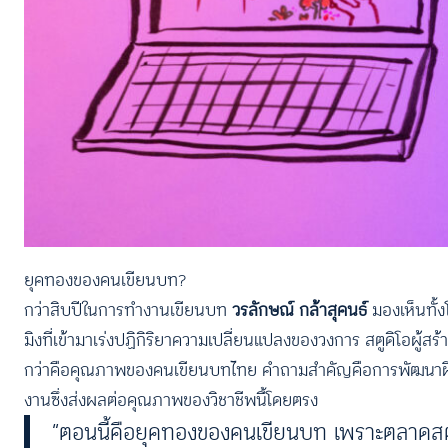
ยุคทองของคนเขียนบท?
กว่าสิบปีในการทำงานเขียนบท
วรลักษณ์ กล้าสุคนธ์
มองเห็นทั้ง
มิงที่เข้ามาเร่งปฏิกิริยาความเปลี่ยนแปลงของวงการ สตูดิโอผู้ส
กว่าคือคุณภาพของคนเขียนบทไทย คำถามสำคัญคือการพัฒนาฝีมือท
งานซึ่งส่งผลต่อคุณภาพของวิชาชีพนี้โดยตรง
“ตอนนี้คือยุคทองของคนเขียนบท เพราะตลาดสตรีม