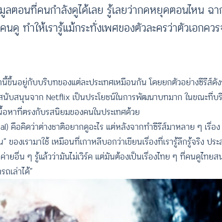
้อมูลตอนที่คนกำลังดูได้เลย รู้เลยว่ากดหยุดตอนไหน ฉาก
นดู ทำให้เรารู้แม้กระทั่งเพศของตัวละครว่าตัวเอกคว
้ขึ้นอยู่กับบริบทของแต่ละประเทศเหมือนกัน โดยยกตัวอย่างซีรีส์ดั
รับการสนับสนุนจาก Netflix เป็นประโยชน์ในการพัฒนาบทมาก ในขณะที
นื้อหาที่ตรงกับรสนิยมของคนในประเทศด้วย
คือคิดว่าต่างชาติอยากดูอะไร แต่หลังจากทำซีรีส์มาหลาย ๆ เรื่อง เลยร
ของเรามาใช้ เหมือนที่เกาหลีบอกว่าเขียนเรื่องที่เรารู้ลึกรู้จริง ป
บค่ายอื่น ๆ รู้แล้วว่ามันไม่เวิร์ค แต่มันต้องเป็นเรื่องไทย ๆ ที่คนดูไท
ารถเล่าได้”