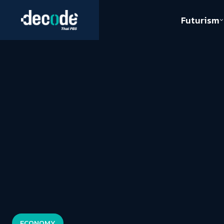
Futurism
Journalism
Crack 
Education
Peace
Sustainability
Workers/Economy
Human Rights
ECONOMY