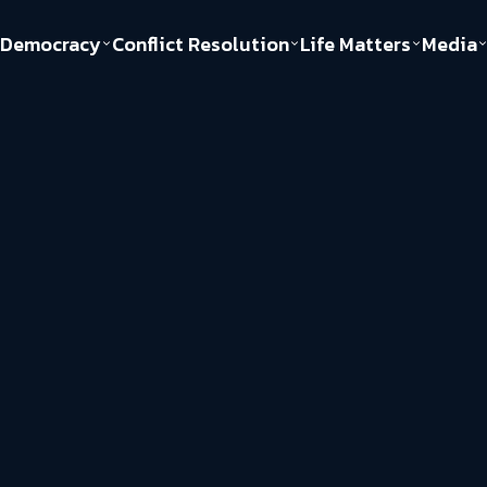
Democracy
Conflict Resolution
Life Matters
Media
Politics
Justice
Gender & Sexuality
Documentary
ful
Environment
Human & Society
Inequality
Play Read
Welfare state
Young Spirit
New World Order