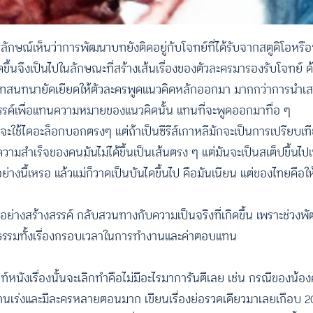
ษณ์เห็นว่าการพัฒนาบทยังติดอยู่กับโจทย์ที่ได้รับจากสตูดิโอหรือ
ึ้นจึงเป็นไปในลักษณะที่สร้างเส้นเรื่องของตัวละครมารองรับโจทย์ ด้
ับบทสนทนายัดเยียดให้ตัวละครพูดแนวคิดหลักออกมา มากกว่าการนำ
สรรค์เพื่อแทนความหมายของแนวคิดนั้น แทนที่จะพูดออกมาทื่อ ๆ
ใช้ไดอะล็อกบอกตรงๆ แต่ถ้าเป็นซีรีส์เกาหลีมักจะเป็นการเปรียบเทีย
มสำเร็จของคนมันไม่ได้ขึ้นเป็นเส้นตรง ๆ แต่มันจะเป็นสเต็ปขึ้นไปเ
ราะอย่างนี้เหรอ แล้วแม่ก็วาดเป็นบันไดขึ้นไป คือมันเนียน แต่ของไทยคื
งสร้างสรรค์ กลับสวนทางกับความเป็นจริงที่เกิดขึ้น เพราะช่วงพั
็นธรรมทั้งเรื่องกรอบเวลาในการทำงานและค่าตอบแทน
์หนังเรื่องนั้นจะเลิกทำคือไม่มีอะไรมาการันตีเลย เช่น กรณีของน้อง
งานเร่งและมีละครหลายตอนมาก เขียนเรื่องย่อรวดเดียวมาเลยเกือบ 