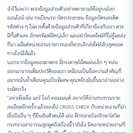
จำไว้เลยว่า พวกข้อมูลส่วนตัวอย่าพยายามให้อยู่บนโลก
ออนไลน์ เช่น ทะเบียนรถ บัตรประชาชน ข้อมูลบัตรเครดิต
รหัสต่าง ๆ ไม่ควรตั้งด้วยข้อมูลส่วนตัวที่เกี่ยวข้องกับเรา ควร
มีทั้งตัวเลข อักษรพิมพ์ใหญ่เล็ก และอย่าโหลดไฟล์ที่ไม่รู้แหล่ง
ที่มา แม้แต่หน่วยงานราชการเองก็ควรเลิกส่งไฟล์ลับสุดยอด
ทางไลน์ได้แล้ว
นอกจากข้อมูลของฆาตกร มีกระดาษโน้ตแผ่นเล็ก ๆ หล่น
ออกมาจากแฟ้มประวัติของเขา เหมือนเป็นข้อความสำคัญที่
อยากเน้นย้ำเตือนคุณเป็นพิเศษ คุณหยิบมันขึ้นมาอ่านอย่าง
ระมัดระวัง
“อย่าเพิ่งเชื่อ แชร์ ไลก์ คอมเมนต์ อยากให้อ่านทบทวนราย
ละเอียดอีกครั้ง แล้วลองไป CROSS CHECK กับหน่วยงานที่น่า
เชื่อถืออื่น ๆ ที่ยืนยันตัวตนได้ เช่น ฟ้าทลายโจรรักษาโควิด
กระทรวงสาธารณสุขพูดถึงเรื่องนี้ว่ายังไง มีหลายหน่วยงานที่