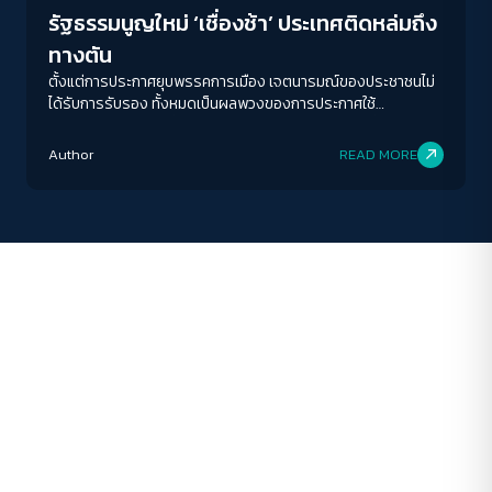
รัฐธรรมนูญใหม่ ‘เชื่องช้า’ ประเทศติดหล่มถึง
ระยะห่างข้อความ
ทางตัน
ปกติ
มาก
มากที่สุด
ตั้งแต่การประกาศยุบพรรคการเมือง เจตนารมณ์ของประชาชนไม่
ได้รับการรับรอง ทั้งหมดเป็นผลพวงของการประกาศใช้
รัฐธรรมนูญ 2560 ที่สร้างกับดักและหลุมพรางเอาไว้ เมื่อสภาวะ
ปรับสีสำหรับตาบอดสี
การแข่งขันทางการเมือง อาวุธที่รัฐธรรมนูญได้มอบไว้ ก็ถูกผู้แสดง
Author
READ MORE
ปิด
Protan
Deutan
Tritan
ทางการเมืองนำมาใช้เป็นอาวุธในการห้ำหั่นฝ่ายตรงกันข้าม
คอนทราสต์สูง
โหมดขาวดำ
ฟอนต์อ่านง่าย
เน้นลิงก์
เน้นกรอบ Focus