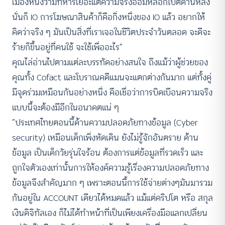
เมืองหนึ่งว่ามีทหารเยอะแต่ความจริงอ้อมหลอกไปตีด้านหลัง
นั่นก็ IO การโฆษณาสินค้าก็คือกิ่งหนึ่งของ IO แล้ว อยากให้
คิดว่าจริง ๆ มันเป็นสิ่งที่เราเจอในชีวิตประจำวันตลอด จะดีจะ
ร้ายก็ขึ้นอยู่ที่คนใช้ จะใช้เพื่ออะไร”
คุณไล่อ่านไปตามแต่ละบรรทัดอย่างสนใจ ถึงแม้ว่าผู้ช่วยของ
คุณทั้ง Cofact และโบราณคดีแมนจะแตกต่างกันมาก แต่ทั้งคู่
มีจุดร่วมเหมือนกันอย่างหนึ่ง คือเชื่อว่าการบิดเบือนความจริง
แบบนี้จะต้องมีอีกในอนาคตแน่ ๆ
“ประเทศไทยตอนนี้ด้านความปลอดภัยทางข้อมูล (Cyber
security) เหมือนเด็กเพิ่งหัดเดิน ยังไม่รู้จักอันตราย ด้าน
ข้อมูล เป็นเด็กวัยรุ่นใจร้อน ต้องการแต่ข้อมูลที่รวดเร็ว และ
ถูกใจตัวเองเท่านั้นการให้องค์ความรู้เรื่องความปลอดภัยทาง
ข้อมูลจึงสำคัญมาก ๆ เพราะตอนนี้การใช้จ่ายต่างๆมันมารวม
กันอยู่ใน ACCOUNT เดียวได้หมดแล้ว แม้แต่คริปโต หรือ สกุล
เงินดิจิทัลเอง ก็ไม่ได้ทำหน้าที่เป็นเพียงเครื่องมือแลกเปลี่ยน