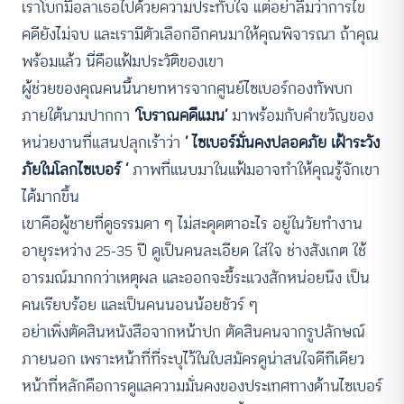
เราโบกมือลาเธอไปด้วยความประทับใจ แต่อย่าลืมว่าการไข
คดียังไม่จบ และเรามีตัวเลือกอีกคนมาให้คุณพิจารณา ถ้าคุณ
พร้อมแล้ว นี่คือแฟ้มประวัติของเขา
ผู้ช่วยของคุณคนนี้นายทหารจากศูนย์ไซเบอร์กองทัพบก
ภายใต้นามปากกา
‘
โบราณคดีแมน’
มาพร้อมกับคำขวัญของ
หน่วยงานที่แสนปลุกเร้าว่า
‘
ไซเบอร์มั่นคงปลอดภัย เฝ้าระวัง
ภัยในโลกไซเบอร์ ’
ภาพที่แนบมาในแฟ้มอาจทำให้คุณรู้จักเขา
ได้มากขึ้น
เขาคือผู้ชายที่ดูธรรมดา ๆ ไม่สะดุดตาอะไร อยู่ในวัยทำงาน
อายุระหว่าง 25-35 ปี ดูเป็นคนละเอียด ใส่ใจ ช่างสังเกต ใช้
อารมณ์มากกว่าเหตุผล และออกจะขี้ระแวงสักหน่อยนึง เป็น
คนเรียบร้อย และเป็นคนนอนน้อยชัวร์ ๆ
อย่าเพิ่งตัดสินหนังสือจากหน้าปก ตัดสินคนจากรูปลักษณ์
ภายนอก เพราะหน้าที่ที่ระบุไว้ในใบสมัครดูน่าสนใจดีทีเดียว
หน้าที่หลักคือการดูแลความมั่นคงของประเทศทางด้านไซเบอร์