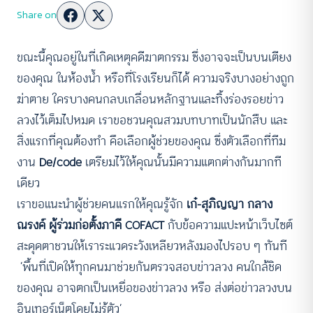
Share on
ขณะนี้คุณอยู่ในที่เกิดเหตุคดีฆาตกรรม ซึ่งอาจจะเป็นบนเตียง
ของคุณ ในห้องน้ำ หรือที่โรงเรียนก็ได้ ความจริงบางอย่างถูก
ฆ่าตาย ใครบางคนกลบเกลื่อนหลักฐานและทิ้งร่องรอยข่าว
ลวงไว้เต็มไปหมด เราขอชวนคุณสวมบทบาทเป็นนักสืบ และ
สิ่งแรกที่คุณต้องทำ คือเลือกผู้ช่วยของคุณ ซึ่งตัวเลือกที่ทีม
งาน
De/code
เตรียมไว้ให้คุณนั้นมีความแตกต่างกันมากที
เดียว
เราขอแนะนำผู้ช่วยคนแรกให้คุณรู้จัก
เก๋-สุภิญญา กลาง
ณรงค์ ผู้ร่วมก่อตั้งภาคี COFACT
กับข้อความแปะหน้าเว็บไซต์
สะดุดตาชวนให้เราระแวดระวังเหลียวหลังมองไปรอบ ๆ ทันที
‘พื้นที่เปิดให้ทุกคนมาช่วยกันตรวจสอบข่าวลวง คนใกล้ชิด
ของคุณ อาจตกเป็นเหยื่อของข่าวลวง หรือ ส่งต่อข่าวลวงบน
อินเทอร์เน็ตโดยไม่รู้ตัว’