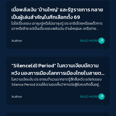
เมื่อพลังเงิน ‘บ้านใหญ่’ และรัฐราชการ กลาย
เป็นผู้เล่นสำคัญในศึกเลือกตั้ง 69
ไม่ใช่เรื่องของ เอาลุงตู่หรือไม่เอาลุงตู่ ประชาธิปไตยหรือเผด็จการ
ขวาหรือซ้าย แต่เป็นเรื่องของพลังเงิน บ้านใหญ่และ เครือข่าย
ราชการ
Author
READ MORE
Crack Politics
“Silence(d) Period” ในความเงียบมีความ
หวัง มองการเมืองโลกการเมืองไทยในสายตา
‘กนกรัตน์ เลิศชูสกุล’
ในความเงียบงัน ประชาชนจำนวนมากอาจรู้สึกสิ้นหวัง แต่แก่นของ
Silence Period ชวนให้เรามองเห็นว่าการต่อสู้ยังคงเกิดขึ้นอยู่
เสมอ แม้แต่การรวมตัวกัน สนับสนุน และขับเคลื่อนงานเชิงสถาบันที่
ACCESS
IBILITY
เป็นรากฐานสำหรับการเคลื่อนไหวในอนาคต
Author
READ MORE
Crack Politics
ขนาดตัวอักษร
A-
A
A+
A++