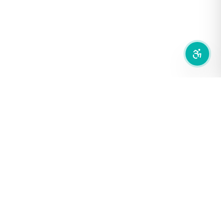
ซ่อนรูปภาพ
ลดการเคลื่อนไหว
สำนักเครือข่ายสื่อสาธารณะ
องค์การกระจายเสียงและแพร่ภาพสาธารณะแห่งประเทศไทย (THAI
PBS)
PRIVACY POLICY
/
TERM OF USE
รู้จัก DE/CODE
DE/CODE คือใคร
ติดต่อเรา
FOLLOW DE/CODE