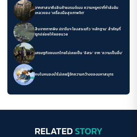
จากศาสนาถึงสินค้าแบรนด์เนม ความหรูหราที่กำลังล้ม
เหลวของ ‘เครื่องมือสุขภาพจิต’
สืบจากกากพิษ ปราจีนฯ โยงสระแก้ว ‘หลักฐาน’ สำคัญที่
ถูกปล่อยให้ลอยนวล
เศรษฐกิจชนบทไทยไม่เคยเป็น ‘อิสระ’ จาก ‘ความเป็นอื่น’
กบในหนองน้ำไม่เคยรู้จักความกว้างของมหาสมุทร
RELATED
STORY
Crack Politics